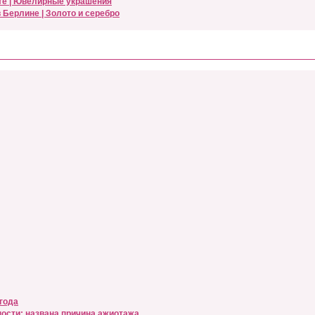
рте | Ювелирные украшения
 Берлине | Золото и серебро
 года
ности: названа причина ажиотажа