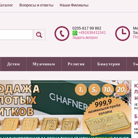
аталог
Вопросы и ответы
Наши Филиалы
0205-817 99 862
Mo
+491636411541
Sa
По
Задать вопрос
Детям
Мужчинам
Религия
Бижутерия
Sw