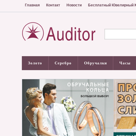
Главная
Контакт
Новости
Бесплатный Ювелирный К
Золото
Серебро
Обручалки
Часы