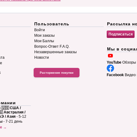
Пользователь
Рассылка н
Войти
Мои заказы
Мои Баллы
Вопрос-Ответ F.A.Q.
Мы в социа
Незавершенные заказы
ата
Новости
YouTube
Обзоры 
ие
B
Расторжение покупки
Facebook
Видео 
рмании
й
🇺🇸 США /
🇺 Австралия /
АЭ / Азия
- 5-12
ны
- 7-21 день
ке →