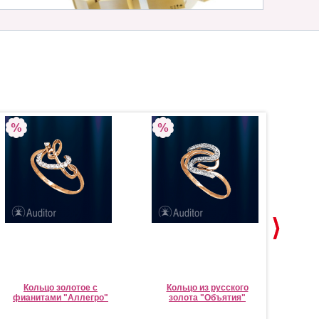
Кольцо золотое с
Кольцо из русского
С
фианитами "Аллегро"
золота "Объятия"