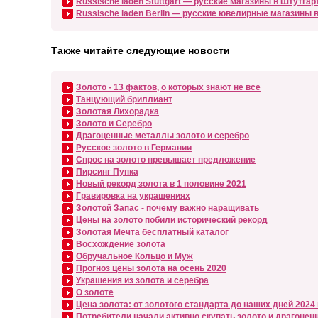
Russische laden Stuttgart — русские магазины в Штутга
Russische laden Berlin — русские ювелирные магазины в
Также читайте следующие новости
Золото - 13 фактов, о которых знают не все
Танцующий бриллиант
Золотая Лихорадка
Золото и Серебро
Драгоценные металлы золото и серебро
Русское золото в Германии
Спрос на золото превышает предложение
Пирсинг Пупка
Новый рекорд золота в 1 половине 2021
Гравировка на украшениях
Золотой Запас - почему важно наращивать
Цены на золото побили исторический рекорд
Золотая Мечта бесплатный каталог
Восхождение золота
Обручальное Кольцо и Муж
Прогноз цены золота на осень 2020
Украшения из золота и серебра
О золоте
Цена золота: от золотого стандарта до наших дней 2024
Потребители начали активно скупать золото и драгоцен