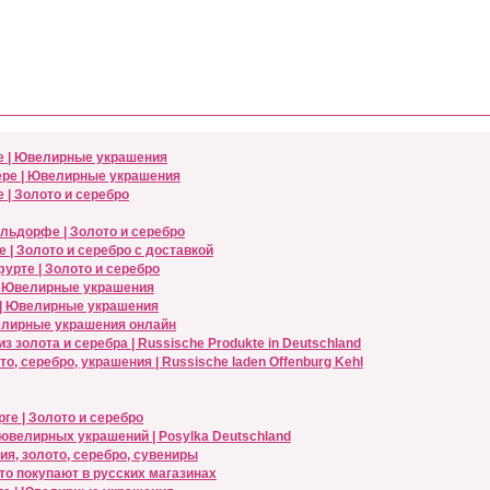
е | Ювелирные украшения
вере | Ювелирные украшения
 | Золото и серебро
ельдорфе | Золото и серебро
 | Золото и серебро с доставкой
фурте | Золото и серебро
 | Ювелирные украшения
 | Ювелирные украшения
велирные украшения онлайн
золота и серебра | Russische Produkte in Deutschland
, серебро, украшения | Russische laden Offenburg Kehl
ге | Золото и серебро
ювелирных украшений | Posylka Deutschland
я, золото, серебро, сувениры
Что покупают в русских магазинах