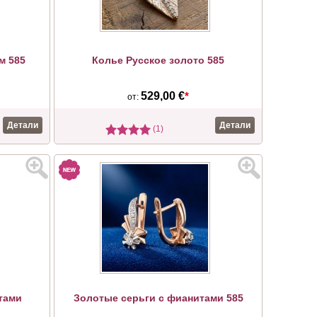
м 585
Колье Русское золото 585
529,00 €
*
от:
Детали
Детали
(1)
тами
Золотые серьги с фианитами 585