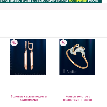
Золотые серьги подвесы
Кольцо золотое с
"Колокольчик"
фианитами "Покров"