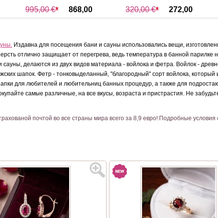
995,00 €
*
868,00
320,00 €
*
272,00
€
*
€
*
ауны.
Издавна для посещения бани и сауны использовались вещи, изготовле
сть отлично защищает от перегрева, ведь температура в банной парилке на 
 и сауны, делаются из двух видов материала - войлока и фетра. Войлок - др
ских шапок. Фетр - тонковыделанный, "благородный" сорт войлока, который 
апки для любителей и любительниц банных процедур, а также для подроста
окупайте самые различные, на все вкусы, возраста и пристрастия. Не забудьт
трахованой почтой во все страны мира всего за 8,9 евро! Подробные условия