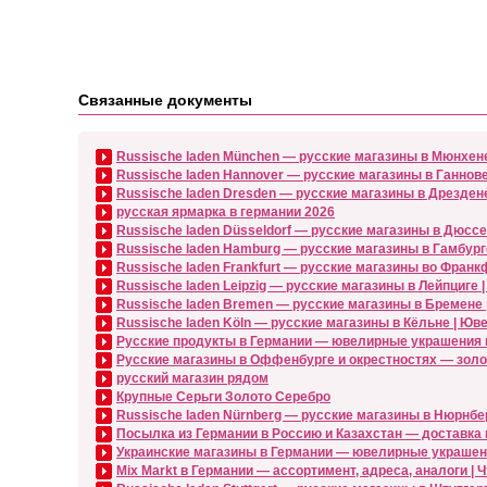
Связанные документы
Russische laden München — русские магазины в Мюнхен
Russische laden Hannover — русские магазины в Ганно
Russische laden Dresden — русские магазины в Дрездене
русская ярмарка в германии 2026
Russische laden Düsseldorf — русские магазины в Дюсс
Russische laden Hamburg — русские магазины в Гамбурге
Russische laden Frankfurt — русские магазины во Франк
Russische laden Leipzig — русские магазины в Лейпциге
Russische laden Bremen — русские магазины в Бремене
Russische laden Köln — русские магазины в Кёльне | Ю
Русские продукты в Германии — ювелирные украшения из 
Русские магазины в Оффенбурге и окрестностях — золото
русский магазин рядом
Крупные Серьги Золото Серебро
Russische laden Nürnberg — русские магазины в Нюрнбер
Посылка из Германии в Россию и Казахстан — доставка 
Украинские магазины в Германии — ювелирные украшени
Mix Markt в Германии — ассортимент, адреса, аналоги | 