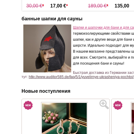
,00
30,00 €
*
17,00 €
*
189,00 €
*
135,00
€
*
банные шапки для сауны
Шапки и шапочки для бани и для с
термоизолирующими свойствами шер
шапки, как и другие вещи для бани
шерсти. Идеально подходит для муж
В нашем магазине представлены ш
для всех. Смотрите, выбирайте и п
для посещения бани и сауны!
Быстрая доставка из Германии зас
тут:
http://www.auditor585.de/faq/5/1/yuvelirnye-ukrasheniya-pochtoi/
Новые поступления