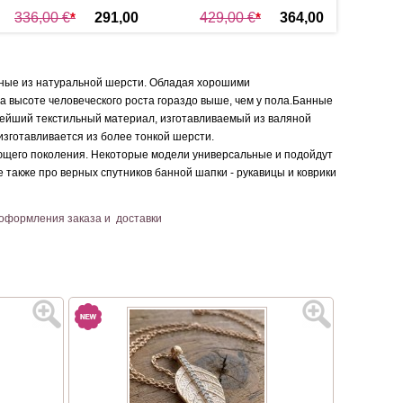
336,00 €
*
291,00
429,00 €
*
364,00
32
€
*
€
*
нные из натуральной шерсти. Обладая хорошими
высоте человеческого роста гораздо выше, чем у пола.
Банные
евнейший текстильный материал, изготавливаемый из валяной
изготавливается из более тонкой шерсти.
ющего поколения. Некоторые модели универсальные и подойдут
е также про верных спутников банной шапки - рукавицы и коврики
 оформления заказа и доставки