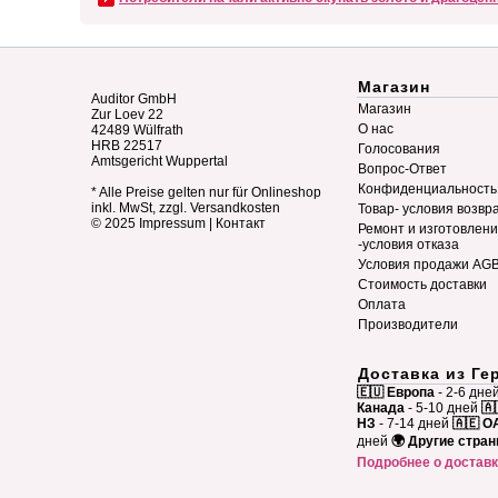
Магазин
Auditor GmbH
Магазин
Zur Loev 22
О нас
42489 Wülfrath
HRB 22517
Голосования
Amtsgericht Wuppertal
Вопрос-Ответ
Конфиденциальность
* Alle Preise gelten nur für Onlineshop
inkl. MwSt, zzgl. Versandkosten
Товар- условия возвр
© 2025
Impressum
|
Контакт
Ремонт и изготовлен
-условия отказа
Условия продажи AG
Стоимость доставки
Оплата
Производители
Доставка из Ге
🇪🇺 Европа
- 2-6 дне
Канада
- 5-10 дней
🇦
НЗ
- 7-14 дней
🇦🇪 О
дней
🌍 Другие стра
Подробнее о достав