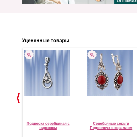
Уцененные товары
го
Подвеска серебряная с
Серебряные серьги
нами
цирконом
Подсолнух с кораллом