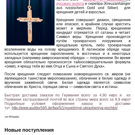
русского золота
и серебра (Kreuzanhänger
aus russischem Gold und Silber) для
крещения детей и взрослых.
Крещение совершает диакон, священник
или епископ, в крайнем случае крестить
может и мирянин. Перед крещением
кандидат отрекается от сатаны и читает
Символ веры. Крещение производится
путём троекратного погружения в
крещальную купель, либо троекратным
возлиянием воды на голову крещаемого. В латинском обряде чаще
используется крещение окроплением, в восточных и в некоторых
западных (например амвросианском) обрядах — погружением. Во время
крещения обязательно произносится тайносовершительная формула
«(имя), я крещу тебя во имя Отца и Сына и Святого Духа».
После крещения следует помазание новокрещенного св. миром (не
являющееся таинством миропомазания), облачение в белую одежду и
вручение зажжённой свечи. Белая одежда является символом
облечения во Христа, горящая свеча — символом света и истины.
Быстрая доставка заказов по Германии всего за 4,90 евро и из
Германии застрахованой почтой во все страны мира всего за 8,9 евро!
Подробные условия оформления заказа и доставки
тут:
http://www.auditor585.de/faq/5/1/yuvelirnye-ukrasheniya-pochtoi/
von Wikipedia
Новые поступления