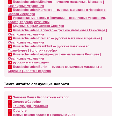
Russische laden München — русские магазины в Мюнхене |
Ювелирные украшения
Russische laden Nürnberg — русские магазины в Нюрнберге |
Золото и серебро
Украинские магазины в Германии — ювелирные украшения,
золото, серебро, сувениры
Крупные Серьги Золото Серебро
Russische laden Hannover — русские магазины в Ганновере |
Ювелирные украшения
Russische laden Bremen — русские магазины в Бремене |
Ювелирные украшения
Russische laden Frankfurt — русские магазины во
Франкфурте | Золото и серебро
Russische laden Leipzig — русские магазины в Лейпциге |
Ювелирные украшения
русский магазин рядом
Russische laden Berlin — русские ювелирные магазины в
Берлине | Золото и серебро
Также читайте следующие новости
Золотая Мечта бесплатный каталог
Золото и Серебро
Танцующий бриллиант
О золоте
Новый рекорд золота в 1 половине 2021