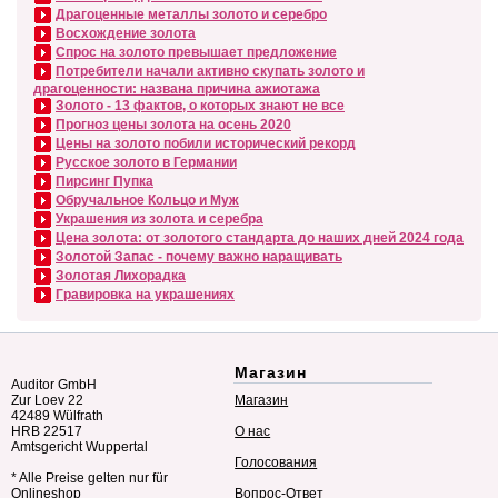
Драгоценные металлы золото и серебро
Восхождение золота
Спрос на золото превышает предложение
Потребители начали активно скупать золото и
драгоценности: названа причина ажиотажа
Золото - 13 фактов, о которых знают не все
Прогноз цены золота на осень 2020
Цены на золото побили исторический рекорд
Русское золото в Германии
Пирсинг Пупка
Обручальное Кольцо и Муж
Украшения из золота и серебра
Цена золота: от золотого стандарта до наших дней 2024 года
Золотой Запас - почему важно наращивать
Золотая Лихорадка
Гравировка на украшениях
Магазин
Auditor GmbH
Zur Loev 22
Магазин
42489 Wülfrath
HRB 22517
О нас
Amtsgericht Wuppertal
Голосования
* Alle Preise gelten nur für
Onlineshop
Вопрос-Ответ