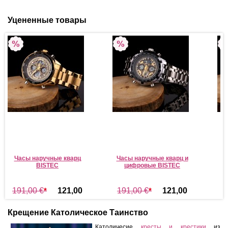
Уцененные товары
Часы наручные кварц
Часы наручные кварц и
Ча
BISTEC
цифровые BISTEC
191,00 €
*
121,00
191,00 €
*
121,00
1
€
*
€
*
Крещение Католическое Таинство
Католичесие
кресты и крестики
из