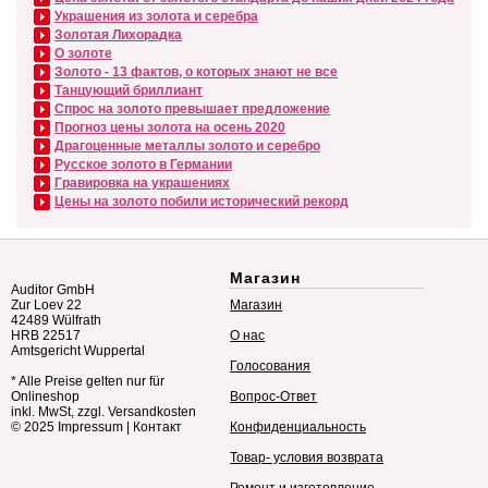
Украшения из золота и серебра
Золотая Лихорадка
О золоте
Золото - 13 фактов, о которых знают не все
Танцующий бриллиант
Спрос на золото превышает предложение
Прогноз цены золота на осень 2020
Драгоценные металлы золото и серебро
Русское золото в Германии
Гравировка на украшениях
Цены на золото побили исторический рекорд
Магазин
Auditor GmbH
Zur Loev 22
Магазин
42489 Wülfrath
HRB 22517
О нас
Amtsgericht Wuppertal
Голосования
* Alle Preise gelten nur für
Onlineshop
Вопрос-Ответ
inkl. MwSt, zzgl. Versandkosten
© 2025
Impressum
|
Контакт
Конфиденциальность
Товар- условия возврата
Ремонт и изготовление