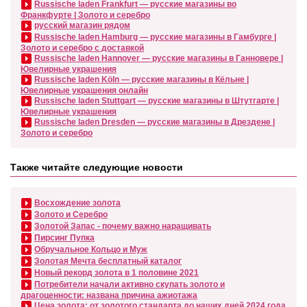
Russische laden Frankfurt — русские магазины во
Франкфурте | Золото и серебро
русский магазин рядом
Russische laden Hamburg — русские магазины в Гамбурге |
Золото и серебро с доставкой
Russische laden Hannover — русские магазины в Ганновере |
Ювелирные украшения
Russische laden Köln — русские магазины в Кёльне |
Ювелирные украшения онлайн
Russische laden Stuttgart — русские магазины в Штутгарте |
Ювелирные украшения
Russische laden Dresden — русские магазины в Дрездене |
Золото и серебро
Также читайте следующие новости
Восхождение золота
Золото и Серебро
Золотой Запас - почему важно наращивать
Пирсинг Пупка
Обручальное Кольцо и Муж
Золотая Мечта бесплатный каталог
Новый рекорд золота в 1 половине 2021
Потребители начали активно скупать золото и
драгоценности: названа причина ажиотажа
Цена золота: от золотого стандарта до наших дней 2024 года