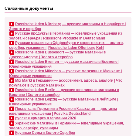
Связанные документы
Russische laden Nürnberg — русские магазины в Нюрнберге |
Золото и серебро
Русские продукты в Германии — ювелирные украшения из
золота и серебра | Russische Produkte in Deutschland
Русские магазины в Оффенбурге и окрестностях — золото,
серебро, украшения | Russische laden Offenburg Kehl
Russische laden Düsseldorf — русские магазины в
Дюссельдорфе | Золото и серебро
Russische laden Bremen — русские магазины в Бремене |
Ювелирные украшения
Russische laden München — русские магазины в Мюнхене |
Ювелирные украшения
Mix Markt в Германии — ассортимент, адреса, аналоги | Что
покупают в русских магазинах
Russische laden Berlin — русские ювелирные магазины в
Берлине | Золото и серебро
Russische laden Leipzig — русские магазины в Лейпциге |
Ювелирные украшения
Посылка из Германии в Россию и Казахстан — доставка
ювелирных украшений | Posylka Deutschland
русская ярмарка в германии 2026
Украинские магазины в Германии — ювелирные украшения,
золото, серебро, сувениры
Крупные Серьги Золото Серебро