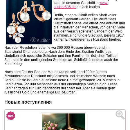
kann in unserem Geschäft in
www.
auditor585.de
einfach kaufen.
Berlin, einer multikulturellen Stadt voller
Vielfalt, gekauft werden. Die Vielfalt des
Hauptstadtlebens, die öffentliche Aktivität und
die Initiativen der Menschen, von denen viele
aus den verschiedensten Ländern der Welt
stammen, sind für die Stadt gut. Bereits 1917
kamen Einwanderer aus Russland hierher.
Nach der Revolution lebten etwa 360 000 Russen überwiegend im
Stadtviertel Charlottenburg. Nach dem Ende des Zweiten Weltkriegs
siedelten sich russische Soldaten und ihre Familien im östlichen Teil der
Stadt und in den umliegenden Gebieten an. Schließlich endete auch der
Kalte Krieg.
Nach dem Fall der Berliner Mauer kamen seit den 1990er Jahren
Zuwanderer aus Russland mit jüdischen und deutschen Wurzeln nach
Berlin. Für sie ist Berlin auch eine neue Heimat geworden. 2015 lebten in
Berlin etwa 122.000 Menschen aus der ehemaligen Sowjetunion. Diese
Berliner tragen zur Kulturlandschaft der Stadt bei. Aber sie kaufen gern
russisches Gold und ehemalige DDR-Bürger.
Новые поступления