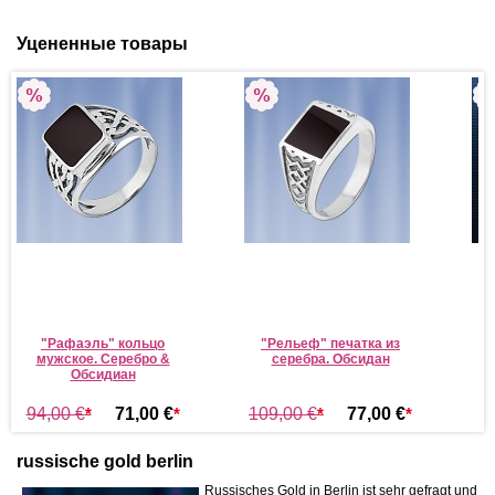
Уцененные товары
"Рафаэль" кольцо
"Рельеф" печатка из
мужское. Серебро &
серебра. Обсидан
Обсидиан
94,00 €
*
71,00 €
*
109,00 €
*
77,00 €
*
russische gold berlin
Russisches Gold in Berlin ist sehr gefragt und