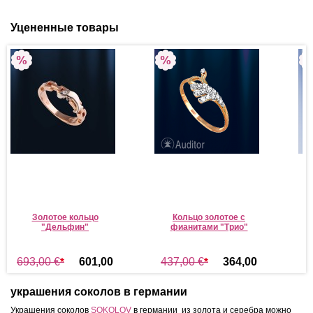
Уцененные товары
Золотое кольцо
Кольцо золотое с
С
"Дельфин"
фианитами "Трио"
693,00 €
*
601,00
437,00 €
*
364,00
9
€
*
€
*
украшения соколов в германии
Украшения соколов
SOKOLOV
в германии из золота и серебра можно