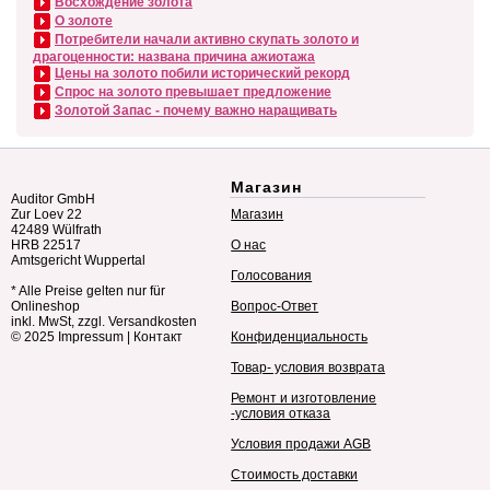
Восхождение золота
О золоте
Потребители начали активно скупать золото и
драгоценности: названа причина ажиотажа
Цены на золото побили исторический рекорд
Спрос на золото превышает предложение
Золотой Запас - почему важно наращивать
Магазин
Auditor GmbH
Zur Loev 22
Магазин
42489 Wülfrath
HRB 22517
О нас
Amtsgericht Wuppertal
Голосования
* Alle Preise gelten nur für
Onlineshop
Вопрос-Ответ
inkl. MwSt, zzgl. Versandkosten
© 2025
Impressum
|
Контакт
Конфиденциальность
Товар- условия возврата
Ремонт и изготовление
-условия отказа
Условия продажи AGB
Стоимость доставки