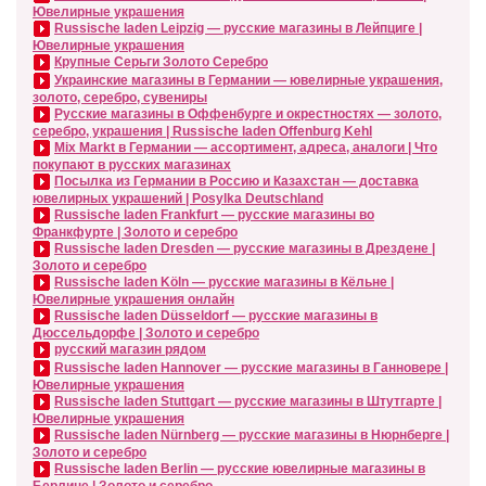
Ювелирные украшения
Russische laden Leipzig — русские магазины в Лейпциге |
Ювелирные украшения
Крупные Серьги Золото Серебро
Украинские магазины в Германии — ювелирные украшения,
золото, серебро, сувениры
Русские магазины в Оффенбурге и окрестностях — золото,
серебро, украшения | Russische laden Offenburg Kehl
Mix Markt в Германии — ассортимент, адреса, аналоги | Что
покупают в русских магазинах
Посылка из Германии в Россию и Казахстан — доставка
ювелирных украшений | Posylka Deutschland
Russische laden Frankfurt — русские магазины во
Франкфурте | Золото и серебро
Russische laden Dresden — русские магазины в Дрездене |
Золото и серебро
Russische laden Köln — русские магазины в Кёльне |
Ювелирные украшения онлайн
Russische laden Düsseldorf — русские магазины в
Дюссельдорфе | Золото и серебро
русский магазин рядом
Russische laden Hannover — русские магазины в Ганновере |
Ювелирные украшения
Russische laden Stuttgart — русские магазины в Штутгарте |
Ювелирные украшения
Russische laden Nürnberg — русские магазины в Нюрнберге |
Золото и серебро
Russische laden Berlin — русские ювелирные магазины в
Берлине | Золото и серебро