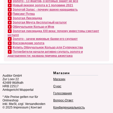
Золото - 13 фактов, о которых знают не все
Новый рекорд золота в 1 половине 2021
Золотой Запас - почему важно наращивать
Пирсинг Пупка
Золотая Лихорадка
Золотая Мечта бесплатный каталог
Обручальное Кольцо и Муж
Золотая лихорадка XXI века: почему инвесторы сметают
металл
Золото - зачем мировые банки его скупают
Восхождение золота
Купить Обручальное Кольцо для Супружества
Потребители начали активно скупать золото и
драгоценности: названа причина ажиотажа
Магазин
Auditor GmbH
Zur Loev 22
Магазин
42489 Wülfrath
HRB 22517
О нас
Amtsgericht Wuppertal
Голосования
* Alle Preise gelten nur für
Onlineshop
Вопрос-Ответ
inkl. MwSt, zzgl. Versandkosten
© 2025
Impressum
|
Контакт
Конфиденциальность