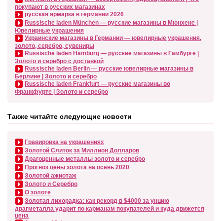
покупают в русских магазинах
русская ярмарка в германии 2026
Russische laden München — русские магазины в Мюнхене |
Ювелирные украшения
Украинские магазины в Германии — ювелирные украшения,
золото, серебро, сувениры
Russische laden Hamburg — русские магазины в Гамбурге |
Золото и серебро с доставкой
Russische laden Berlin — русские ювелирные магазины в
Берлине | Золото и серебро
Russische laden Frankfurt — русские магазины во
Франкфурте | Золото и серебро
Также читайте следующие новости
Гравировка на украшениях
Золотой Слиток за Миллион Долларов
Драгоценные металлы золото и серебро
Прогноз цены золота на осень 2020
Золотой ажиотаж
Золото и Серебро
О золоте
Золотая лихорадка: как рекорд в $4000 за унцию
драгметалла ударит по карманам покупателей и куда движется
цена