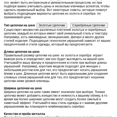
это может быть интересным и увлекательным процессом, но при
подборе важно учитывать цены и несколько ключевых аспектов, чтобы
сделать правильный выбор. Вот некоторые советы, которые помогут
выбрать подходящие варианты цепочек из золота и серебра по
приемлемой цене.
Тип цепочки на шею
Существует множество различных плетений золотых и серебряных
цепочек, каждый из которых имеет свой уникальный стиль и текстуру.
Например, есть змеевидные, венецианские, фигаро и много других
стилей изделия. Подходящая технология украшений зависит от ваших
предпочтений и стиля одежды, который вы предпочитаете.
Длина цепочки на шею
Правильный размер цепочки на шею из золота и серебра играет
важную роль и определяет, как оно будет выглядеть на вашей шее.
Учитывайте вашу фигуру и предпочтения в стиле при выборе длины
украшений. Например, короткие модели подходят для женщин с
небольшим ростом или для тех, кто предпочитает носить украшения
ближе к шее. Длинные цепочки могут быть идеальными для создания
сложных слоев украшений или для тех, кто предпочитает ношение
цепочки ниже уровня ключицы.
Ширина цепочки на шею
Ширина цепочки на шею также имеет значение при выборе. Тонкая
цепочка может добавить изящество и нежность к вашему облику, в то
время как более широкие цепочки могут создать более смелый и
заметный эффект. Учитывайте ваш стиль одежды и с какими другими
украшениями вы планируете комбинировать серебро.
Качество и проба металла