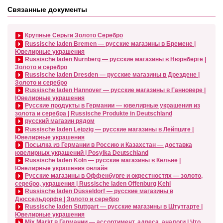
Связанные документы
Крупные Серьги Золото Серебро
Russische laden Bremen — русские магазины в Бремене |
Ювелирные украшения
Russische laden Nürnberg — русские магазины в Нюрнберге |
Золото и серебро
Russische laden Dresden — русские магазины в Дрездене |
Золото и серебро
Russische laden Hannover — русские магазины в Ганновере |
Ювелирные украшения
Русские продукты в Германии — ювелирные украшения из
золота и серебра | Russische Produkte in Deutschland
русский магазин рядом
Russische laden Leipzig — русские магазины в Лейпциге |
Ювелирные украшения
Посылка из Германии в Россию и Казахстан — доставка
ювелирных украшений | Posylka Deutschland
Russische laden Köln — русские магазины в Кёльне |
Ювелирные украшения онлайн
Русские магазины в Оффенбурге и окрестностях — золото,
серебро, украшения | Russische laden Offenburg Kehl
Russische laden Düsseldorf — русские магазины в
Дюссельдорфе | Золото и серебро
Russische laden Stuttgart — русские магазины в Штутгарте |
Ювелирные украшения
Mix Markt в Германии — ассортимент, адреса, аналоги | Что