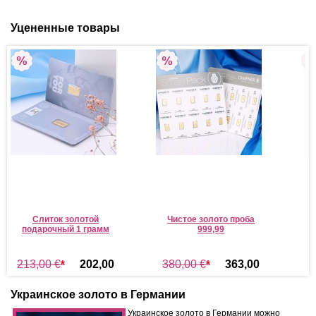
Уцененные товары
Слиток золотой
Чистое золото проба
подарочный 1 грамм
999,99
213,00 €
*
202,00
380,00 €
*
363,00
1
€
*
€
*
Украинское золото в Германии
Ук
раинское золото в Германии можно