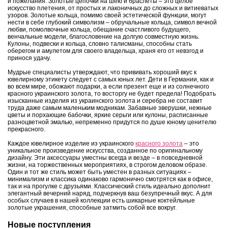
и пожелания. Золотые цепочки на шею и браслеты – это целое
искусство плетения, от простых и лаконичных до сложных и витиеватых
узоров. Золотые кольца, помимо своей эстетической функции, могут
нести в себе глубокий символизм – обручальные кольца, символ вечной
любви, помолвочные кольца, обещание счастливого будущего,
венчальные модели, благословение на долгую совместную жизнь.
Кулоны, подвески и кольца, словно талисманы, способны стать
оберегом и амулетом для своего владельца, храня его от невзгод и
принося удачу.
Мудрые специалисты утверждают, что прививать хороший вкус к
ювелирному этикету следует с самых юных лет. Дети в Германии, как и
во всем мире, обожают подарки, а если презент еще и из солнечного
красного украинского золота, то восторгу не будет предела! Подобрать
изысканные изделия из украинского золота и серебра не составит
труда даже самым маленьким модникам. Забавные зверушки, нежные
цветы и порхающие бабочки, яркие серьги или кулоны, расписанные
разноцветной эмалью, непременно придутся по душе юному ценителю
прекрасного.
Каждое ювелирное изделие из украинского
красного золота
– это
уникальное произведение искусства, созданное по оригинальному
дизайну. Эти аксессуары уместны всегда и везде – в повседневной
жизни, на торжественных мероприятиях, в строгом деловом образе.
Один и тот же стиль может быть уместен в разных ситуациях –
минимализм и классика одинаково гармонично смотрятся как в офисе,
так и на прогулке с друзьями. Классический стиль идеально дополнит
элегантный вечерний наряд, подчеркнув ваш безупречный вкус. А для
особых случаев в нашей коллекции есть шикарные коктейльные
золотые украшения, способные затмить собой все вокруг.
Новые поступления