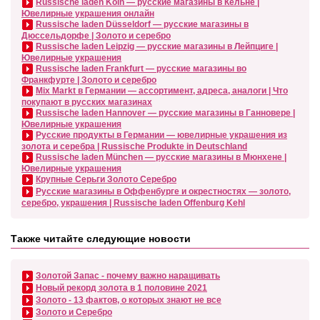
Russische laden Köln — русские магазины в Кёльне |
Ювелирные украшения онлайн
Russische laden Düsseldorf — русские магазины в
Дюссельдорфе | Золото и серебро
Russische laden Leipzig — русские магазины в Лейпциге |
Ювелирные украшения
Russische laden Frankfurt — русские магазины во
Франкфурте | Золото и серебро
Mix Markt в Германии — ассортимент, адреса, аналоги | Что
покупают в русских магазинах
Russische laden Hannover — русские магазины в Ганновере |
Ювелирные украшения
Русские продукты в Германии — ювелирные украшения из
золота и серебра | Russische Produkte in Deutschland
Russische laden München — русские магазины в Мюнхене |
Ювелирные украшения
Крупные Серьги Золото Серебро
Русские магазины в Оффенбурге и окрестностях — золото,
серебро, украшения | Russische laden Offenburg Kehl
Также читайте следующие новости
Золотой Запас - почему важно наращивать
Новый рекорд золота в 1 половине 2021
Золото - 13 фактов, о которых знают не все
Золото и Серебро