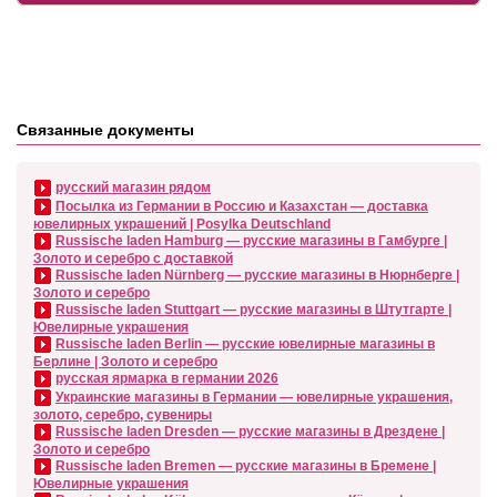
Связанные документы
русский магазин рядом
Посылка из Германии в Россию и Казахстан — доставка
ювелирных украшений | Posylka Deutschland
Russische laden Hamburg — русские магазины в Гамбурге |
Золото и серебро с доставкой
Russische laden Nürnberg — русские магазины в Нюрнберге |
Золото и серебро
Russische laden Stuttgart — русские магазины в Штутгарте |
Ювелирные украшения
Russische laden Berlin — русские ювелирные магазины в
Берлине | Золото и серебро
русская ярмарка в германии 2026
Украинские магазины в Германии — ювелирные украшения,
золото, серебро, сувениры
Russische laden Dresden — русские магазины в Дрездене |
Золото и серебро
Russische laden Bremen — русские магазины в Бремене |
Ювелирные украшения