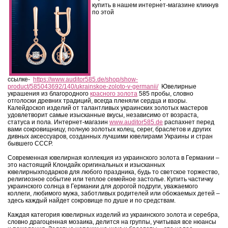
купить в нашем интернет-магазине кликнув
по этой
ссылке-
https://www.auditor585.de/shop/show-
product/585043692/140/ukrainskoe-zoloto-v-germanii/
Ювелирные
украшения из благородного
красного золота
585 пробы, словно
отголоски древних традиций, всегда пленяли сердца и взоры.
Калейдоскоп изделий от талантливых украинских золотых мастеров
удовлетворит самые изысканные вкусы, независимо от возраста,
статуса и пола. Интернет-магазин
www.auditor585.de
распахнет перед
вами сокровищницу, полную золотых колец, серег, браслетов и других
дивных аксессуаров, созданных лучшими ювелирами Украины и стран
бывшего СССР.
Современная ювелирная коллекция из украинского золота в Германии –
это настоящий Клондайк оригинальных и изысканных
ювелирныхподарков для любого праздника, будь то светское торжество,
религиозное событие или теплое семейное застолье. Купить частичку
украинского солнца в Германии для дорогой подруги, уважаемого
коллеги, любимого мужа, заботливых родителей или обожаемых детей –
здесь каждый найдет сокровище по душе и по средствам.
Каждая категория ювелирных изделий из украинского золота и серебра,
словно драгоценная мозаика, делится на группы, учитывая все нюансы