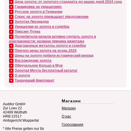
Цена золота: от золотого стандарта до наших дней 2024 года
Гравировка на украшениях
Русское золото в Германии
Спрос на золото превышает предложение
Золотая Лихорадка
Украшения из золота и серебра
Пирсинг Пупка
Потребители начали активно скупать золото и
драгоценности: названа причина ажиотажа
Драгоценные металлы золото и серебро
Прогноз цены золота на осень 2020
Цены на золото побили исторический рекорд
Восхождение золота
Обручальное Кольцо и Муж
Золотая Мечта бесплатный каталог
О золоте
Танцующий бриллиант
Магазин
Auditor GmbH
Zur Loev 22
Магазин
42489 Wülfrath
HRB 22517
О нас
Amtsgericht Wuppertal
Голосования
* Alle Preise gelten nur für