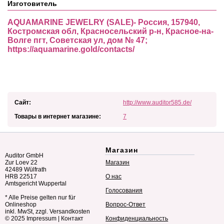
Изготовитель
AQUAMARINE JEWELRY (SALE)- Россия, 157940,
Костромская обл, Красносельский р-н, Красное-на-
Волге пгт, Советская ул, дом № 47;
https://aquamarine.gold/contacts/
Сайт:
http://www.auditor585.de/
Товары в интернет магазине:
7
Магазин
Auditor GmbH
Zur Loev 22
Магазин
42489 Wülfrath
HRB 22517
О нас
Amtsgericht Wuppertal
Голосования
* Alle Preise gelten nur für
Onlineshop
Вопрос-Ответ
inkl. MwSt, zzgl. Versandkosten
© 2025
Impressum
|
Контакт
Конфиденциальность