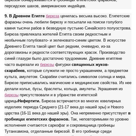
персидских шахов, американских индейцев.
9.
В Древнем Египте
бирюза
ценилась весьма высоко. Египетские
фараоны очень любили бирюзу и посылали на поиски голубого
камня тысячи рабов в безводную пустыню Синайского полуострова.
Бирюза привлекала жителей Египта своим редкостным и
необычным голубовато- и зеленовато-синим цветом. В искусстве
Древнего Египта такой цвет был редким, очевидно, из-за
дороговизны и редкости соответствующих красок. Производство
синей глазури было достаточно трудоемким. Древние египтяне
часто вырезали из
бирюзы
фигурки
священных жуков-
скарабеев,
которые служили не просто украшением, а предметом
культа, амулетом. Скарабеи считались символом солнца и мира.
Бирюзе приписывались магические и медицинские свойства. Из нее
делали колье, бусы, браслеты, кольца, амулеты. Украшения из
бирюзы
присутствовали и в убранстве египетской
царицы
Нефертити.
Бирюза встречается во многих ювелирных
изделиях периода Среднего (21-17 века до нашей эры) и Нового
царства (16-11 века до нашей эры). Она непременно присутствует
в
гробницах египетских фараонов.
Так, неповторимыми по уровню
исполнения считаются саркофаг и сокровищница гробницы
Тутанхамона, отделанные бирюзой. В его гробнице среди