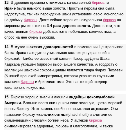
13.
В древние времена
стоимость
качественной
бирюзы
в
Иране
была намного выше золота. Простым персам она была
недоступна, так как персидские шахи установили свою монополию
на добычу
бирюзы
. Даже сейчас хорошая натуральная
бирюза
на
мировом рынке стоит
в 3-4 раза дороже золота.
Дело в том, что
качественная
бирюза
добывается в небольших количествах, а
спрос на нее очень высокий.
14.
В
музее шахских драгоценностей
в помещении Центрального
банка Ирана находится уникальная коллекция украшений с
бирюзой. Наиболее известный кальян Насер ад-Дина Шаха
Каджара украшен бирюзой высочайшего качества. А гордостью
коллекции шахской сокровищницы является тиара Фарах Пехлеви
(бывшей иранской императрицы), которая украшена крупными
камнями
бирюзы
и бриллиантами. Это настоящий шедевр
ювелирного искусства.
15.
Бирюзу хорошо знали и любили
индейцы доколумбовой
Америки.
Больше всего они ценили сине-зеленую, цвета морской
волны бирюзу. Этот камень особенно почитался
ацтеками.
Они
называли бирюзу
«кальчихюитль»
(chalchihuitl) и считали ее
окаменевшими слезами богини неба. У ацтеков
бирюза
символизировала здоровье, любовь и благополучие, и также