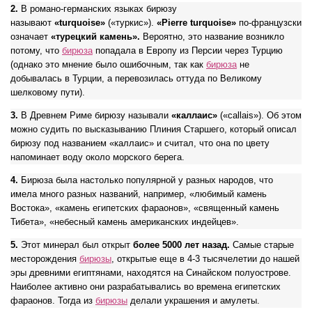
2.
В романо-германских языках бирюзу
называют
«turquoise»
(«туркис»).
«Pierre turquoise»
по-французски
означает
«турецкий камень».
Вероятно, это название возникло
потому, что
бирюза
попадала в Европу из Персии через Турцию
(однако это мнение было ошибочным, так как
бирюза
не
добывалась в Турции, а перевозилась оттуда по Великому
шелковому пути).
3.
В Древнем Риме бирюзу называли
«каллаис»
(«callais»). Об этом
можно судить по высказыванию Плиния Старшего, который описал
бирюзу под названием «каллаис» и считал, что она по цвету
напоминает воду около морского берега.
4.
Бирюза была настолько популярной у разных народов, что
имела много разных названий, например, «любимый камень
Востока», «камень египетских фараонов», «священный камень
Тибета», «небесный камень американских индейцев».
5.
Этот минерал был открыт
более 5000 лет назад.
Самые старые
месторождения
бирюзы
, открытые еще в 4-3 тысячелетии до нашей
эры древними египтянами, находятся на Синайском полуострове.
Наиболее активно они разрабатывались во времена египетских
фараонов. Тогда из
бирюзы
делали украшения и амулеты.