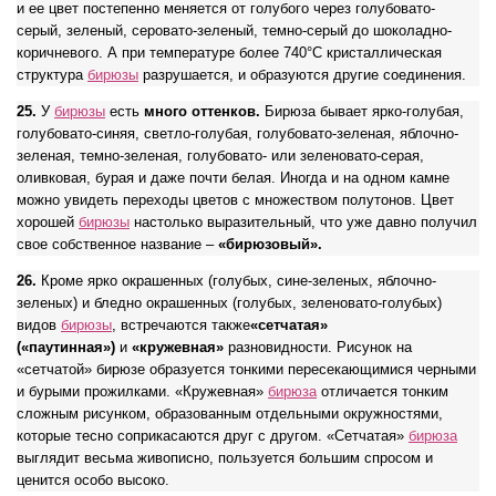
и ее цвет постепенно меняется от голубого через голубовато-
серый, зеленый, серовато-зеленый, темно-серый до шоколадно-
коричневого. А при температуре более 740°C кристаллическая
структура
бирюзы
разрушается, и образуются другие соединения.
25.
У
бирюзы
есть
много оттенков.
Бирюза бывает ярко-голубая,
голубовато-синяя, светло-голубая, голубовато-зеленая, яблочно-
зеленая, темно-зеленая, голубовато- или зеленовато-серая,
оливковая, бурая и даже почти белая. Иногда и на одном камне
можно увидеть переходы цветов с множеством полутонов. Цвет
хорошей
бирюзы
настолько выразительный, что уже давно получил
свое собственное название –
«бирюзовый».
26.
Кроме ярко окрашенных (голубых, сине-зеленых, яблочно-
зеленых) и бледно окрашенных (голубых, зеленовато-голубых)
видов
бирюзы
, встречаются также
«сетчатая»
(«паутинная»)
и
«кружевная»
разновидности. Рисунок на
«сетчатой» бирюзе образуется тонкими пересекающимися черными
и бурыми прожилками. «Кружевная»
бирюза
отличается тонким
сложным рисунком, образованным отдельными окружностями,
которые тесно соприкасаются друг с другом. «Сетчатая»
бирюза
выглядит весьма живописно, пользуется большим спросом и
ценится особо высоко.