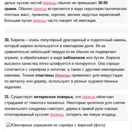
целых кусков чистой
бирюзы
обычно не превышает
30-50
грамм.
Обычно
бирюза
встречается в виде скрытокристаллических
плотных масс, прожилок, корочек, мелких округлых вкраплений.
Большие куски
бирюзы
часто говорят об имитации.
30.
Бирюза – очень популярный драгоценный и поделочный камень,
который широко используется в ювелирном деле. Из-за
сравнительно небольшой твердости ее обычно не подвергают
огранке, а обрабатывают в виде
кабошонов
или бусин. Бирюза
высокого качества легко шлифуется и полируется. Она хорошо
сочетается с серебром и золотом, а также с другими ювелирными
камнями. Тонкие
пластины
бирюзы
применяют для инкрустации
по металлу или дереву, используют в резных художественных
изделиях.
31.
Существует
интересное поверье,
что
бирюза
облегчает
страдания от тяжелого похмелья. Некоторые целители для снятия
похмельного синдрома советуют, держа в правой руке хорошо
отполированный кусочек
бирюзы
, потереть им левую ягодицу.