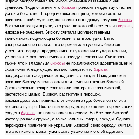
широко распространялись многочисленные связанные с ней
суеверия. Люди считали, что
бирюза
приносит владельцу счастье,
успех и богатство. В средние века женщины, которые хотели
привлечь к себе мужчину, зашивали в его одежду камушек
бирюзы
.
Восточные купцы верили, что рука, на которой перстень из
бирюзы
,
никогда не обеднеет. Бирюзу считали могущественным
талисманом, исцеляющим болезни глаз и желудка. Было
распространено поверье, что сережки или кулоны с бирюзой
укрепляют сердце, предохраняют от утопления и удара молнии,
устраняют страх, обеспечивают победу в сражении. Считалось
также, что к владельцу
бирюзы
не приближаются ядовитые змеи и
скорпионы. А еще существовало поверье, что
бирюза
предохраняет наездников от падения с лошади. В медицинской
практике бирюзу использовали для лечения глазных болезней.
Средневековые лекари советовали протирать глаза бирюзой,
растертой с мазью. Бирюзу, растертую в порошок,
рекомендовалось принимать от змеиного яда, болезней почек и
мочевого пузыря. Восточный лекарь, которые не имел среди своих
средств
бирюзы
, не пользовался доверием. На Востоке бирюзой
часто украшали оружие, а также кальяны, тиары, сосуды. Однако
персидские правители не украшали бирюзой свою одежду, считая,
что этот камень может уменьшить уважение к его обладателю.