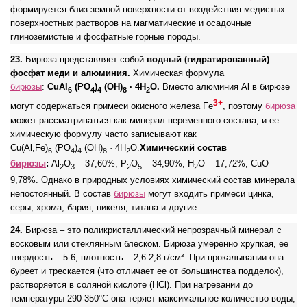
формируется близ земной поверхности от воздействия медистых
поверхностных растворов на магматические и осадочные
глиноземистые и фосфатные горные породы.
23.
Бирюза представляет собой
водный (гидратированный)
фосфат меди и алюминия.
Химическая формула
бирюзы
:
CuAl
(PO
)
(OH)
· 4H
O.
Вместо алюминия Al в бирюзе
6
4
4
8
2
3+
могут содержаться примеси окисного железа Fe
, поэтому
бирюза
может рассматриваться как минерал переменного состава, и ее
химическую формулу часто записывают как
Cu(Al,Fe)
(PO
)
(OH)
· 4H
O.
Химический состав
6
4
4
8
2
бирюзы
:
Al
O
– 37,60%; P
O
– 34,90%; H
O – 17,72%; CuO –
2
3
2
5
2
9,78%. Однако в природных условиях химический состав минерала
непостоянный. В состав
бирюзы
могут входить примеси цинка,
серы, хрома, бария, никеля, титана и другие.
24.
Бирюза – это поликристаллический непрозрачный минерал с
восковым или стеклянным блеском. Бирюза умеренно хрупкая, ее
твердость – 5-6, плотность – 2,6-2,8 г/см³. При прокалывании она
буреет и трескается (что отличает ее от большинства подделок),
растворяется в соляной кислоте (HCl). При нагревании до
температуры 290-350°C она теряет максимальное количество воды,