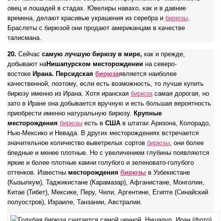
овец и лошадей в стадах. Ювелиры навахо, как и в давние
времена, делают красивые украшения из серебра и
бирюзы
.
Браслеты с бирюзой они продают американцам в качестве
талисмана.
20.
Сейчас
самую лучшую бирюзу в мире,
как и прежде,
добывают на
Нишапурском месторождении
на северо-
востоке
Ирана.
Персидская
бирюза
является наиболее
качественной, поэтому, если есть возможность, то лучше купить
бирюзу именно из Ирана. Хотя иранская
бирюза
самая дорогая, но
зато в Иране она добывается вручную и есть большая вероятность
приобрести именно натуральную бирюзу.
Крупные
месторождения
бирюзы
есть в
США
в штатах Аризона, Колорадо,
Нью-Мексико и Невада. В других месторождениях встречается
значительное количество выветрелых сортов
бирюзы
, они более
бледные и менее плотные. Но с увеличением глубины появляются
яркие и более плотные камни голубого и зеленовато-голубого
оттенков. Известны
месторождения
бирюзы
в Узбекистане
(Кызылкум), Таджикистане (Карамазар), Афганистане, Монголии,
Китае (Тибет), Мексике, Перу, Чили, Аргентине, Египте (Синайский
полуостров), Израиле, Танзании, Австралии.