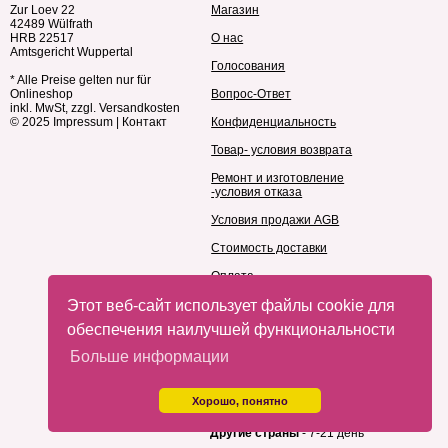
Zur Loev 22
Магазин
42489 Wülfrath
HRB 22517
О нас
Amtsgericht Wuppertal
Голосования
* Alle Preise gelten nur für
Onlineshop
Вопрос-Ответ
inkl. MwSt, zzgl. Versandkosten
© 2025
Impressum
|
Контакт
Конфиденциальность
Товар- условия возврата
Ремонт и изготовление
-условия отказа
Условия продажи AGB
Стоимость доставки
Оплата
Этот веб-сайт использует файлы cookie для
Производители
обеспечения наилучшей функциональности
Доставка из Германии
Больше информации
🇪🇺 Европа
- 2-6 дней
🇺🇸
США / Канада
- 5-10 дней
🇦🇺
Австралия / НЗ
- 7-14 дней
Хорошо, понятно
🇦🇪 ОАЭ / Азия
- 5-12 дней
🌍
Другие страны
- 7-21 день