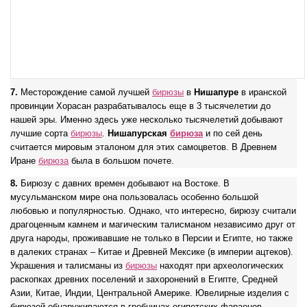
7.
Месторождение самой лучшей
бирюзы
в
Нишапуре
в иранской
провинции Хорасан разрабатывалось еще в 3 тысячелетии до
нашей эры. Именно здесь уже несколько тысячелетий добывают
лучшие сорта
бирюзы
.
Нишапурская
бирюза
и по сей день
считается мировым эталоном для этих самоцветов. В Древнем
Иране
бирюза
была в большом почете.
8.
Бирюзу с давних времен добывают на Востоке. В
мусульманском мире она пользовалась особенно большой
любовью и популярностью. Однако, что интересно, бирюзу считали
драгоценным камнем и магическим талисманом независимо друг от
друга народы, проживавшие не только в Персии и Египте, но также
в далеких странах – Китае и Древней Мексике (в империи ацтеков).
Украшения и талисманы из
бирюзы
находят при археологических
раскопках древних поселений и захоронений в Египте, Средней
Азии, Китае, Индии, Центральной Америке. Ювелирные изделия с
бирюзой обнаруживаются в гробницах египетских фараонов,