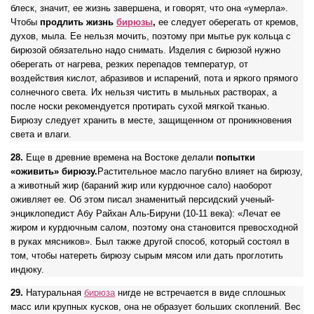
блеск, значит, ее жизнь завершена, и говорят, что она «умерла».
Чтобы
продлить жизнь
бирюзы
,
ее следует оберегать от кремов,
духов, мыла. Ее нельзя мочить, поэтому при мытье рук кольца с
бирюзой обязательно надо снимать. Изделия с бирюзой нужно
оберегать от нагрева, резких перепадов температур, от
воздействия кислот, абразивов и испарений, пота и яркого прямого
солнечного света. Их нельзя чистить в мыльных растворах, а
после носки рекомендуется протирать сухой мягкой тканью.
Бирюзу следует хранить в месте, защищенном от проникновения
света и влаги.
28.
Еще в древние времена на Востоке делали
попытки
«оживить» бирюзу.
Растительное масло пагубно влияет на бирюзу,
а животный жир (бараний жир или курдючное сало) наоборот
оживляет ее. Об этом писал знаменитый персидский ученый-
энциклопедист Абу Райхан Аль-Бируни (10-11 века): «Лечат ее
жиром и курдючным салом, поэтому она становится превосходной
в руках мясников». Был также другой способ, который состоял в
том, чтобы натереть бирюзу сырым мясом или дать проглотить
индюку.
29.
Натуральная
бирюза
нигде не встречается в виде сплошных
масс или крупных кусков, она не образует больших скоплений. Вес