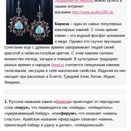
Украшения из бирюзы
можно купить в
нашем интренет-
магазине
http://www.auditor585.de
Бирюза
– один из самых популярных
ювелирных камней. С точки зрения
химии – это водный фосфат алюминия
и меди. Однако это скучно звучащее
сочетание еще с древних времен завораживает людей своей
красотой и небесно-голубым цветом. С этим камнем связано
множество легенд, загадок и поверий. В культурных традициях
разных времен и народов
бирюза
считается священным камнем,
талисманом, несущим в себе магические свойства. Изделия из нее
находят при раскопках в Египте, Средней Азии, Китае, Индии,
Америке…
1.
Русское название камня
«
бирюза
»
происходит от персидских
слов
«пируз»,
что переводится как «победа», «победитель»,
«одерживающий победу», или
«фирузе»,
что означает «камень
счастья». Арабское название «фирузадж» означает «камень,
приносящий победу и удачу в делах», «победоносный».