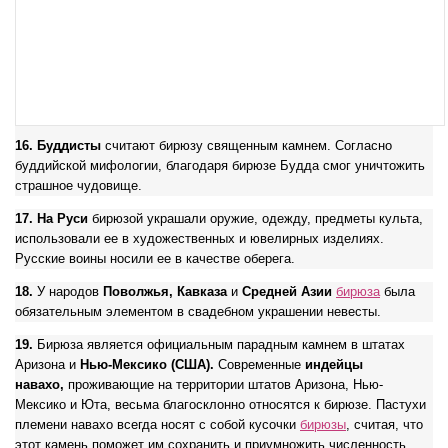
16.
Буддисты
считают бирюзу священным камнем. Согласно
буддийской мифологии, благодаря бирюзе Будда смог уничтожить
страшное чудовище.
17.
На Руси
бирюзой украшали оружие, одежду, предметы культа,
использовали ее в художественных и ювелирных изделиях.
Русские воины носили ее в качестве оберега.
18.
У народов
Поволжья, Кавказа
и
Средней Азии
бирюза
была
обязательным элементом в свадебном украшении невесты.
19.
Бирюза является официальным парадным камнем в штатах
Аризона и
Нью-Мексико (США).
Современные
индейцы
навахо,
проживающие на территории штатов Аризона, Нью-
Мексико и Юта, весьма благосклонно относятся к бирюзе. Пастухи
племени навахо всегда носят с собой кусочки
бирюзы
, считая, что
этот камень поможет им сохранить и приумножить численность