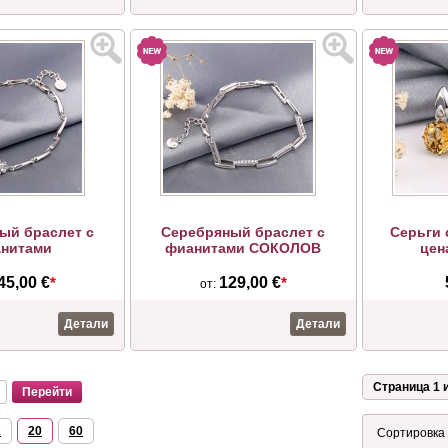
ый браслет с
Серебряный браслет с
Cерьги 
нитами
фианитами СОКОЛОВ
цен
45,00 €
*
129,00 €
*
от:
Детали
Детали
Страница 1 и
2
20
60