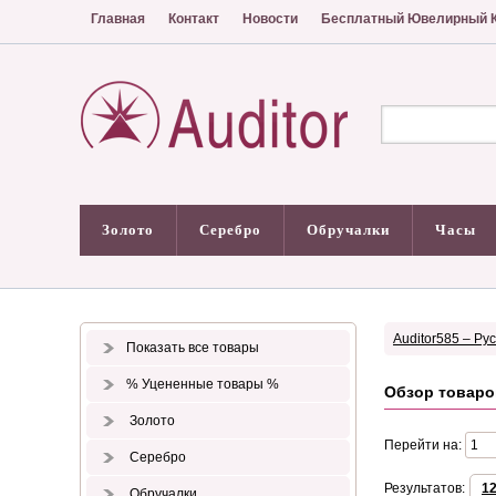
Главная
Контакт
Новости
Бесплатный Ювелирный К
Золото
Серебро
Обручалки
Часы
Auditor585 – Ру
Показать все товары
% Уцененные товары %
Обзор товаро
Золото
Перейти на:
Серебро
Результатов:
1
Обручалки