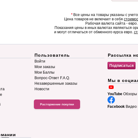
*
Все цены на товары указаны с учет
Цена товаров не включает в себя
стоимос
Рабочая валюта сайта - евро.
Показания цены в иных валютах являються о
и могут отличаться от обменного курса евро.
ст
Пользователь
Рассылка н
Войти
Мои заказы
Мои Баллы
Вопрос-Ответ F.A.Q.
Мы в социа
Незавершенные заказы
ата
Новости
YouTube
Обзоры 
ие
B
Расторжение покупки
Facebook
Видео 
рмании