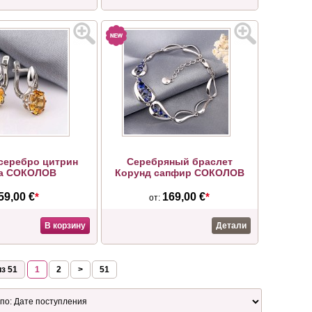
серебро цитрин
Серебряный браслет
а СОКОЛОВ
Корунд сапфир СОКОЛОВ
59,00 €
*
169,00 €
*
от:
В корзину
Детали
з 51
1
2
>
51