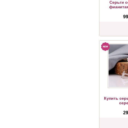
Серьги с
фианита
99
Купить сер
сер
29