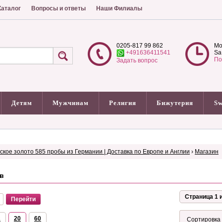
аталог
Вопросы и ответы
Наши Филиалы
0205-817 99 862
Mo
+491636411541
Sa
По
Задать вопрос
Детям
Мужчинам
Религия
Бижутерия
Sw
сское золото 585 пробы из Германии | Доставка по Европе и Англии
›
Магазин
в
Страница 1 и
2
20
60