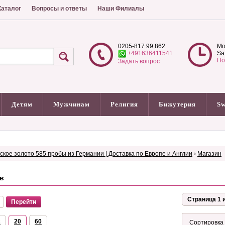
аталог
Вопросы и ответы
Наши Филиалы
0205-817 99 862
Mo
+491636411541
Sa
По
Задать вопрос
Детям
Мужчинам
Религия
Бижутерия
Sw
сское золото 585 пробы из Германии | Доставка по Европе и Англии
›
Магазин
в
Страница 1 и
2
20
60