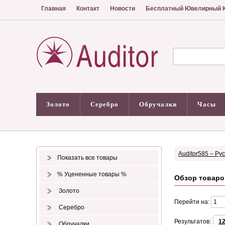
Главная
Контакт
Новости
Бесплатный Ювелирный К
Золото
Серебро
Обручалки
Часы
Auditor585 – Ру
Показать все товары
% Уцененные товары %
Обзор товаро
Золото
Перейти на:
Серебро
Результатов:
1
Обручалки