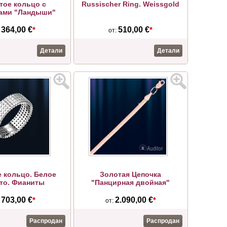
тое кольцо с
Russischer Ring. Weissgold
ами "Ландыши"
364,00 €
*
510,00 €
*
:
от:
Детали
Детали
 кольцо. Белое
Золотая Цепочка
то. Фианиты
"Панцирная двойная"
703,00 €
*
2.090,00 €
*
:
от:
Распродан
Распродан