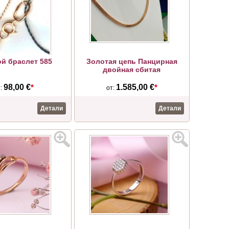
й браслет 585
Золотая цепь Панцирная
двойная сбитая
98,00 €
*
1.585,00 €
*
т:
от:
Детали
Детали