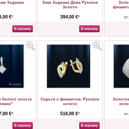
ак Зодиака
Знак Зодиака Дева Русское
Золо
Золото
фианит
6,00 €
*
394,00 €
*
от
В корзину
В корзину
з белого золота
Серьги с фианитом. Русское
Золотое
ияние"
золото
золо
7,00 €
*
516,00 €
*
от
В корзину
В корзину