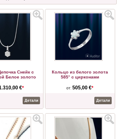
епочка Снейк с
Кольцо из белого золота
ой Белое золото
585° с цирконами
1.310,00 €
*
505,00 €
*
от:
Детали
Детали