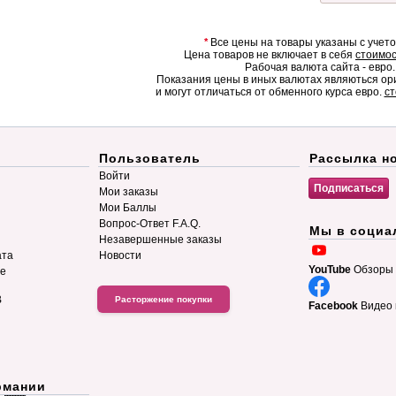
*
Все цены на товары указаны с учет
Цена товаров не включает в себя
стоимос
Рабочая валюта сайта - евро.
Показания цены в иных валютах являються о
и могут отличаться от обменного курса евро.
ст
Пользователь
Рассылка н
Войти
Мои заказы
Мои Баллы
Вопрос-Ответ F.A.Q.
Мы в социа
Незавершенные заказы
ата
Новости
YouTube
Обзоры 
ие
B
Расторжение покупки
Facebook
Видео 
рмании