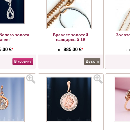
 белого золота
Браслет золотой
Золото
Капля"
панцирный 19
5,00 €
*
885,00 €
*
от:
о
В корзину
Детали