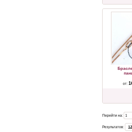
Брасле
пан
1
от:
Перейти на:
Результатов:
1