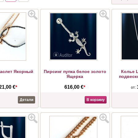
аслет Якорный
Пирсинг пупка белое золото
Колье Ц
Ящерка
подвеск
21,00 €
*
616,00 €
*
от:
Детали
В корзину