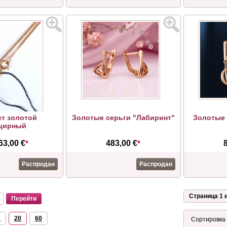
т золотой
Золотые серьги "Лабиринт"
Золотые 
цирный
63,00 €
*
483,00 €
*
Распродан
Распродан
Страница 1 и
2
20
60