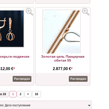
серьги-подвески
Золотая цепь Панцирная
сбитая 55
812,00 €
*
2.877,00 €
*
Распродан
Распродан
з 16
1
2
>
16