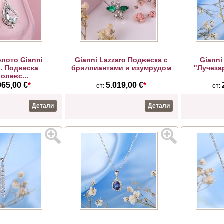
олото Gianni
Gianni Lazzaro Подвеска с
Gianni
o. Подвеска
бриллиантами и изумрудом
"Лучезар
олевс...
065,00 €
*
5.019,00 €
*
от:
от:
Детали
Детали