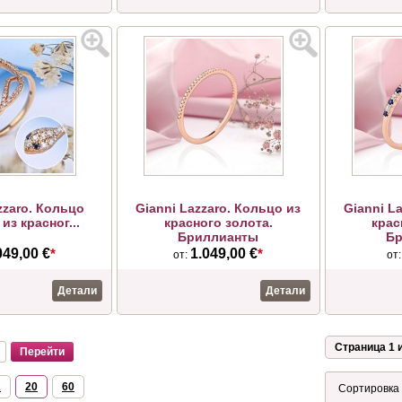
zzaro. Кольцо
Gianni Lazzaro. Кольцо из
Gianni L
из красног...
красного золота.
крас
Бриллианты
Бр
049,00 €
*
1.049,00 €
*
от:
от
Детали
Детали
Страница 1 и
2
20
60