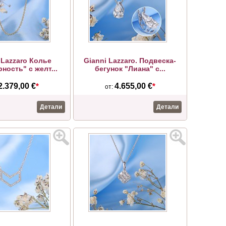
 Lazzaro Колье
Gianni Lazzaro. Подвеска-
ность" с желт...
бегунок "Лиана" с...
2.379,00 €
*
4.655,00 €
*
от:
Детали
Детали