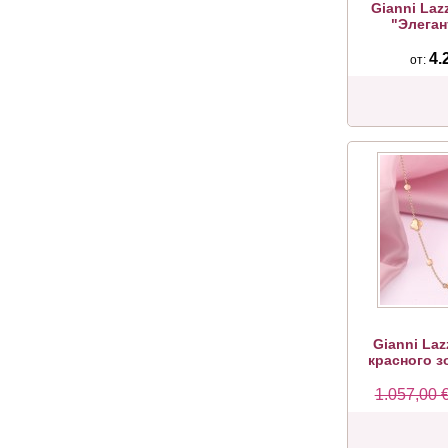
Gianni Laz
"Элегант
4.
от:
Gianni Laz
красного з
1.057,00 