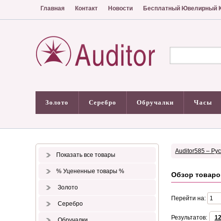
Главная
Контакт
Новости
Бесплатный Ювелирный К
Золото
Серебро
Обручалки
Часы
Auditor585 – Ру
Показать все товары
% Уцененные товары %
Обзор товаро
Золото
Перейти на:
Серебро
Результатов:
1
Обручалки