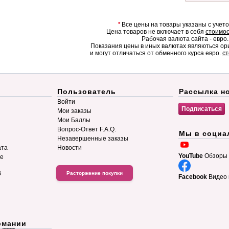
*
Все цены на товары указаны с учет
Цена товаров не включает в себя
стоимос
Рабочая валюта сайта - евро.
Показания цены в иных валютах являються о
и могут отличаться от обменного курса евро.
ст
Пользователь
Рассылка н
Войти
Мои заказы
Мои Баллы
Вопрос-Ответ F.A.Q.
Мы в социа
Незавершенные заказы
ата
Новости
YouTube
Обзоры 
ие
B
Расторжение покупки
Facebook
Видео 
рмании