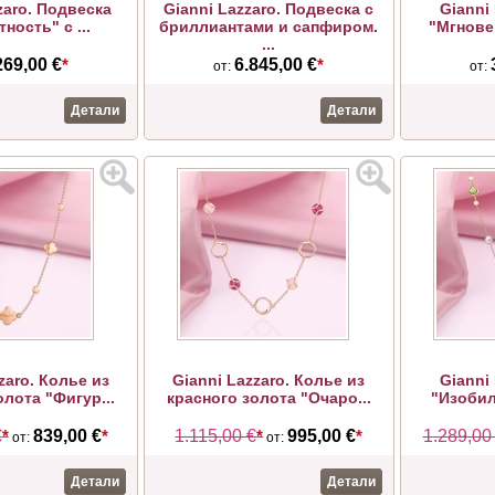
zaro. Подвеска
Gianni Lazzaro. Подвеска с
Gianni
ность" с ...
бриллиантами и сапфиром.
"Мгнове
...
269,00 €
*
6.845,00 €
*
от:
от:
Детали
Детали
zaro. Колье из
Gianni Lazzaro. Колье из
Gianni
олота "Фигур...
красного золота "Очаро...
"Изобил
€
*
839,00 €
*
1.115,00 €
*
995,00 €
*
1.289,00
от:
от:
Детали
Детали