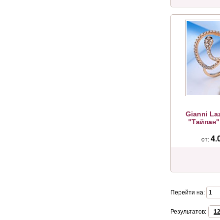
Gianni La
"Тайпан" 
4.
от:
Перейти на:
Результатов:
1