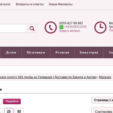
аталог
Вопросы и ответы
Наши Филиалы
0205-817 99 862
Mo
+491636411541
Sa
По
Задать вопрос
Детям
Мужчинам
Религия
Бижутерия
Sw
сское золото 585 пробы из Германии | Доставка по Европе и Англии
›
Магазин
в
Страница 1 и
2
20
60