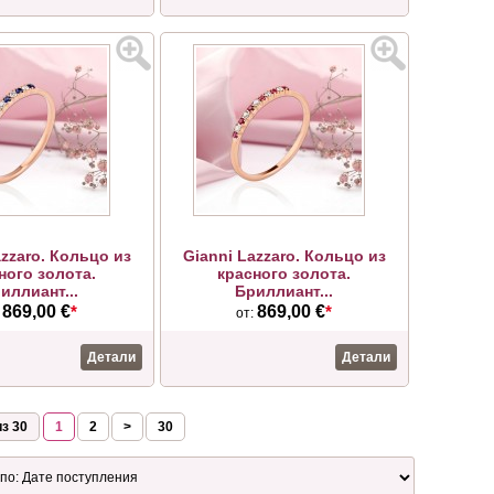
azzaro. Кольцо из
Gianni Lazzaro. Кольцо из
ного золота.
красного золота.
иллиант...
Бриллиант...
869,00 €
*
869,00 €
*
:
от:
Детали
Детали
з 30
1
2
>
30