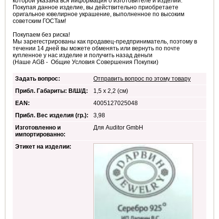
которой указана вся ииформация о изготовителе и изделии.
Покупая данное изделие, вы действительно приобретаете
оригальное ювелирное украшение, выполненное по высоким
советским ГОСТам!
Покупаем без риска!
Мы зарегестрированы как продавец-предприниматель, поэтому в
течении 14 дней вы можете обменять или вернуть по почте
купленное у нас изделие и получить назад деньги
(Наше AGB - Общие Условия Совершения Покупки)
Задать вопрос:
Отправить вопрос по этому товару
Прибл. Габариты: В/Ш/Д:
1,5 x 2,2 (см)
EAN:
4005127025048
Прибл. Вес изделия (гр.):
3,98
Изготовленно и
Для Auditor GmbH
импортированно:
Этикет на изделии: