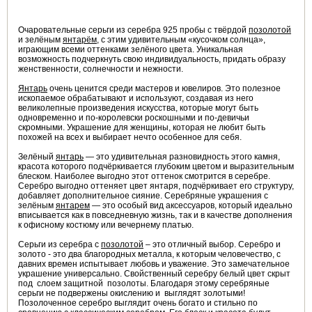
Очаровательные серьги из серебра 925 пробы с твёрдой
позолотой
и зелёным
янтарём
, с этим удивительным «кусочком солнца»,
играющим всеми оттенками зелёного цвета. Уникальная
возможность подчеркнуть свою индивидуальность, придать образу
женственности, солнечности и нежности.
Янтарь
очень ценится среди мастеров и ювелиров. Это полезное
ископаемое обрабатывают и используют, создавая из него
великолепные произведения искусства, которые могут быть
одновременно и по-королевски роскошными и по-девичьи
скромными. Украшение для женщины, которая не любит быть
похожей на всех и выбирает нечто особенное для себя.
Зелёный
янтарь
— это удивительная разновидность этого камня,
красота которого подчёркивается глубоким цветом и выразительным
блеском. Наиболее выгодно этот оттенок смотрится в серебре.
Серебро выгодно оттеняет цвет янтаря, подчёркивает его структуру,
добавляет дополнительное сияние. Серебряные украшения с
зелёным
янтарем
— это особый вид аксессуаров, который идеально
вписывается как в повседневную жизнь, так и в качестве дополнения
к офисному костюму или вечернему платью.
Серьги из серебра с
позолотой
– это отличный выбор. Серебро и
золото - это два благородных металла, к которым человечество, с
давних времен испытывает любовь и уважение. Это замечательное
украшение универсально. Свойственный серебру белый цвет скрыт
под слоем защитной позолоты. Благодаря этому серебряные
серьги не подвержены окислению и выглядят золотыми!
Позолоченное серебро выглядит очень богато и стильно по