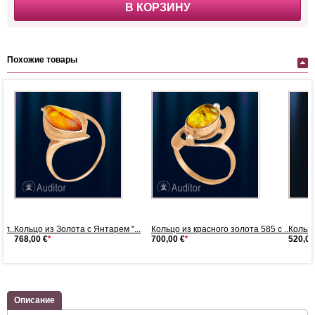
В КОРЗИНУ
Похожие товары
л...
Кольцо из Золота с Янтарем "...
Кольцо из красного золота 585 с ...
Кольцо
768,00 €
*
700,00 €
*
520,00
Описание