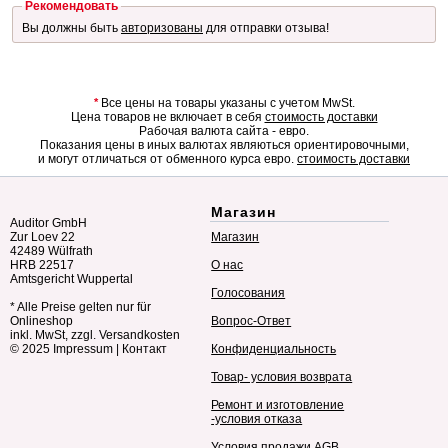
Рекомендовать
Вы должны быть
авторизованы
для отправки отзыва!
*
Все цены на товары указаны с учетом MwSt.
Цена товаров не включает в себя
стоимость доставки
Рабочая валюта сайта - евро.
Показания цены в иных валютах являються ориентировочными,
и могут отличаться от обменного курса евро.
стоимость доставки
Магазин
Auditor GmbH
Zur Loev 22
Магазин
42489 Wülfrath
HRB 22517
О нас
Amtsgericht Wuppertal
Голосования
* Alle Preise gelten nur für
Onlineshop
Вопрос-Ответ
inkl. MwSt, zzgl. Versandkosten
© 2025
Impressum
|
Контакт
Конфиденциальность
Товар- условия возврата
Ремонт и изготовление
-условия отказа
Условия продажи AGB