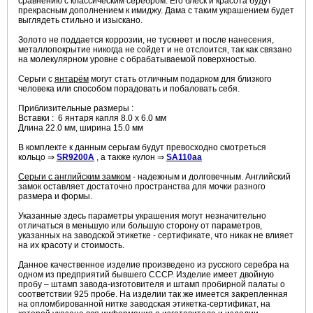
сравнению с классическим серебром. Его блеск и красота будут
прекрасным дополнением к имиджу. Дама с таким украшением будет
выглядеть стильно и изыскано.
Золото не поддается коррозии, не тускнеет и после нанесения,
металлопокрытие никогда не сойдет и не отслоится, так как связано
на молекулярном уровне с обрабатываемой поверхностью.
Серьги с
янтарём
могут стать отличным подарком для близкого
человека или способом порадовать и побаловать себя.
Приблизительные размеры :
Вставки : 6 янтаря капля 8.0 х 6.0 мм
Длина 22.0 мм, ширина 15.0 мм
В комплекте к данным серьгам будут превосходно смотреться
кольцо ⇒
SR9200A
, а также кулон ⇒
SA110aa
Серьги с английским замком
- надежным и долговечным. Английский
замок оставляет достаточно пространства для мочки разного
размера и формы.
Указанные здесь параметры украшения могут незначительно
отличаться в меньшую или большую сторону от параметров,
указанных на заводской этикетке - сертификате, что никак не влияет
на их красоту и стоимость.
Данное качественное изделие произведено из русского серебра на
одном из предприятий бывшего СССР. Изделие имеет двойную
пробу – штамп завода-изготовителя и штамп пробирной палаты о
соответствии 925 пробе. На изделии так же имеется закрепленная
на опломбированной нитке заводская этикетка-сертификат, на