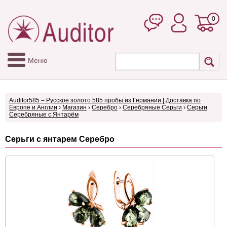
0
Меню
Auditor585 – Русское золото 585 пробы из Германии | Доставка по
Европе и Англии
›
Магазин
›
Серебро
›
Серебряные Серьги
›
Серьги
Серебряные с Янтарём
Серьги с янтарем Серебро