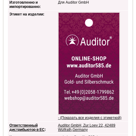
Изготовленно и
Для Auditor GmbH
импортированно:
из русского золота 585 п...
Этикет на изделии:
0 €
*
- (Показать все изделия с этикеткой)
Ответственный
Auditor GmbH, Zur Loev 22, 42489
дистрибьютор в ЕС
:
Wülfrath,Germany