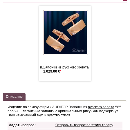
из русского золота 585 п...
Запонки из русского золота 585 п...
0 €
*
1.029,00 €
*
Описание
Изделие по заказу фирмы AUDITOR Запонки из
русского золота
585
пробы. Элегантные запонки с оригинальным рисунком подчеркнут
Ваш изысканный вкус и чувство стиля.
Задать вопрос:
Отправить вопрос по этому товару