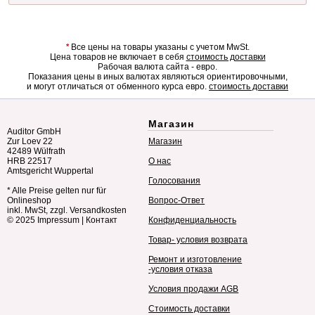
*
Все цены на товары указаны с учетом MwSt.
Цена товаров не включает в себя
стоимость доставки
Рабочая валюта сайта - евро.
Показания цены в иных валютах являються ориентировочными,
и могут отличаться от обменного курса евро.
стоимость доставки
Магазин
Auditor GmbH
Zur Loev 22
Магазин
42489 Wülfrath
HRB 22517
О нас
Amtsgericht Wuppertal
Голосования
* Alle Preise gelten nur für
Onlineshop
Вопрос-Ответ
inkl. MwSt, zzgl. Versandkosten
© 2025
Impressum
|
Контакт
Конфиденциальность
Товар- условия возврата
Ремонт и изготовление
-условия отказа
Условия продажи AGB
Стоимость доставки