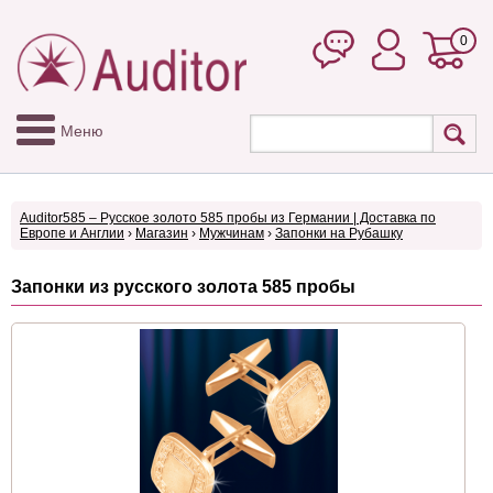
0
Меню
Auditor585 – Русское золото 585 пробы из Германии | Доставка по
Европе и Англии
›
Магазин
›
Мужчинам
›
Запонки на Рубашку
Запонки из русского золота 585 пробы