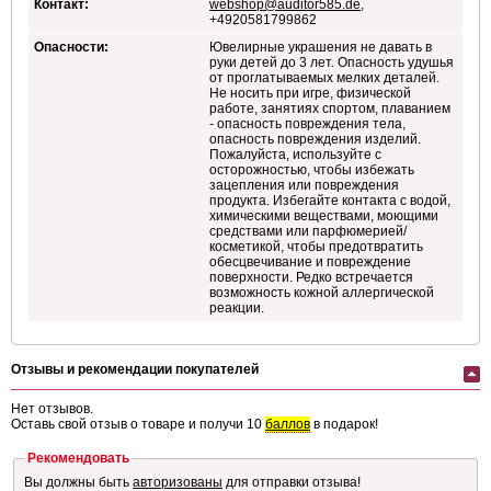
Контакт:
webshop@auditor585.de
,
+4920581799862
Опасности:
Ювелирные украшения не давать в
руки детей до 3 лет. Опасность удушья
от проглатываемых мелких деталей.
Не носить при игре, физической
работе, занятиях спортом, плаванием
- опасность повреждения тела,
опасность повреждения изделий.
Пожалуйста, используйте с
осторожностью, чтобы избежать
зацепления или повреждения
продукта. Избегайте контакта с водой,
химическими веществами, моющими
средствами или парфюмерией/
косметикой, чтобы предотвратить
обесцвечивание и повреждение
поверхности. Редко встречается
возможность кожной аллергической
реакции.
Отзывы и рекомендации покупателей
Нет отзывов.
Оставь свой отзыв о товаре и получи 10
баллов
в подарок!
Рекомендовать
Вы должны быть
авторизованы
для отправки отзыва!