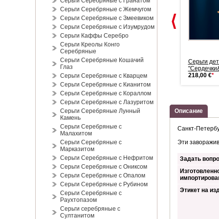
Серьги Серебряные с Гранатом
Серьги Серебряные с Жемчугом
Серьги Серебряные с Змеевиком
Серьги Серебряные с Изумрудом
Серьги Каффы Серебро
Серьги Креолы Конго
Серебряные
Серьги Серебряные Кошачий
Серьги золотые Стабильные
Золотые серьги "Фантазия"
Серьги дет
Глаз
1.006,00 €
*
673,00 €
*
"Сердечки&
218,00 €
*
Серьги Серебряные с Кварцем
Серьги Серебряные с Кианитом
Серьги Серебряные с Кораллом
Серьги Серебряные с Лазуритом
Серьги Серебряные Лунный
Описание
Камень
Серьги Серебряные с
Санкт-Петербу
Малахитом
Серьги Серебряные с
Эти заворажив
Марказитом
Серьги Серебряные с Нефритом
Задать вопро
Серьги Серебряные с Ониксом
Изготовленно
Серьги Серебряные с Опалом
импортирова
Серьги Серебряные с Рубином
Этикет на из
Серьги Серебряные с
Раухтопазом
Серьги серебряные с
Султанитом