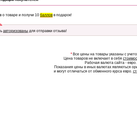
в о товаре и получи 10
баллов
в подарок!
ь
ть
авторизованы
для отправки отзыва!
*
Все цены на товары указаны с учет
Цена товаров не включает в себя
стоимос
Рабочая валюта сайта - евро.
Показания цены в иных валютах являються о
и могут отличаться от обменного курса евро.
ст