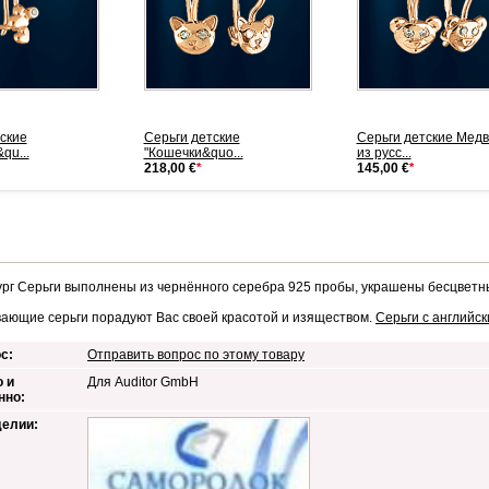
ские
Серьги детские
Серьги детские Мед
qu...
"Кошечки&quo...
из русс...
218,00 €
*
145,00 €
*
рг Серьги выполнены из чернённого серебра 925 пробы, украшены бесцвет
ающие серьги порадуют Вас своей красотой и изяществом.
Серьги с английс
с:
Отправить вопрос по этому товару
 и
Для Auditor GmbH
нно:
делии: