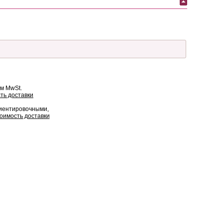
ом MwSt.
ть доставки
риентировочными,
оимость доставки