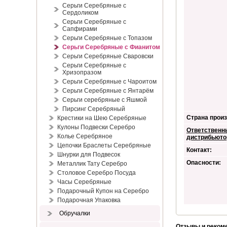
Серьги Серебряные с
Сердоликом
Серьги Серебряные с
Сапфирами
Серьги Серебряные с Топазом
Серьги Серебряные с Фианитом
Серьги Серебряные Сваровски
Серьги Серебряные с
Хризопразом
Серьги Серебряные с Чароитом
Серьги Серебряные с Янтарём
Серьги серебряные с Яшмой
Пирсинг Серебряный
Страна произ
Крестики на Шею Серебряные
Кулоны Подвески Серебро
Ответственн
Колье Серебряное
дистрибьюто
Цепочки Браслеты Серебряные
Контакт:
Шнурки для Подвесок
Опасности:
Металлик Тату Серебро
Столовое Серебро Посуда
Часы Серебряные
Подарочный Купон на Серебро
Подарочная Упаковка
Обручалки
Отзывы и реком