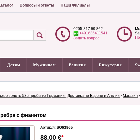
аталог
Вопросы и ответы
Наши Филиалы
0205-817 99 862
Mo
+491636411541
Sa
По
Задать вопрос
Детям
Мужчинам
Религия
Бижутерия
Sw
сское золото 585 пробы из Германии | Доставка по Европе и Англии
›
Магазин
еребра с фианитом
Артикул:
SO63965
88,00
€
*