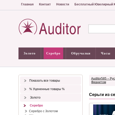
Главная
Контакт
Новости
Бесплатный Ювелирный К
Золото
Серебро
Обручалки
Часы
Auditor585 – Ру
Показать все товары
Фианитом
% Уцененные товары %
Серьги из с
Золото
Серебро
Серебро с Золотом