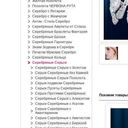
Жёлтая позолота
Позолота ЧЕРВОНА РУТА
Серебро с Янтарем
Серебро с Жемчугом
Антик - Стиль Серебро
Серебряные Амулеты от Сглаза
Серебряные Браслеты Фантазия
Серебряные Броши
Серебряные Гарнитуры
Знаки Зодиака в Серебре
Печатки Мужские Серебро
Серебряные Кольца
Серебряные Серьги
Серебряные Серьги с Золотом
Серьги Серебряные без Камней
Серебряные Серьги Позолота
Серьги подвески Серебряные
Серьги Пусеты Серебряные
Серьги Протяжки Серебряные
Похожие товары
Серебряные Серьги с Алекситом
Серьги Серебряные с Агатом
Серьги Серебряные с
Авантюрином
Серьги Серебряные с Аметистом
Серьги Серебряные с Бирюзой