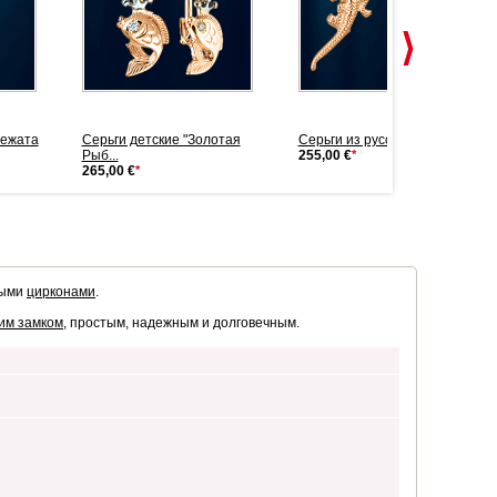
вежата
Серьги детские "Золотая
Серьги из русского золота "...
Рыб...
255,00 €
*
265,00 €
*
ными
цирконами
.
ким замком
, простым, надежным и долговечным.