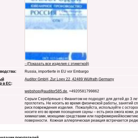
- (Показать все изделия с этикеткой)
водства:
Russia, importierte in EU vor Embargo
ый
Auditor GmbH, Zur Loev 22, 42489 Wülfrath,Germany
р в ЕС
:
webshop@auditor585.de
, +4920581799862
Серьги Серебряные с Фианитом не подходят для детей до 3 лет
проглотить. Не носить во время физической работы, занятий сп
риск повреждения изделия. Пожалуйста, используйте с осторож
носите его во время посещения сауны – есть риск ожога кожи, р
химикатами, моющими средствами или парфюмерией/косметико
поверхности. Кожная аллергическая реакция встречается редк
ендации покупателей