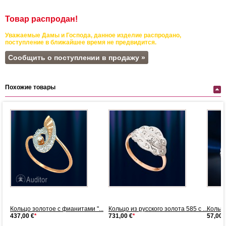
Товар распродан!
Уважаемые Дамы и Господа, данное изделие распродано,
поступление в ближайшее время не предвидится.
Сообщить о поступлении в продажу »
Похожие товары
..
Кольцо золотое с фианитами "...
Кольцо из русского золота 585 с ...
Кольц
437,00 €
*
731,00 €
*
57,00 