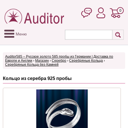
0
Меню
Auditor585 – Русское золото 585 пробы из Германии | Доставка по
Европе и Англии
›
Магазин
›
Серебро
›
Серебряные Кольца
›
Серебряные Кольца без Камней
Кольцо из серебра 925 пробы