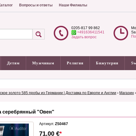
аталог
Вопросы и ответы
Наши Филиалы
0205-817 99 862
Mo
+491636411541
Sa
По
Задать вопрос
Детям
Мужчинам
Религия
Бижутерия
Sw
сское золото 585 пробы из Германии | Доставка по Европе и Англии
›
Магазин
а серебрянный "Овен"
Артикул:
ZS0467
71,00
€
*