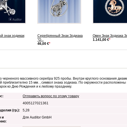
й знак зодикак
Серебрянный Знак Зодиака
Овен Знак Зодиака З
"О...
1.141,00 €
*
46,00 €
*
из черненого массивного серебра 925 пробы. Внутри круглого основания диа
й приблизително 15 мм. , символ знака зодиака. По окружности расположены
рок ко Дню Рождения и к любому празднику.
с:
Отправить вопрос по этому товару
4005127021361
делия (гр.):
5,28
 и
Для Auditor GmbH
нно: