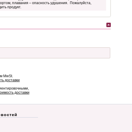
портом, плавания – опасность удушения. Пожалуйста,
ить продукт.
ом MwSt.
ть доставки
риентировочными,
оимость доставки
овостей