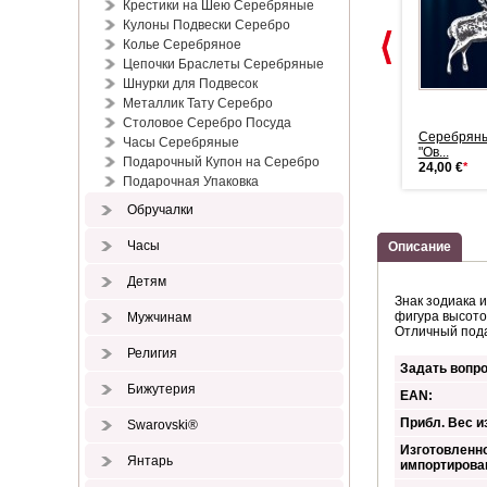
Крестики на Шею Серебряные
Кулоны Подвески Серебро
Колье Серебряное
Цепочки Браслеты Серебряные
Шнурки для Подвесок
Металлик Тату Серебро
Столовое Серебро Посуда
Знак зодиака золотой Овен
Знак зодиака золотой Овен
Серебряны
Часы Серебряные
294,00 €
*
337,00 €
*
"Ов...
Подарочный Купон на Серебро
24,00 €
*
Подарочная Упаковка
Обручалки
Часы
Описание
Детям
Знак зодиака 
фигура высото
Мужчинам
Отличный пода
Религия
Задать вопро
Бижутерия
EAN:
Прибл. Вес из
Swarovski®
Изготовленно
Янтарь
импортирова