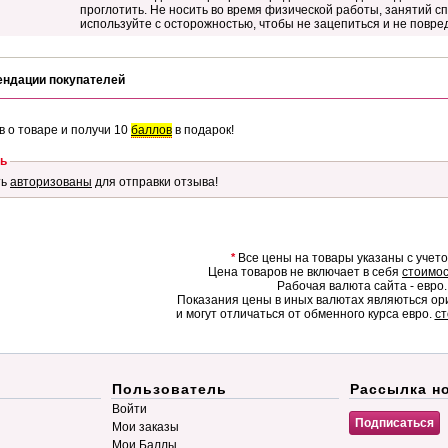
проглотить. Не носить во время физической работы, занятий с
используйте с осторожностью, чтобы не зацепиться и не повред
ендации покупателей
в о товаре и получи 10
баллов
в подарок!
ь
ть
авторизованы
для отправки отзыва!
*
Все цены на товары указаны с учет
Цена товаров не включает в себя
стоимос
Рабочая валюта сайта - евро.
Показания цены в иных валютах являються о
и могут отличаться от обменного курса евро.
ст
Пользователь
Рассылка н
Войти
Мои заказы
Мои Баллы