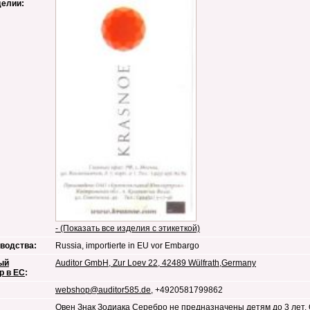
делии:
- (Показать все изделия с этикеткой)
водства:
Russia, importierte in EU vor Embargo
ый
Auditor GmbH, Zur Loev 22, 42489 Wülfrath,Germany
р в ЕС
:
webshop@auditor585.de
, +4920581799862
Овен Знак Зодиака Серебро не предназначены детям до 3 лет.