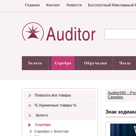
Главная
Контакт
Новости
Бесплатный Ювелирный К
Золото
Серебро
Обручалки
Часы
Auditor585 – Ру
Показать все товары
Серебро
% Уцененные товары %
Знак зодиак
Золото
Серебро
Серебро с Золотом