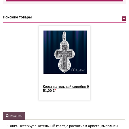
Похожие товары
ательный серебро 925
Крecт нательный серебро 925
51,00 €
*
Описание
Санкт-Петербург Нательный крест, с распятием Христа, выполнен