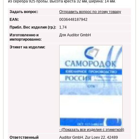
из серебра 925 пробы. Высота креста 32 мм, ширина: 14 мм.
Задать вопрос:
Отправить вопрос по этому товару
EAN:
0036448187942
Прибл. Вес изделия (гр.):
1,74
ательный серебро 925
Изготовленно и
Для Auditor GmbH
импортированно:
Этикет на изделии:
- (Показать все изделия с этикеткой)
Ответственный
Auditor GmbH, Zur Loev 22, 42489