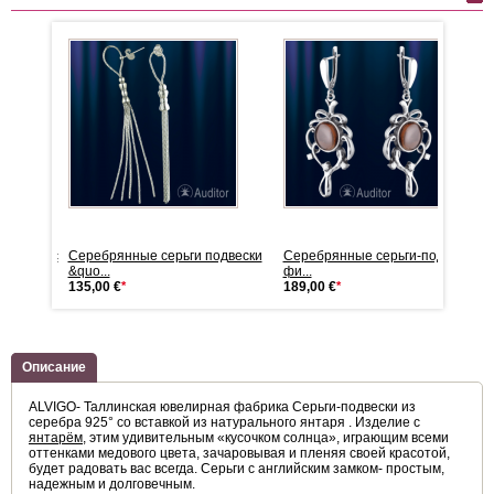
одвески с
Серебрянные серьги подвески
Серебрянные серьги-подвески с
&quo...
фи...
135,00 €
*
189,00 €
*
Описание
ALVIGO- Таллинская ювелирная фабрика Серьги-подвески из
серебра 925° со вставкой из натурального янтаря . Изделие с
янтарём
, этим удивительным «кусочком солнца», играющим всеми
оттенками медового цвета, зачаровывая и пленяя своей красотой,
будет радовать вас всегда. Серьги с английским замком- простым,
надежным и долговечным.