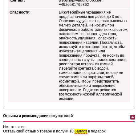
Контакт:
webshop@auditor585.de
,
+4920581799862
Опасности:
Бижутерийные украшения не
предназначены для детей до 3 лет.
Опасность удушья от проглатываемых
мелких деталей. Не носить при
физической работе, занятиях спортом,
плаванием - опасность для тела,
опасность удушения, опасность
повреждения изделий. Пожалуйста,
используйте с осторожностью, чтобы
избежать зацепления или
повреждения продукта. Не носить во
время сеанса сауны - риск ожога кожи,
риск потери вставок из камней.
Избегайте контакта с водой,
химическими веществами, моющими
средствами или парфюмерией/
косметикой, чтобы предотвратить
обесцвечивание и повреждение
поверхности. Редко встречается
возможность кожной аллергической
реакции.
Отзывы и рекомендации покупателей
Нет отзывов.
Оставь свой отзыв о товаре и получи 10
баллов
в подарок!