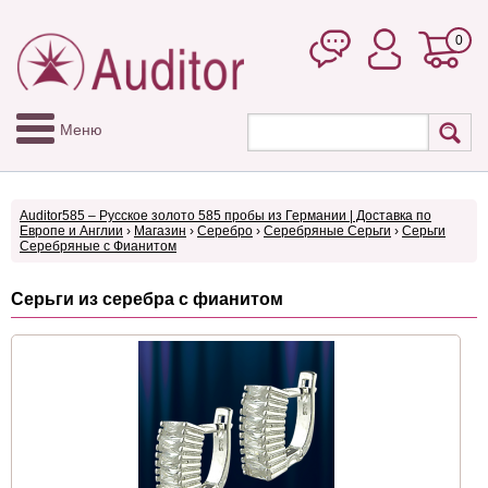
0
Меню
Auditor585 – Русское золото 585 пробы из Германии | Доставка по
Европе и Англии
›
Магазин
›
Серебро
›
Серебряные Серьги
›
Серьги
Серебряные с Фианитом
Серьги из серебра c фианитом