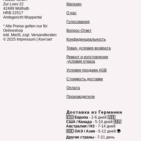
Zur Loev 22
Магазин
42489 Wülfrath
HRB 22517
О нас
Amtsgericht Wuppertal
Голосования
* Alle Preise gelten nur für
Onlineshop
Вопрос-Ответ
inkl. MwSt, zzgl. Versandkosten
© 2025
Impressum
|
Контакт
Конфиденциальность
Товар- условия возврата
Ремонт и изготовление
-условия отказа
Условия продажи AGB
Стоимость доставки
Оплата
Производители
Доставка из Германии
🇪🇺 Европа
- 2-6 дней
🇺🇸
США / Канада
- 5-10 дней
🇦🇺
Австралия / НЗ
- 7-14 дней
🇦🇪 ОАЭ / Азия
- 5-12 дней
🌍
Другие страны
- 7-21 день