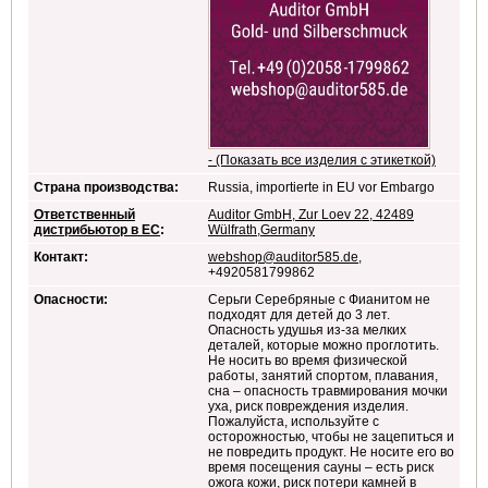
- (Показать все изделия с этикеткой)
Страна производства:
Russia, importierte in EU vor Embargo
Ответственный
Auditor GmbH, Zur Loev 22, 42489
дистрибьютор в ЕС
:
Wülfrath,Germany
Контакт:
webshop@auditor585.de
,
+4920581799862
Опасности:
Серьги Серебряные с Фианитом не
подходят для детей до 3 лет.
Опасность удушья из-за мелких
деталей, которые можно проглотить.
Не носить во время физической
работы, занятий спортом, плавания,
сна – опасность травмирования мочки
уха, риск повреждения изделия.
Пожалуйста, используйте с
осторожностью, чтобы не зацепиться и
не повредить продукт. Не носите его во
время посещения сауны – есть риск
ожога кожи, риск потери камней в