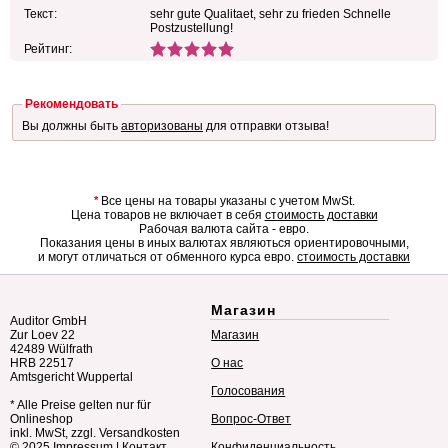
Текст:
sehr gute Qualitaet, sehr zu frieden Schnelle
Postzustellung!
Рейтинг:
Рекомендовать
Вы должны быть
авторизованы
для отправки отзыва!
*
Все цены на товары указаны с учетом MwSt.
Цена товаров не включает в себя
стоимость доставки
Рабочая валюта сайта - евро.
Показания цены в иных валютах являються ориентировочными,
и могут отличаться от обменного курса евро.
стоимость доставки
Магазин
Auditor GmbH
Zur Loev 22
Магазин
42489 Wülfrath
HRB 22517
О нас
Amtsgericht Wuppertal
Голосования
* Alle Preise gelten nur für
Onlineshop
Вопрос-Ответ
inkl. MwSt, zzgl. Versandkosten
© 2025
Impressum
|
Контакт
Конфиденциальность