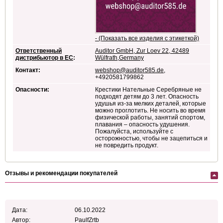
- (Показать все изделия с этикеткой)
Ответственный
Auditor GmbH, Zur Loev 22, 42489
дистрибьютор в ЕС
:
Wülfrath,Germany
Контакт:
webshop@auditor585.de
,
+4920581799862
Опасности:
Крестики Нательные Серебряные не
подходят детям до 3 лет. Опасность
удушья из-за мелких деталей, которые
можно проглотить. Не носить во время
физической работы, занятий спортом,
плавания – опасность удушения.
Пожалуйста, используйте с
осторожностью, чтобы не зацепиться и
не повредить продукт.
Отзывы и рекомендации покупателей
Дата:
06.10.2022
Автор:
PaulfZrtb