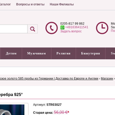
аталог
Вопросы и ответы
Наши Филиалы
0205-817 99 862
Mo
+491636411541
Sa
По
Задать вопрос
Детям
Мужчинам
Религия
Бижутерия
Sw
сское золото 585 пробы из Германии | Доставка по Европе и Англии
›
Магазин
еребра 925°
Артикул:
STR03027
56,00
€
*
Старая цена: