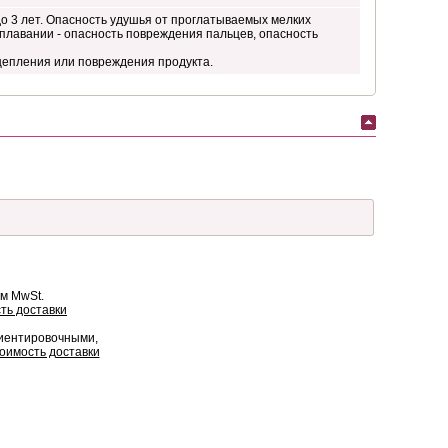
о 3 лет. Опасность удушья от проглатываемых мелких
 плавании - опасность повреждения пальцев, опасность
цепления или повреждения продукта.
ом MwSt.
ть доставки
риентировочными,
оимость доставки