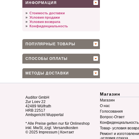
ИНФОРМАЦИЯ
»
Стоимость доставки
»
Условия продажи
»
Условия возврата
»
Конфиденциальность
ПОПУЛЯРНЫЕ ТОВАРЫ
СПОСОБЫ ОПЛАТЫ
МЕТОДЫ ДОСТАВКИ
Магазин
Auditor GmbH
Магазин
Zur Loev 22
О нас
42489 Wülfrath
HRB 22517
Голосования
Amtsgericht Wuppertal
Вопрос-Ответ
Конфиденциальность
* Alle Preise gelten nur für Onlineshop
inkl. MwSt, zzgl. Versandkosten
Товар- условия возвр
© 2025
Impressum
|
Контакт
Ремонт и изготовлен
-условия отказа