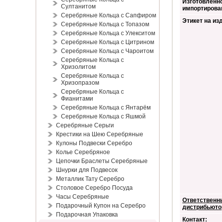
Изготовленно
Султанитом
импортирова
Серебряные Кольца с Сапфиром
Этикет на из
Серебряные Кольца с Топазом
Серебряные Кольца с Улекситом
Серебряные Кольца с Цитрином
Серебряные Кольца с Чароитом
Серебряные Кольца с
Хризолитом
Серебряные Кольца с
Хризопразом
Серебряные Кольца с
Фианитами
Серебряные Кольца с Янтарём
Серебряные Кольца с Яшмой
Серебряные Серьги
Крестики на Шею Серебряные
Кулоны Подвески Серебро
Колье Серебряное
Цепочки Браслеты Серебряные
Шнурки для Подвесок
Металлик Тату Серебро
Столовое Серебро Посуда
Часы Серебряные
Ответственн
Подарочный Купон на Серебро
дистрибьюто
Подарочная Упаковка
Контакт: