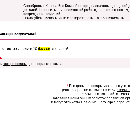
Серебряные Кольца без Камней не предназначены для детей д
деталей. Не носить при физической работе, занятиях спортом,
повреждения изделий.
Пожалуйста, используйте с осторожностью, чтобы избежать за
ендации покупателей
в о товаре и получи 10
баллов
в подарок!
ь
ть
авторизованы
для отправки отзыва!
*
Все цены на товары указаны с учет
Цена товаров не включает в себя
стоимос
Рабочая валюта сайта - евро.
Показания цены в иных валютах являються о
и могут отличаться от обменного курса евро.
ст