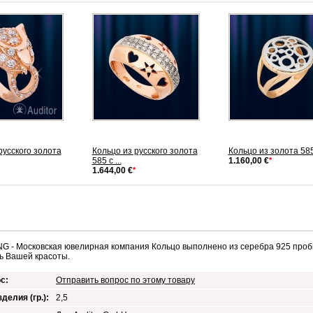
русского золота
Кольцо из русского золота
Кольцо из золота 58
585 с ...
1.160,00 €
*
1.644,00 €
*
 - Московская ювелирная компания Кольцо выполнено из серебра 925 пробы
ь Вашей красоты.
с:
Отправить вопрос по этому товару
делия (гр.):
2,5