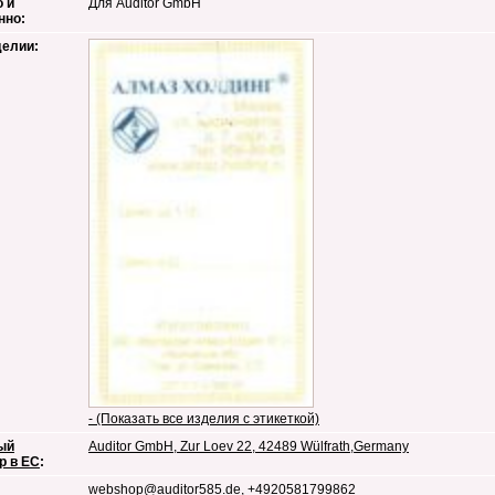
 и
Для Auditor GmbH
нно:
делии:
- (Показать все изделия с этикеткой)
ый
Auditor GmbH, Zur Loev 22, 42489 Wülfrath,Germany
р в ЕС
:
webshop@auditor585.de
, +4920581799862