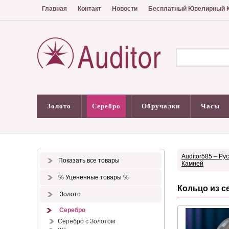
Главная
Контакт
Новости
Бесплатный Ювелирный К
Золото
Серебро
Обручалки
Часы
Auditor585 – Ру
Показать все товары
Камней
% Уцененные товары %
Кольцо из с
Золото
Серебро
Серебро с Золотом