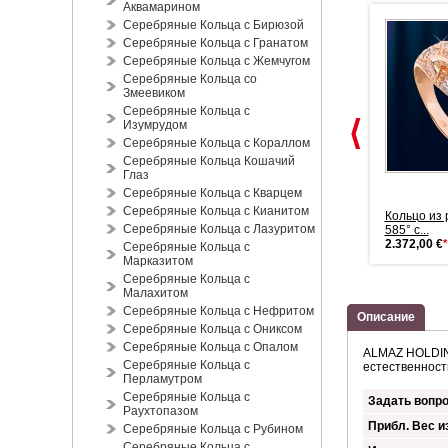
Аквамарином
Серебряные Кольца с Бирюзой
Серебряные Кольца с Гранатом
Серебряные Кольца с Жемчугом
Серебряные Кольца со
Змеевиком
Серебряные Кольца с
Изумрудом
Серебряные Кольца с Кораллом
Серебряные Кольца Кошачий
Глаз
Серебряные Кольца с Кварцем
Серебряные Кольца с Кианитом
Кольцо из русского золота "...
Кольцо из русского золота
Кольцо из 
Серебряные Кольца с Лазуритом
364,00 €
*
585° с...
585° с...
466,00 €
*
2.372,00 €
*
Серебряные Кольца с
Марказитом
Серебряные Кольца с
Малахитом
Серебряные Кольца с Нефритом
Описание
Серебряные Кольца с Ониксом
Серебряные Кольца с Опалом
ALMAZ HOLDING
Серебряные Кольца с
естественност
Перламутром
Серебряные Кольца с
Задать вопро
Раухтопазом
Прибл. Вес из
Серебряные Кольца с Рубином
Серебряные Кольца с