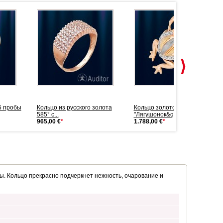
5 пробы
Кольцо из русского золота
Кольцо золотое
585° с...
"Лягушонок&q...
965,00 €
*
1.788,00 €
*
. Кольцо прекрасно подчеркнет нежность, очарование и