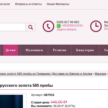
аталог
Вопросы и ответы
Наши Филиалы
0205-817 99 862
Mo
+491636411541
Sa
По
Задать вопрос
Детям
Мужчинам
Религия
Бижутерия
Sw
сское золото 585 пробы из Германии | Доставка по Европе и Англии
›
Магазин
 русского золота 585 пробы
Артикул:
G87916
446,00
€
*
Старая цена:
Вы экономите:
36,00 €
*
(8,07%)