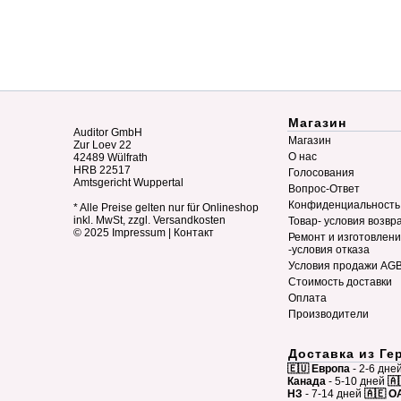
Магазин
Auditor GmbH
Магазин
Zur Loev 22
О нас
42489 Wülfrath
HRB 22517
Голосования
Amtsgericht Wuppertal
Вопрос-Ответ
Конфиденциальность
* Alle Preise gelten nur für Onlineshop
inkl. MwSt, zzgl. Versandkosten
Товар- условия возвр
© 2025
Impressum
|
Контакт
Ремонт и изготовлен
-условия отказа
Условия продажи AG
Стоимость доставки
Оплата
Производители
Доставка из Ге
🇪🇺 Европа
- 2-6 дне
Канада
- 5-10 дней
🇦
НЗ
- 7-14 дней
🇦🇪 О