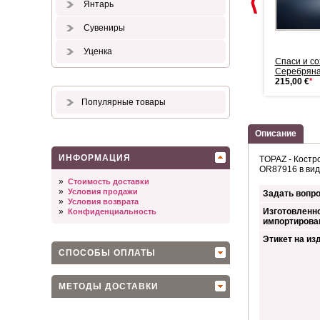
Янтарь
Сувениры
Уценка
Детская серебряная ложка
Детская серебряная ложка
Спаси и с
На Зубок
На Зубок
Серебряна
182,00 €
*
157,00 €
*
215,00 €
*
Популярные товары
Описание
ИНФОРМАЦИЯ
TOPAZ - Костр
OR87916 в вид
»
Стоимость доставки
»
Условия продажи
Задать вопро
»
Условия возврата
»
Изготовленно
Конфиденциальность
импортирова
Этикет на из
СПОСОБЫ ОПЛАТЫ
МЕТОДЫ ДОСТАВКИ