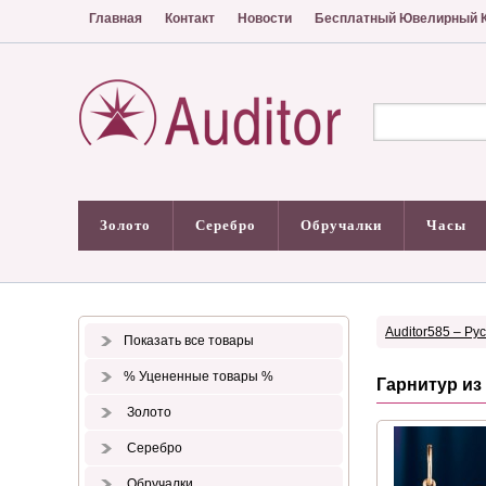
Главная
Контакт
Новости
Бесплатный Ювелирный К
Золото
Серебро
Обручалки
Часы
Auditor585 – Ру
Показать все товары
% Уцененные товары %
Гарнитур из
Золото
Серебро
Обручалки