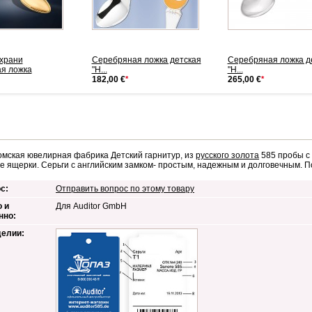
охрани
Серебряная ложка детская
Серебряная ложка д
я ложка
"Н...
"Н...
182,00 €
*
265,00 €
*
омская ювелирная фабрика Детский гарнитур, из
русского золота
585 пробы с 
е ящерки. Серьги с английским замком- простым, надежным и долговечным. П
с:
Отправить вопрос по этому товару
 и
Для Auditor GmbH
нно:
делии: