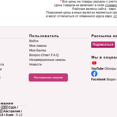
*
Все цены на товары указаны с учет
Цена товаров не включает в себя
стоимос
Рабочая валюта сайта - евро.
Показания цены в иных валютах являються о
и могут отличаться от обменного курса евро.
ст
Пользователь
Рассылка н
Войти
Мои заказы
Мои Баллы
Вопрос-Ответ F.A.Q.
Мы в социа
Незавершенные заказы
ата
Новости
YouTube
Обзоры 
ие
B
Расторжение покупки
Facebook
Видео 
рмании
й
🇺🇸 США /
🇺 Австралия /
АЭ / Азия
- 5-12