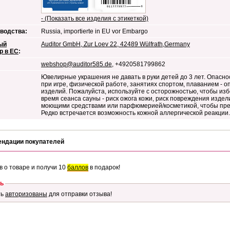
- (Показать все изделия с этикеткой)
водства:
Russia, importierte in EU vor Embargo
ый
Auditor GmbH, Zur Loev 22, 42489 Wülfrath,Germany
р в ЕС
:
webshop@auditor585.de
, +4920581799862
Ювелирные украшения не давать в руки детей до 3 лет. Опасно
при игре, физической работе, занятиях спортом, плаванием - 
изделий. Пожалуйста, используйте с осторожностью, чтобы из
время сеанса сауны - риск ожога кожи, риск повреждения издел
моющими средствами или парфюмерией/косметикой, чтобы пре
Редко встречается возможность кожной аллергической реакции.
ендации покупателей
в о товаре и получи 10
баллов
в подарок!
ь
ть
авторизованы
для отправки отзыва!