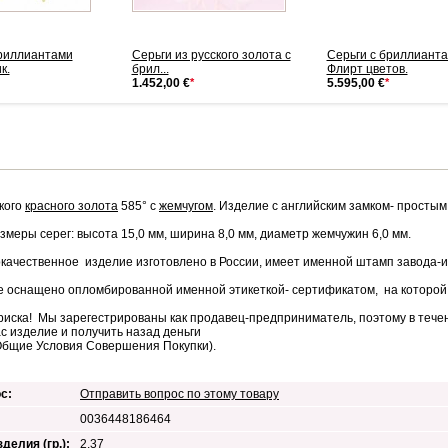
бриллиантами
Серьги из русского золота с
Серьги с бриллиант
к.
брил...
Флирт цветов.
1.452,00 €
*
5.595,00 €
*
ского
красного золота
585° с
жемчугом
. Изделие с английским замком- просты
меры серег: высота 15,0 мм, ширина 8,0 мм, диаметр жемчужин 6,0 мм.
качественное изделие изготовлено в России, имеет именной штамп завода-и
е оснащено опломбированной именной этикеткой- сертификатом, на которой
риска! Мы зарегестрированы как продавец-предприниматель, поэтому в течен
ас изделие и получить назад деньги
Общие Условия Совершения Покупки).
с:
Отправить вопрос по этому товару
0036448186464
делия (гр.):
2,37