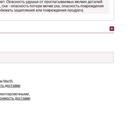
лет. Опасность удушья от проглатываемых мелких деталей.
 сне - опасность потери мочки уха, опасность повреждения
избежать зацепления или повреждения продукта.
ом MwSt.
ть доставки
риентировочными,
оимость доставки