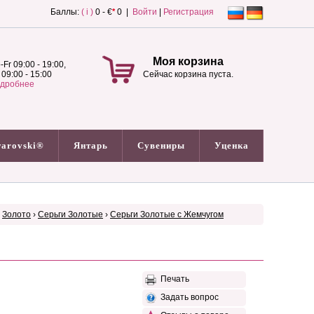
Баллы:
( i )
0 - €
*
0 |
Войти
|
Регистрация
Моя корзина
-Fr 09:00 - 19:00,
 09:00 - 15:00
Сейчас корзина пуста.
дробнее
arovski®
Янтарь
Сувениры
Уценка
›
Золото
›
Серьги Золотые
›
Серьги Золотые с Жемчугом
Печать
Задать вопрос