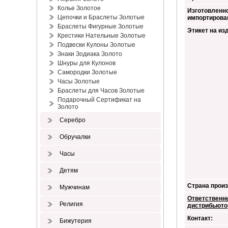
Колье Золотое
Изготовленно
Цепочки и Браслеты Золотые
импортирова
Браслеты Фигурные Золотые
Этикет на из
Крестики Нательные Золотые
Подвески Кулоны Золотые
Знаки Зодиака Золото
Шнуры для Кулонов
Самородки Золотые
Часы Золотые
Браслеты для Часов Золотые
Подарочный Сертификат на
Золото
Серебро
Обручалки
Часы
Детям
Страна произ
Мужчинам
Ответственн
Религия
дистрибьюто
Контакт:
Бижутерия