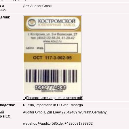
 и
Для Auditor GmbH
нно:
делии:
- (Показать все изделия с этикеткой)
водства:
Russia, importierte in EU vor Embargo
ый
Auditor GmbH, Zur Loev 22, 42489 Wülfrath,Germany
р в ЕС
:
webshop@auditor585.de
, +4920581799862