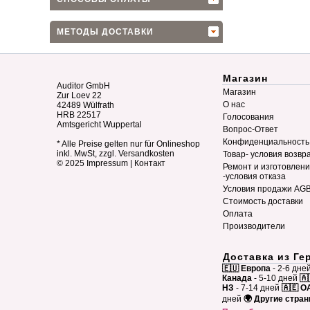
МЕТОДЫ ДОСТАВКИ
Магазин
Auditor GmbH
Магазин
Zur Loev 22
О нас
42489 Wülfrath
HRB 22517
Голосования
Amtsgericht Wuppertal
Вопрос-Ответ
Конфиденциальность
* Alle Preise gelten nur für Onlineshop
inkl. MwSt, zzgl. Versandkosten
Товар- условия возвр
© 2025
Impressum
|
Контакт
Ремонт и изготовлен
-условия отказа
Условия продажи AG
Стоимость доставки
Оплата
Производители
Доставка из Ге
🇪🇺 Европа
- 2-6 дне
Канада
- 5-10 дней
🇦
НЗ
- 7-14 дней
🇦🇪 О
дней
🌍 Другие стра