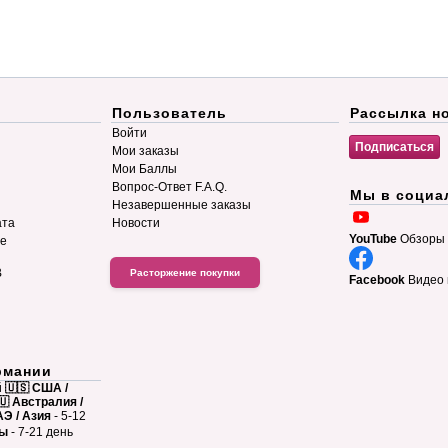
Пользователь
Рассылка н
Войти
Мои заказы
Мои Баллы
Вопрос-Ответ F.A.Q.
Мы в социа
Незавершенные заказы
ата
Новости
YouTube
Обзоры 
ие
B
Расторжение покупки
Facebook
Видео 
рмании
й
🇺🇸 США /
🇺 Австралия /
АЭ / Азия
- 5-12
ны
- 7-21 день