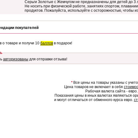
Серьги Золотые с Жемчугом не предназначены для детей до 3 
Не носить при физической работе, занятиях спортом, плавании,
продуктов. Пожалуйста, используйте с осторожностью, чтобы 
ендации покупателей
в о товаре и получи 10
баллов
в подарок!
ь
ть
авторизованы
для отправки отзыва!
*
Все цены на товары указаны с учет
Цена товаров не включает в себя
стоимос
Рабочая валюта сайта - евро.
Показания цены в иных валютах являються о
и могут отличаться от обменного курса евро.
ст