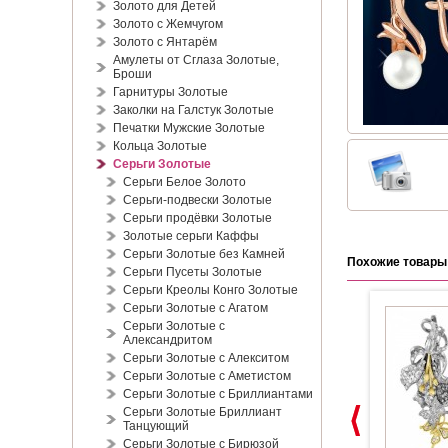
Золото для Детей
Золото с Жемчугом
Золото с Янтарём
Амулеты от Сглаза Золотые,
Броши
Гарнитуры Золотые
Заколки на Галстук Золотые
Печатки Мужские Золотые
Кольца Золотые
Серьги Золотые
Серьги Белое Золото
Серьги-подвески Золотые
Серьги продёвки Золотые
Золотые серьги Каффы
Серьги Золотые без Камней
Похожие товары
Серьги Пусеты Золотые
Серьги Креолы Конго Золотые
Серьги Золотые с Агатом
Серьги Золотые с
Александритом
Серьги Золотые с Алекситом
Серьги Золотые с Аметистом
Серьги Золотые с Бриллиантами
Серьги Золотые Бриллиант
Танцующий
Серьги Золотые с Бирюзой