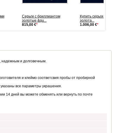
ами
Серьги с бриллиантом
Купить серьги из русского
золотые &qu...
золота...
815,00 €
*
1.006,00 €
*
м, надежным и долговечным.
зготовителя и клеймо соответсвия пробы от пробирной
 указаны все параметры украшения.
ии 14 дней вы можете обменять или вернуть по почте