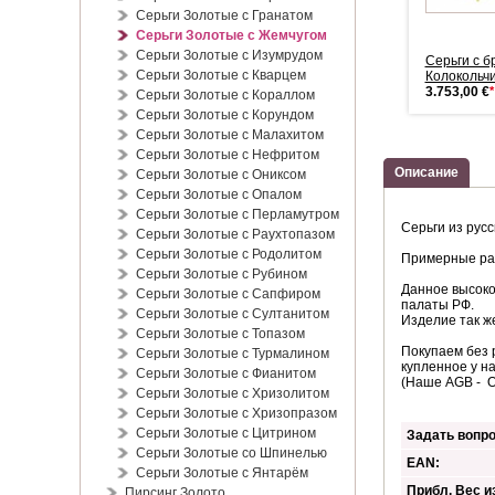
Серьги Золотые с Гранатом
Серьги Золотые с Жемчугом
Серьги Золотые с Изумрудом
Серебряные серьги с
Серьги серебряные Стразы
Серьги с 
Серьги Золотые с Кварцем
золотом Фианит
& Ф...
Колокольчи
66,00 €
*
103,00 €
*
3.753,00 €
*
Серьги Золотые с Кораллом
Серьги Золотые с Корундом
Серьги Золотые с Малахитом
Серьги Золотые с Нефритом
Описание
Серьги Золотые с Ониксом
Серьги Золотые с Опалом
Серьги Золотые с Перламутром
Серьги из рус
Серьги Золотые с Раухтопазом
Серьги Золотые с Родолитом
Примерные раз
Серьги Золотые с Рубином
Данное высоко
Серьги Золотые с Сапфиром
палаты РФ.
Серьги Золотые с Султанитом
Изделие так ж
Серьги Золотые с Топазом
Покупаем без 
Серьги Золотые с Турмалином
купленное у н
Серьги Золотые с Фианитом
(Наше AGB - 
Серьги Золотые с Хризолитом
Серьги Золотые с Хризопразом
Серьги Золотые с Цитрином
Задать вопро
Серьги Золотые со Шпинелью
EAN:
Серьги Золотые с Янтарём
Прибл. Вес из
Пирсинг Золото