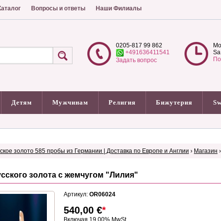
аталог
Вопросы и ответы
Наши Филиалы
0205-817 99 862
Mo
+491636411541
Sa
По
Задать вопрос
Детям
Мужчинам
Религия
Бижутерия
Sw
сское золото 585 пробы из Германии | Доставка по Европе и Англии
›
Магазин
усского золота с жемчугом "Лилия"
Артикул:
OR06024
540,00
€
*
Включая 19.00% MwSt