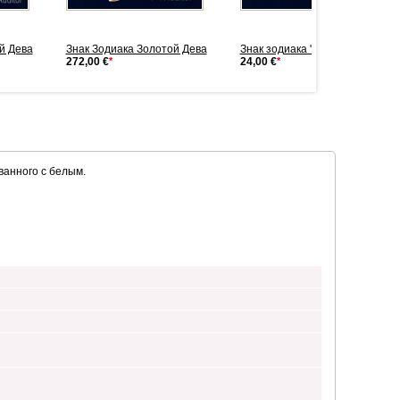
й Дева
Знак Зодиака Золотой Дева
Знак зодиака "Дева" се...
272,00 €
*
24,00 €
*
ванного с белым.