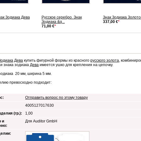
ак Зодиака Дева
Русское серебро. Знак
Знак Зодиака Золото
Зодиака &q...
337,00 €
*
71,00 €
*
Зодиака
Дева
купить фигурной формы из красного
русского золота
, комбиниро
ти знака зодиака
Дева
имеется ушко для крепления на цепочку.
зодиака 20 мм, ширина 5 мм.
елию превосходно подходит:
с:
Отправить вопрос по этому товару
4005127017630
делия (гр.):
1,00
 и
Для Auditor GmbH
нно:
делии: