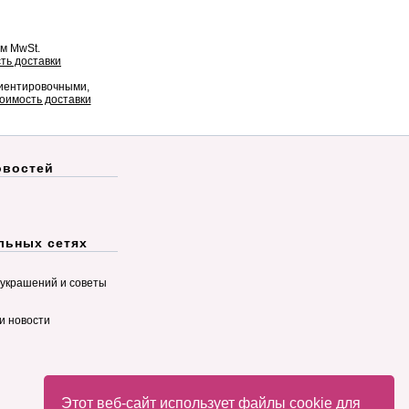
ом MwSt.
ть доставки
риентировочными,
оимость доставки
овостей
льных сетях
украшений и советы
и новости
Этот веб-сайт использует файлы cookie для