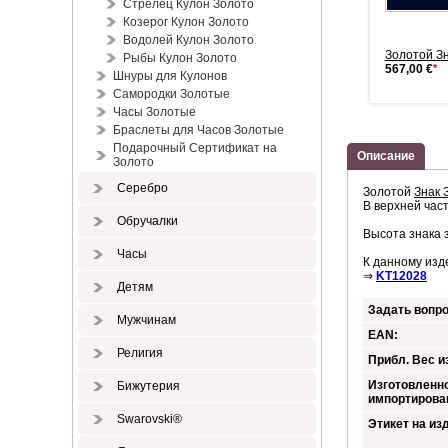
Стрелец Кулон Золото
Козерог Кулон Золото
Водолей Кулон Золото
Дева Знак Зодиака
Дева Знак Зодиака Золото
Золотой Зн
Рыбы Кулон Золото
191,00 €
*
168,00 €
*
567,00 €
*
Шнуры для Кулонов
Самородки Золотые
Часы Золотые
Браслеты для Часов Золотые
Подарочный Сертификат на
Описание
Золото
Серебро
Золотой
Знак 
В верхней час
Обручалки
Высота знака 
Часы
К данному изд
⇒
KT12028
Детям
Задать вопро
Мужчинам
EAN:
Религия
Прибл. Вес из
Изготовленно
Бижутерия
импортирова
Swarovski®
Этикет на из