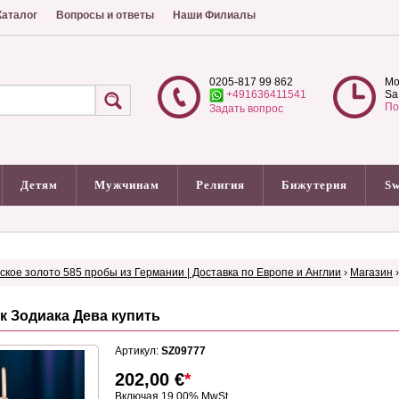
аталог
Вопросы и ответы
Наши Филиалы
0205-817 99 862
Mo
+491636411541
Sa
По
Задать вопрос
Детям
Мужчинам
Религия
Бижутерия
Sw
сское золото 585 пробы из Германии | Доставка по Европе и Англии
›
Магазин
к Зодиака Дева купить
Артикул:
SZ09777
202,00
€
*
Включая 19.00% MwSt