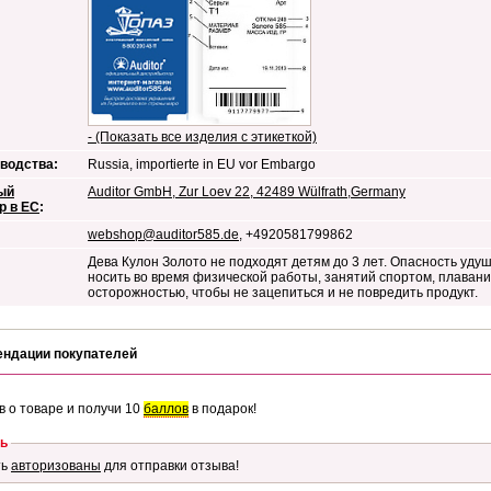
- (Показать все изделия с этикеткой)
водства:
Russia, importierte in EU vor Embargo
ый
Auditor GmbH, Zur Loev 22, 42489 Wülfrath,Germany
р в ЕС
:
webshop@auditor585.de
, +4920581799862
Дева Кулон Золото не подходят детям до 3 лет. Опасность удуш
носить во время физической работы, занятий спортом, плавани
осторожностью, чтобы не зацепиться и не повредить продукт.
ендации покупателей
в о товаре и получи 10
баллов
в подарок!
ь
ть
авторизованы
для отправки отзыва!