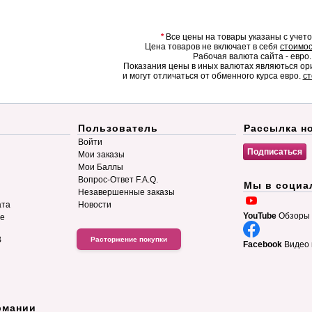
*
Все цены на товары указаны с учет
Цена товаров не включает в себя
стоимос
Рабочая валюта сайта - евро.
Показания цены в иных валютах являються о
и могут отличаться от обменного курса евро.
ст
Пользователь
Рассылка н
Войти
Мои заказы
Мои Баллы
Вопрос-Ответ F.A.Q.
Мы в социа
Незавершенные заказы
ата
Новости
YouTube
Обзоры 
ие
B
Расторжение покупки
Facebook
Видео 
рмании