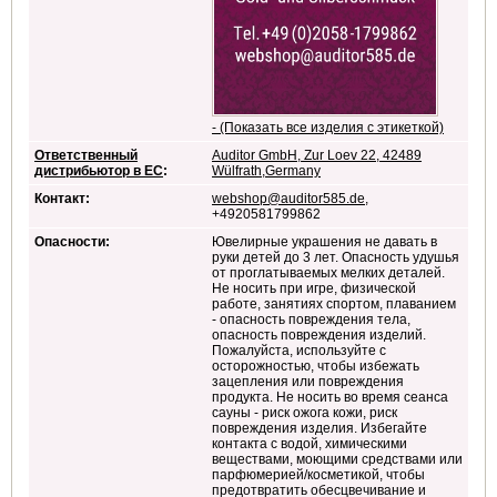
- (Показать все изделия с этикеткой)
Ответственный
Auditor GmbH, Zur Loev 22, 42489
дистрибьютор в ЕС
:
Wülfrath,Germany
Контакт:
webshop@auditor585.de
,
+4920581799862
Опасности:
Ювелирные украшения не давать в
руки детей до 3 лет. Опасность удушья
от проглатываемых мелких деталей.
Не носить при игре, физической
работе, занятиях спортом, плаванием
- опасность повреждения тела,
опасность повреждения изделий.
Пожалуйста, используйте с
осторожностью, чтобы избежать
зацепления или повреждения
продукта. Не носить во время сеанса
сауны - риск ожога кожи, риск
повреждения изделия. Избегайте
контакта с водой, химическими
веществами, моющими средствами или
парфюмерией/косметикой, чтобы
предотвратить обесцвечивание и