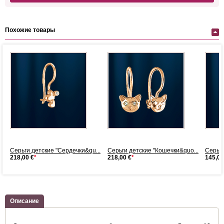
Похожие товары
Серьги детские "Сердечки&qu...
Серьги детские "Кошечки&quo...
Серьги
218,00 €
*
218,00 €
*
145,00
Описание