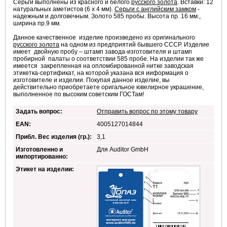
Серьги выполнены из красного и белого
русского золота
. Вставки: 12
натуральных аметистов (6 х 4 мм).
Серьги с английским замком
-
надежным и долговечным. Золото 585 пробы. Высота пр. 16 мм.,
ширина пр.9 мм.
Данное качественное изделие произведено из оригинального
русского золота
на одном из предприятий бывшего СССР. Изделие
имеет двойную пробу – штамп завода-изготовителя и штамп
пробирной палаты о соответствии 585 пробе. На изделии так же
имеется закрепленная на опломбированной нитке заводская
этикетка-сертификат, на которой указана вся ииформация о
изготовителе и изделии. Покупая данное изделие, вы
действительно приобретаете оригальное ювелирное украшение,
выполненное по высоким советским ГОСТам!
Задать вопрос:
Отправить вопрос по этому товару
EAN:
4005127014844
Прибл. Вес изделия (гр.):
3,1
Изготовленно и
Для Auditor GmbH
импортированно:
Этикет на изделии: