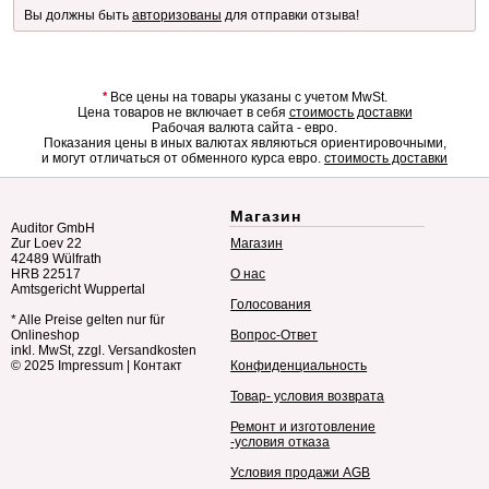
Вы должны быть
авторизованы
для отправки отзыва!
*
Все цены на товары указаны с учетом MwSt.
Цена товаров не включает в себя
стоимость доставки
Рабочая валюта сайта - евро.
Показания цены в иных валютах являються ориентировочными,
и могут отличаться от обменного курса евро.
стоимость доставки
Магазин
Auditor GmbH
Zur Loev 22
Магазин
42489 Wülfrath
HRB 22517
О нас
Amtsgericht Wuppertal
Голосования
* Alle Preise gelten nur für
Onlineshop
Вопрос-Ответ
inkl. MwSt, zzgl. Versandkosten
© 2025
Impressum
|
Контакт
Конфиденциальность
Товар- условия возврата
Ремонт и изготовление
-условия отказа
Условия продажи AGB