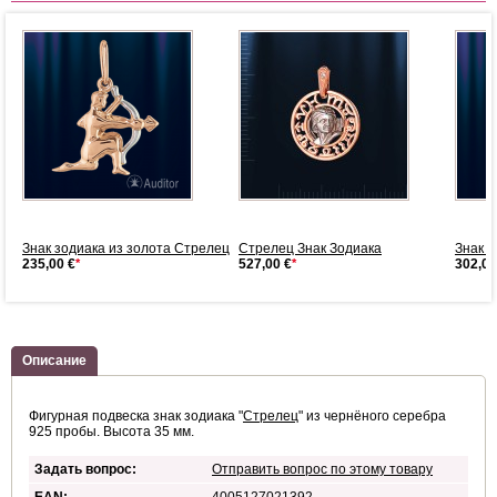
25
Знак зодиака из золота Стрелец
Стрелец Знак Зодиака
Знак з
235,00 €
*
527,00 €
*
302,00
Описание
Фигурная подвеска знак зодиака "
Стрелец
" из чернёного серебра
925 пробы. Высота 35 мм.
Задать вопрос:
Отправить вопрос по этому товару