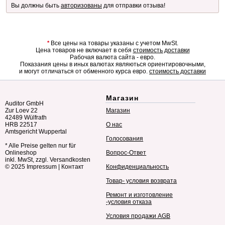
Вы должны быть
авторизованы
для отправки отзыва!
*
Все цены на товары указаны с учетом MwSt.
Цена товаров не включает в себя
стоимость доставки
Рабочая валюта сайта - евро.
Показания цены в иных валютах являються ориентировочными,
и могут отличаться от обменного курса евро.
стоимость доставки
Магазин
Auditor GmbH
Zur Loev 22
Магазин
42489 Wülfrath
HRB 22517
О нас
Amtsgericht Wuppertal
Голосования
* Alle Preise gelten nur für
Onlineshop
Вопрос-Ответ
inkl. MwSt, zzgl. Versandkosten
© 2025
Impressum
|
Контакт
Конфиденциальность
Товар- условия возврата
Ремонт и изготовление
-условия отказа
Условия продажи AGB