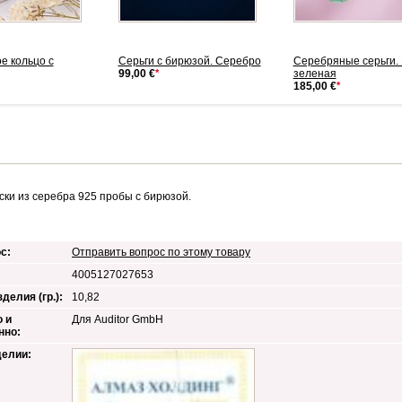
е кольцо с
Серьги с бирюзой. Серебро
Серебряные серьги.
99,00 €
*
зеленая
185,00 €
*
ески из серебра 925 пробы с бирюзой.
с:
Отправить вопрос по этому товару
4005127027653
делия (гр.):
10,82
 и
Для Auditor GmbH
нно:
делии: