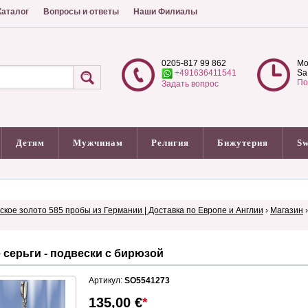
аталог
Вопросы и ответы
Наши Филиалы
0205-817 99 862
Mo
+491636411541
Sa
По
Задать вопрос
Детям
Мужчинам
Религия
Бижутерия
Sw
сское золото 585 пробы из Германии | Доставка по Европе и Англии
›
Магазин
серьги - подвески с бирюзой
Артикул:
SO5541273
135,00
€
*