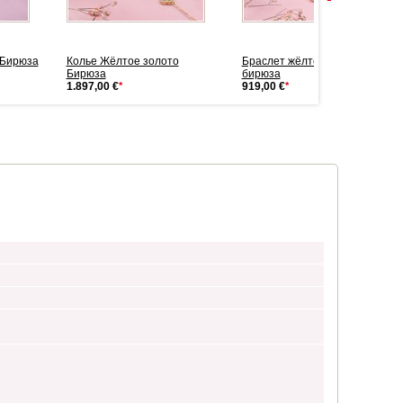
 Бирюза
Колье Жёлтое золото
Браслет жёлтое золото
Бирюза
бирюза
1.897,00 €
*
919,00 €
*