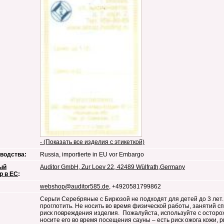
- (Показать все изделия с этикеткой)
водства:
Russia, importierte in EU vor Embargo
ый
Auditor GmbH, Zur Loev 22, 42489 Wülfrath,Germany
р в ЕС
:
webshop@auditor585.de
, +4920581799862
Серьги Серебряные с Бирюзой не подходят для детей до 3 лет.
проглотить. Не носить во время физической работы, занятий сп
риск повреждения изделия. Пожалуйста, используйте с осторож
носите его во время посещения сауны – есть риск ожога кожи, р