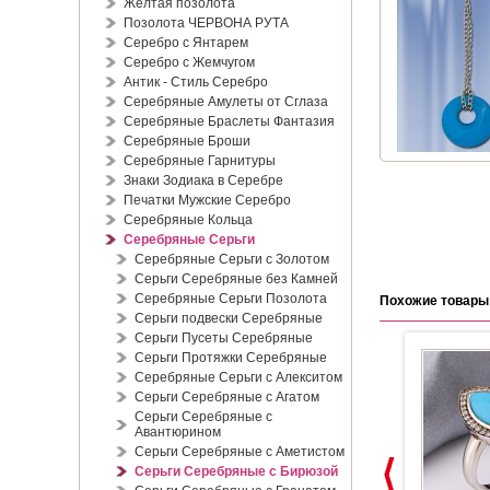
Жёлтая позолота
Позолота ЧЕРВОНА РУТА
Серебро с Янтарем
Серебро с Жемчугом
Антик - Стиль Серебро
Серебряные Амулеты от Сглаза
Серебряные Браслеты Фантазия
Серебряные Броши
Серебряные Гарнитуры
Знаки Зодиака в Серебре
Печатки Мужские Серебро
Серебряные Кольца
Серебряные Серьги
Серебряные Серьги с Золотом
Серьги Серебряные без Камней
Серебряные Серьги Позолота
Похожие товары
Серьги подвески Серебряные
Серьги Пусеты Серебряные
Серьги Протяжки Серебряные
Серебряные Серьги с Алекситом
Серьги Серебряные с Агатом
Серьги Серебряные с
Авантюрином
Серьги Серебряные с Аметистом
Серьги Серебряные с Бирюзой