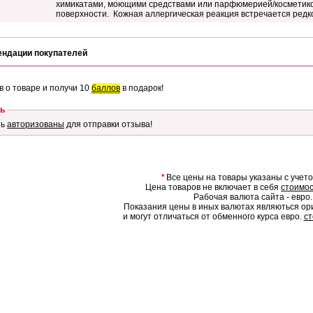
химикатами, моющими средствами или парфюмерией/косметико
поверхности. Кожная аллергическая реакция встречается редк
ендации покупателей
в о товаре и получи 10
баллов
в подарок!
ь
ть
авторизованы
для отправки отзыва!
*
Все цены на товары указаны с учет
Цена товаров не включает в себя
стоимос
Рабочая валюта сайта - евро.
Показания цены в иных валютах являються о
и могут отличаться от обменного курса евро.
ст