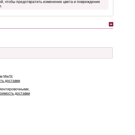
й, чтобы предотвратить изменение цвета и повреждение
о.
ом MwSt.
ть доставки
риентировочными,
оимость доставки