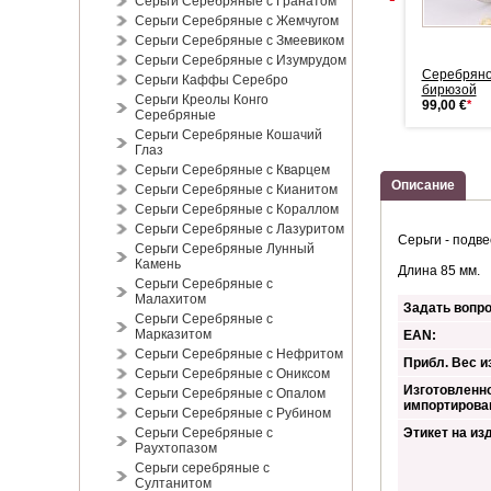
Серьги Серебряные с Гранатом
Серьги Серебряные с Жемчугом
Серьги Серебряные с Змеевиком
Серьги Серебряные с Изумрудом
Кулон с бирюзой. Серебро
Подвеска серебряная с
Серебряно
Серьги Каффы Серебро
236,00 €
*
бирюзой.
бирюзой
Серьги Креолы Конго
230,00 €
*
99,00 €
*
Серебряные
Серьги Серебряные Кошачий
Глаз
Серьги Серебряные с Кварцем
Описание
Серьги Серебряные с Кианитом
Серьги Серебряные с Кораллом
Серьги Серебряные с Лазуритом
Серьги - подв
Серьги Серебряные Лунный
Камень
Длина 85 мм.
Серьги Серебряные с
Малахитом
Задать вопро
Серьги Серебряные с
Марказитом
EAN:
Серьги Серебряные с Нефритом
Прибл. Вес из
Серьги Серебряные с Ониксом
Изготовленно
Серьги Серебряные с Опалом
импортирова
Серьги Серебряные с Рубином
Серьги Серебряные с
Этикет на из
Раухтопазом
Серьги серебряные с
Султанитом