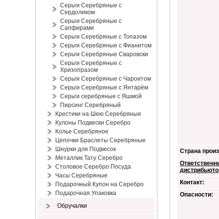
Серьги Серебряные с
Сердоликом
Серьги Серебряные с
Сапфирами
Серьги Серебряные с Топазом
Серьги Серебряные с Фианитом
Серьги Серебряные Сваровски
Серьги Серебряные с
Хризопразом
Серьги Серебряные с Чароитом
Серьги Серебряные с Янтарём
Серьги серебряные с Яшмой
Пирсинг Серебряный
Крестики на Шею Серебряные
Кулоны Подвески Серебро
Колье Серебряное
Цепочки Браслеты Серебряные
Шнурки для Подвесок
Страна произ
Металлик Тату Серебро
Ответственн
Столовое Серебро Посуда
дистрибьюто
Часы Серебряные
Контакт:
Подарочный Купон на Серебро
Подарочная Упаковка
Опасности:
Обручалки