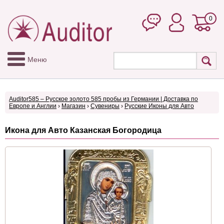
0
Меню
Auditor585 – Русское золото 585 пробы из Германии | Доставка по
Европе и Англии
›
Магазин
›
Сувениры
›
Русские Иконы для Авто
Икона для Авто Казанская Богородица