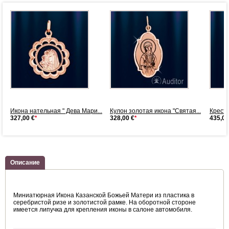
.
Икона нательная " Дева Мари...
Кулон золотая икона "Святая...
Крести
327,00 €
*
328,00 €
*
435,00
Описание
Миниатюрная Икона Казанской Божьей Матери из пластика в
серебристой ризе и золотистой рамке. На оборотной стороне
имеется липучка для крепления иконы в салоне автомобиля.