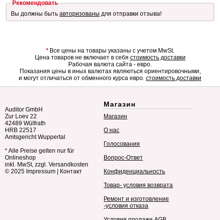
Рекомендовать
Вы должны быть
авторизованы
для отправки отзыва!
*
Все цены на товары указаны с учетом MwSt.
Цена товаров не включает в себя
стоимость доставки
Рабочая валюта сайта - евро.
Показания цены в иных валютах являються ориентировочными,
и могут отличаться от обменного курса евро.
стоимость доставки
Магазин
Auditor GmbH
Zur Loev 22
Магазин
42489 Wülfrath
HRB 22517
О нас
Amtsgericht Wuppertal
Голосования
* Alle Preise gelten nur für
Onlineshop
Вопрос-Ответ
inkl. MwSt, zzgl. Versandkosten
© 2025
Impressum
|
Контакт
Конфиденциальность
Товар- условия возврата
Ремонт и изготовление
-условия отказа
Условия продажи AGB