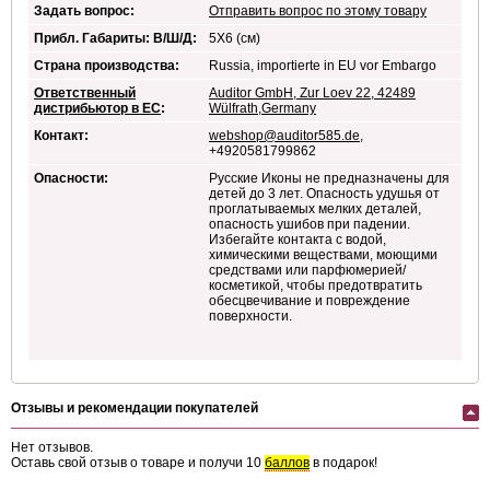
Задать вопрос:
Отправить вопрос по этому товару
Прибл. Габариты: В/Ш/Д:
5X6 (см)
Страна производства:
Russia, importierte in EU vor Embargo
Ответственный
Auditor GmbH, Zur Loev 22, 42489
дистрибьютор в ЕС
:
Wülfrath,Germany
Контакт:
webshop@auditor585.de
,
+4920581799862
Опасности:
Русские Иконы
не предназначены для
детей до 3 лет. Опасность удушья от
проглатываемых мелких деталей,
опасность ушибов при падении.
Избегайте контакта с водой,
химическими веществами, моющими
средствами или парфюмерией/
косметикой, чтобы предотвратить
обесцвечивание и повреждение
поверхности.
Отзывы и рекомендации покупателей
Нет отзывов.
Оставь свой отзыв о товаре и получи 10
баллов
в подарок!