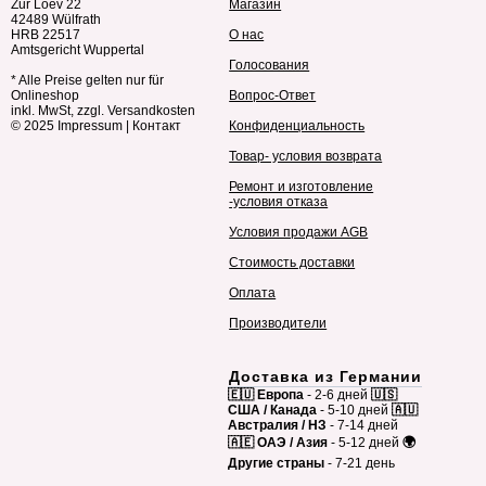
Zur Loev 22
Магазин
42489 Wülfrath
HRB 22517
О нас
Amtsgericht Wuppertal
Голосования
* Alle Preise gelten nur für
Onlineshop
Вопрос-Ответ
inkl. MwSt, zzgl. Versandkosten
© 2025
Impressum
|
Контакт
Конфиденциальность
Товар- условия возврата
Ремонт и изготовление
-условия отказа
Условия продажи AGB
Стоимость доставки
Оплата
Производители
Доставка из Германии
🇪🇺 Европа
- 2-6 дней
🇺🇸
США / Канада
- 5-10 дней
🇦🇺
Австралия / НЗ
- 7-14 дней
🇦🇪 ОАЭ / Азия
- 5-12 дней
🌍
Другие страны
- 7-21 день