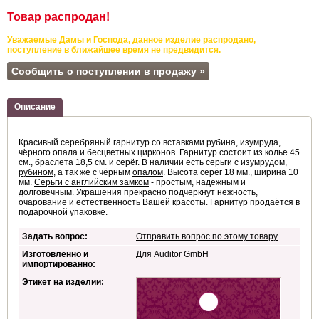
Товар распродан!
Уважаемые Дамы и Господа, данное изделие распродано,
поступление в ближайшее время не предвидится.
Сообщить о поступлении в продажу »
Описание
Красивый серебряный гарнитур со вставками рубина, изумруда,
чёрного опала и бесцветных цирконов. Гарнитур состоит из колье 45
см., браслета 18,5 см. и серёг. В наличии есть серьги с изумрудом,
рубином
, а так же с чёрным
опалом
. Высота серёг 18 мм., ширина 10
мм.
Серьги с английским замком
- простым, надежным и
долговечным. Украшения прекрасно подчеркнут нежность,
очарование и естественность Вашей красоты. Гарнитур продаётся в
подарочной упаковке.
Задать вопрос:
Отправить вопрос по этому товару
Изготовленно и
Для Auditor GmbH
импортированно:
Этикет на изделии: