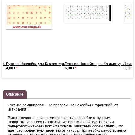
 Кл...
Русские Наклейки для Клавиатуры
Русские Наклейки для Клавиатуры
Немецк
4,00 €
*
6,00 €
*
6,00 €
*
Описание
Русские ламинированные прозрачные наклейки с гарантией от
истирания!
Высококачественные ламинированные наклейки с русским
шрифтом, для всех типов компьютерных клавиатур. Верхняя
поверхность наклеек покрыта тонким защитным слоем плёнки, что
даёт стопроцентную гарантию от износа. При необходимости, легко
удаляются с поверхностиклавиатуры, не оставляя следов.