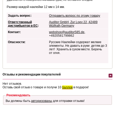
Размер каждой наклейки 12 мм х 14 мм.
Задать вопрос:
Отправить вопрос по этому товару
Ответственный
Auditor GmbH, Zur Loev 22, 42489
дистрибьютор в ЕС
:
Wülfrath,Germany
Контакт:
webshop@auditor585.de
,
+4920581799862
Опасности:
Русские Наклейки содержат мелкие
элементы. Не давать в руки детям до 3
лет! Хранить в сухом месте. Беречь
от
огня.
Отзывы и рекомендации покупателей
Нет отзывов.
Оставь свой отзыв о товаре и получи 10
баллов
в подарок!
Рекомендовать
Вы должны быть
авторизованы
для отправки отзыва!