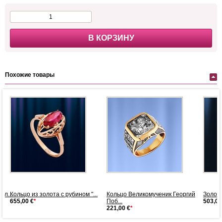
В КОРЗИНУ
Похожие товары
ил...
Кольцо из золота с рубином "...
Кольцо Великомученик Георгий
Золот
655,00 €
*
Поб...
503,00
221,00 €
*