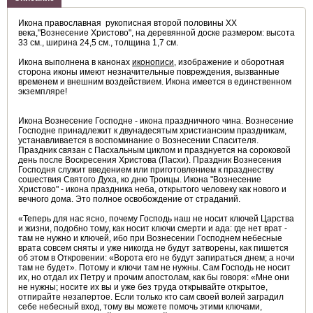
Икона православная рукописная второй половины XX
века,"Вознесение Христово", на деревянной доске размером: высота
33 cм., ширина 24,5 cм., толщина 1,7 см.
Икона выполнена в канонах
иконописи
, изображение и оборотная
сторона иконы имеют незначительные повреждения, вызванные
временем и внешним воздействием. Икона имеется в единственном
экземпляре!
Икона Вознесение Господне - икона праздничного чина. Вознесение
Господне принадлежит к двунадесятым христианским праздникам,
устанавливается в воспоминание о Вознесении Спасителя.
Праздник связан с Пасхальным циклом и празднуется на сороковой
день после Воскресения Христова (Пасхи). Праздник Вознесения
Господня служит введением или приготовлением к празднеству
сошествия Святого Духа, ко дню Троицы. Икона "Вознесение
Христово" - икона праздника неба, открытого человеку как нового и
вечного дома. Это полное освобождение от страданий.
«Теперь для нас ясно, почему Господь наш не носит ключей Царства
и жизни, подобно тому, как носит ключи смерти и ада: где нет врат -
там не нужно и ключей, ибо при Вознесении Господнем небесные
врата совсем сняты и уже никогда не будут затворены, как пишется
об этом в Откровении: «Ворота его не будут запираться днем; а ночи
там не будет». Потому и ключи там не нужны. Сам Господь не носит
их, но отдал их Петру и прочим апостолам, как бы говоря: «Мне они
не нужны; носите их вы и уже без труда открывайте открытое,
отпирайте незапертое. Если только кто сам своей волей заградил
себе небесный вход, тому вы можете помочь этими ключами,