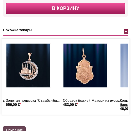
В КОРЗИНУ
Похожие товары
ерь
Золотая подвеска "Стамбул&q...
Образок Божией Матери из русског...
Кольц
656,00 €
*
483,00 €
*
бирюз
46,00 
Описание