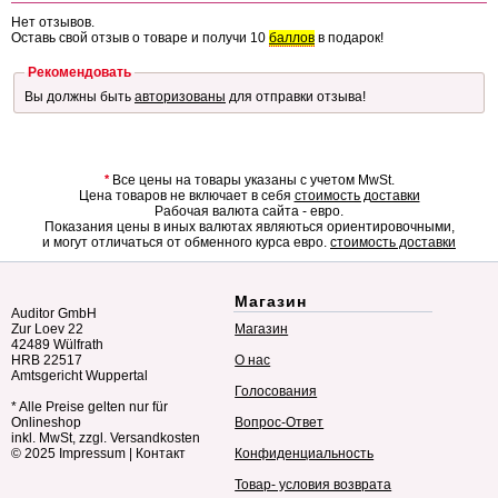
Нет отзывов.
Оставь свой отзыв о товаре и получи 10
баллов
в подарок!
Рекомендовать
Вы должны быть
авторизованы
для отправки отзыва!
*
Все цены на товары указаны с учетом MwSt.
Цена товаров не включает в себя
стоимость доставки
Рабочая валюта сайта - евро.
Показания цены в иных валютах являються ориентировочными,
и могут отличаться от обменного курса евро.
стоимость доставки
Магазин
Auditor GmbH
Zur Loev 22
Магазин
42489 Wülfrath
HRB 22517
О нас
Amtsgericht Wuppertal
Голосования
* Alle Preise gelten nur für
Onlineshop
Вопрос-Ответ
inkl. MwSt, zzgl. Versandkosten
© 2025
Impressum
|
Контакт
Конфиденциальность
Товар- условия возврата