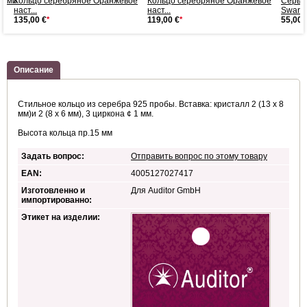
лами
Кольцо серебряное Оранжевое
Кольцо серебряное Оранжевое
Серьг
наст...
наст...
Swar...
135,00 €
*
119,00 €
*
55,00 
Описание
Стильное кольцо из серебра 925 пробы. Вставка: кристалл 2 (13 х 8
мм)и 2 (8 х 6 мм), 3 циркона ¢ 1 мм.
Высота кольца пр.15 мм
Задать вопрос:
Отправить вопрос по этому товару
EAN:
4005127027417
Изготовленно и
Для Auditor GmbH
импортированно:
Этикет на изделии: