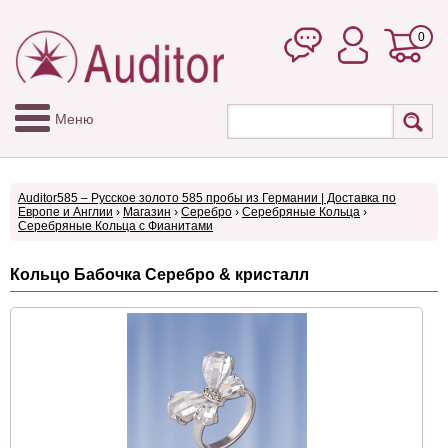
0
Меню
Auditor585 – Русское золото 585 пробы из Германии | Доставка по
Европе и Англии
›
Магазин
›
Серебро
›
Серебряные Кольца
›
Серебряные Кольца с Фианитами
Кольцо Бабочка Серебро & кристалл