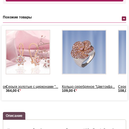
Похожие товары
ркон
Серьги золотые с цирконами "...
Кольцо серебряное "Цветок&q...
Сереб
364,00 €
*
109,00 €
*
108,00
Описание