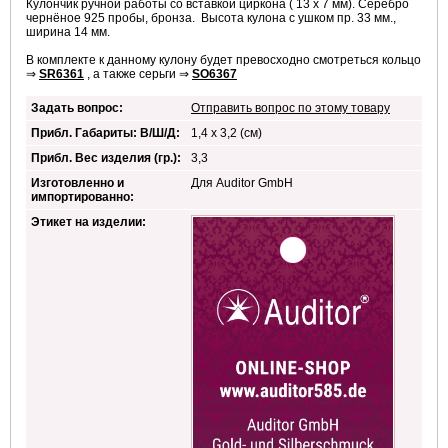
Кулончик ручной работы со вставкой циркона ( 13 х 7 мм). Серебро
чернёное 925 пробы, бронза. Высота кулона с ушком пр. 33 мм.,
ширина 14 мм.
В комплекте к данному кулону будет превосходно смотреться кольцо
⇒
SR6361
, а также серьги ⇒
SO6367
Задать вопрос:
Отправить вопрос по этому товару
Прибл. Габариты: В/Ш/Д:
1,4 x 3,2 (см)
Прибл. Вес изделия (гр.):
3,3
Изготовленно и
Для Auditor GmbH
импортированно:
Этикет на изделии: