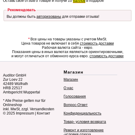
Оставь свой отзыв о товаре и получи 10
баллов
в подарок!
Рекомендовать
Вы должны быть
авторизованы
для отправки отзыва!
*
Все цены на товары указаны с учетом MwSt.
Цена товаров не включает в себя
стоимость доставки
Рабочая валюта сайта - евро.
Показания цены в иных валютах являються ориентировочными,
и могут отличаться от обменного курса евро.
стоимость доставки
Магазин
Auditor GmbH
Zur Loev 22
Магазин
42489 Wülfrath
HRB 22517
О нас
Amtsgericht Wuppertal
Голосования
* Alle Preise gelten nur für
Onlineshop
Вопрос-Ответ
inkl. MwSt, zzgl. Versandkosten
© 2025
Impressum
|
Контакт
Конфиденциальность
Товар- условия возврата
Ремонт и изготовление
-условия отказа