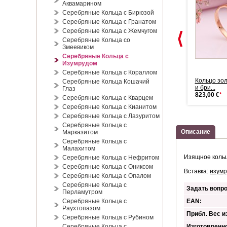
Аквамарином
Серебряные Кольца с Бирюзой
Серебряные Кольца с Гранатом
Серебряные Кольца с Жемчугом
Серебряные Кольца со
Змеевиком
Серебряные Кольца с
Изумрудом
Серебряные Кольца с Кораллом
Золотое кольцо с
Золотое кольцо с
Кольцо зол
Серебряные Кольца Кошачий
изумрудами
изумрудами
и бри...
Глаз
823,00 €
*
1.173,00 €
*
823,00 €
*
Серебряные Кольца с Кварцем
Серебряные Кольца с Кианитом
Серебряные Кольца с Лазуритом
Серебряные Кольца с
Описание
Марказитом
Серебряные Кольца с
Малахитом
Изящное кольц
Серебряные Кольца с Нефритом
Серебряные Кольца с Ониксом
Вставка:
изумр
Серебряные Кольца с Опалом
Серебряные Кольца с
Задать вопро
Перламутром
Серебряные Кольца с
EAN:
Раухтопазом
Прибл. Вес из
Серебряные Кольца с Рубином
Серебряные Кольца с
Изготовленно