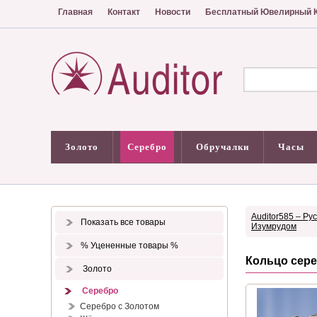
Главная
Контакт
Новости
Бесплатный Ювелирный К
Золото
Серебро
Обручалки
Часы
Auditor585 – Ру
Показать все товары
Изумрудом
% Уцененные товары %
Кольцо сере
Золото
Серебро
Серебро с Золотом