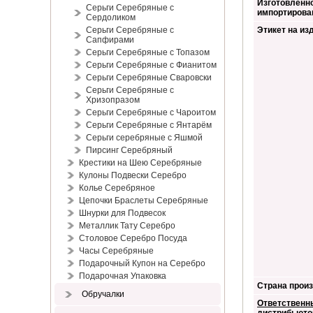
Изготовленно
Серьги Серебряные с
импортирова
Сердоликом
Серьги Серебряные с
Этикет на из
Сапфирами
Серьги Серебряные с Топазом
Серьги Серебряные с Фианитом
Серьги Серебряные Сваровски
Серьги Серебряные с
Хризопразом
Серьги Серебряные с Чароитом
Серьги Серебряные с Янтарём
Серьги серебряные с Яшмой
Пирсинг Серебряный
Крестики на Шею Серебряные
Кулоны Подвески Серебро
Колье Серебряное
Цепочки Браслеты Серебряные
Шнурки для Подвесок
Металлик Тату Серебро
Столовое Серебро Посуда
Часы Серебряные
Подарочный Купон на Серебро
Подарочная Упаковка
Страна произ
Обручалки
Ответственн