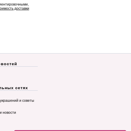
риентировочными,
оимость доставки
овостей
льных сетях
украшений и советы
и новости