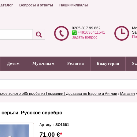
аталог
Вопросы и ответы
Наши Филиалы
0205-817 99 862
Mo
+491636411541
Sa
По
Задать вопрос
Детям
Мужчинам
Религия
Бижутерия
Sw
сское золото 585 пробы из Германии | Доставка по Европе и Англии
›
Магазин
серьги. Русское серебро
Артикул:
SO1661
71,00
€
*