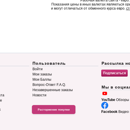
Рабочая валюта сайта - евро.
Показания цены в иных валютах являються о
и могут отличаться от обменного курса евро.
ст
Пользователь
Рассылка н
Войти
Мои заказы
Мои Баллы
Вопрос-Ответ F.A.Q.
Мы в социа
Незавершенные заказы
ата
Новости
YouTube
Обзоры 
ие
B
Расторжение покупки
Facebook
Видео 