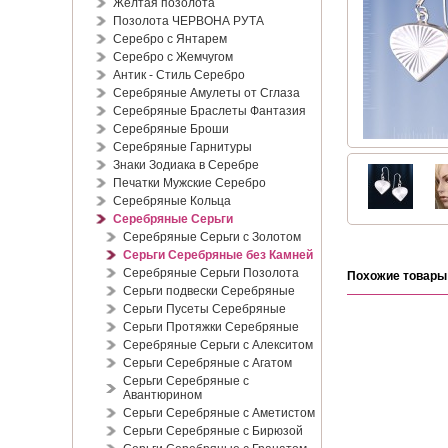
Жёлтая позолота
Позолота ЧЕРВОНА РУТА
Серебро с Янтарем
Серебро с Жемчугом
Антик - Стиль Серебро
Серебряные Амулеты от Сглаза
Серебряные Браслеты Фантазия
Серебряные Броши
Серебряные Гарнитуры
Знаки Зодиака в Серебре
Печатки Мужские Серебро
Серебряные Кольца
Серебряные Серьги
Серебряные Серьги с Золотом
Серьги Серебряные без Камней
Серебряные Серьги Позолота
Похожие товары
Серьги подвески Серебряные
Серьги Пусеты Серебряные
Серьги Протяжки Серебряные
Серебряные Серьги с Алекситом
Серьги Серебряные с Агатом
Серьги Серебряные с
Авантюрином
Серьги Серебряные с Аметистом
Серьги Серебряные с Бирюзой