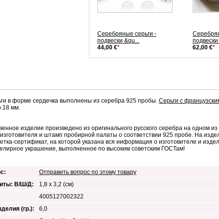
Серебряные серьги -
Серебряные серьги -
Серебрян
подвески &qu...
подвески &qu...
подвески 
62,00 €
*
44,00 €
*
62,00 €
*
ги в форме сердечка выполнены из серебра 925 пробы.
Серьги с французски
.18 мм.
венное изделие произведено из оригинального русского серебра на одном и
изготовителя и штамп пробирной палаты о соответствии 925 пробе. На изде
кетка-сертификат, на которой указана вся ииформация о изготовителе и изд
елирное украшение, выполненное по высоким советским ГОСТам!
с:
Отправить вопрос по этому товару
иты: В/Ш/Д:
1,8 x 3,2 (см)
4005127002322
делия (гр.):
6,0