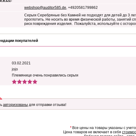
р в ЕС
:
webshop@auditor585.de
, +4920581799862
Серьги Серебряные без Камней не подходят для детей до 3 лет
проглотить. Не носить во время физической работы, занятий сп
риск повреждения изделия. Пожалуйста, используйте с осторож
ендации покупателей
03.02.2021
jojo
Племянице очень понравились серьги
ь
ть
авторизованы
для отправки отзыва!
*
Все цены на товары указаны с учет
Цена товаров не включает в себя
стоимос