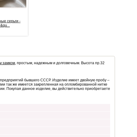
ые серьги -
Серебряные серьги -
Серебряные серьги
&qu...
подвески &qu...
подвески &qu...
44,00 €
*
62,00 €
*
м замком
, простым, надежным и долговечным. Высота пр.32
з предприятий бывшего СССР. Изделие имеет двойную пробу –
лии так же имеется закрепленная на опломбированной нитке
елии. Покупая данное изделие, вы действительно приобретаете