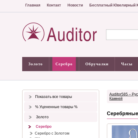
Главная
Контакт
Новости
Бесплатный Ювелирный К
Золото
Серебро
Обручалки
Часы
Auditor585 – Ру
Показать все товары
Камней
% Уцененные товары %
Серебряные 
Золото
Серебро
Серебро с Золотом