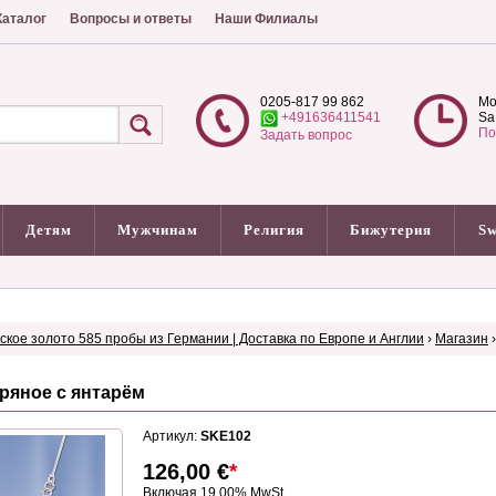
аталог
Вопросы и ответы
Наши Филиалы
0205-817 99 862
Mo
+491636411541
Sa
По
Задать вопрос
Детям
Мужчинам
Религия
Бижутерия
Sw
сское золото 585 пробы из Германии | Доставка по Европе и Англии
›
Магазин
ряное с янтарём
Артикул:
SKE102
126,00
€
*
Включая 19.00% MwSt