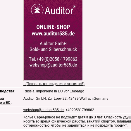
- (Показать все изделия с этикеткой)
водства:
Russia, importierte in EU vor Embargo
ый
Auditor GmbH, Zur Loev 22, 42489 Wülfrath,Germany
р в ЕС
:
webshop@auditor585.de
, +4920581799862
Колье Серебряное не подходит детям до 3 лет. Опасность удуш
носить во время физической работы, занятий спортом, плавани
осторожностью, чтобы не зацепиться и не повредить продукт.