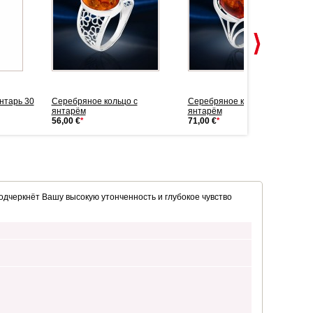
нтарь 30
Серебряное кольцо с
Серебряное кольцо с
янтарём
янтарём
56,00 €
*
71,00 €
*
одчеркнёт Вашу высокую утонченность и глубокое чувство