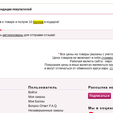
ендации покупателей
в о товаре и получи 10
баллов
в подарок!
ь
ть
авторизованы
для отправки отзыва!
*
Все цены на товары указаны с учет
Цена товаров не включает в себя
стоимос
Рабочая валюта сайта - евро.
Показания цены в иных валютах являються о
и могут отличаться от обменного курса евро.
ст
Пользователь
Рассылка н
Войти
Мои заказы
Мои Баллы
Вопрос-Ответ F.A.Q.
Мы в социа
Незавершенные заказы