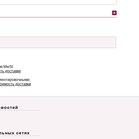
ом MwSt.
ть доставки
риентировочными,
оимость доставки
овостей
льных сетях