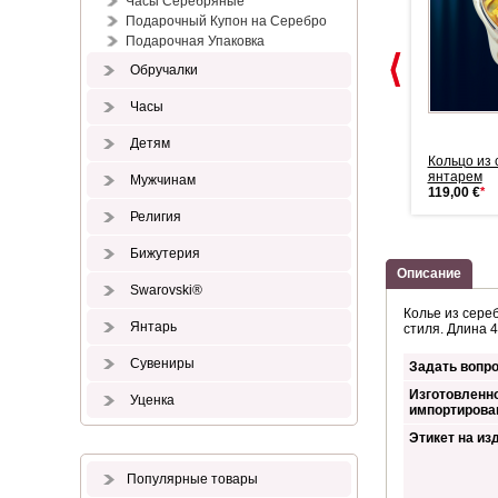
Часы Серебряные
Подарочный Купон на Серебро
Подарочная Упаковка
Обручалки
Часы
Детям
Позолоченные кольца с
Кольцо из позолоченного
Кольцо из 
янтарём
серебра ...
янтарем
Мужчинам
75,00 €
*
50,00 €
*
119,00 €
*
Религия
Бижутерия
Описание
Swarovski®
Колье из сере
Янтарь
стиля. Длина 4
Сувениры
Задать вопро
Изготовленно
Уценка
импортирова
Этикет на из
Популярные товары