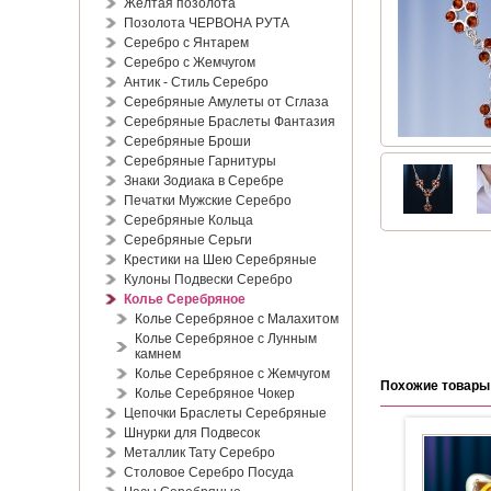
Жёлтая позолота
Позолота ЧЕРВОНА РУТА
Серебро с Янтарем
Серебро с Жемчугом
Антик - Стиль Серебро
Серебряные Амулеты от Сглаза
Серебряные Браслеты Фантазия
Серебряные Броши
Серебряные Гарнитуры
Знаки Зодиака в Серебре
Печатки Мужские Серебро
Серебряные Кольца
Серебряные Серьги
Крестики на Шею Серебряные
Кулоны Подвески Серебро
Колье Серебряное
Колье Серебряное с Малахитом
Колье Серебряное с Лунным
камнем
Колье Серебряное с Жемчугом
Похожие товары
Колье Серебряное Чокер
Цепочки Браслеты Серебряные
Шнурки для Подвесок
Металлик Тату Серебро
Столовое Серебро Посуда