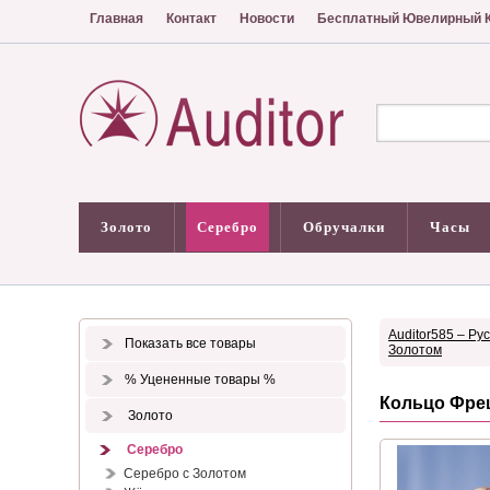
Главная
Контакт
Новости
Бесплатный Ювелирный К
Золото
Серебро
Обручалки
Часы
Auditor585 – Ру
Показать все товары
Золотом
% Уцененные товары %
Кольцо Фреш
Золото
Серебро
Серебро с Золотом