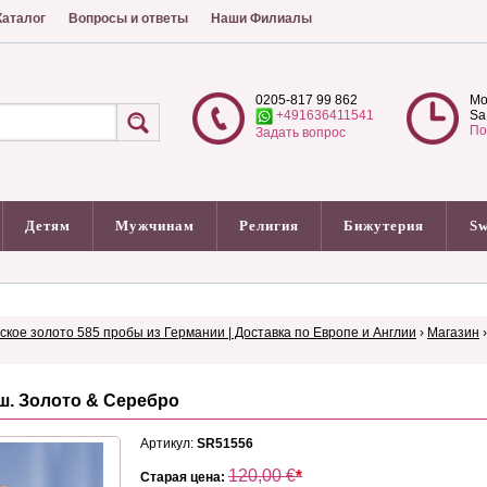
аталог
Вопросы и ответы
Наши Филиалы
0205-817 99 862
Mo
+491636411541
Sa
По
Задать вопрос
Детям
Мужчинам
Религия
Бижутерия
Sw
сское золото 585 пробы из Германии | Доставка по Европе и Англии
›
Магазин
. Золото & Серебро
Артикул:
SR51556
120,00
€
*
Старая цена: