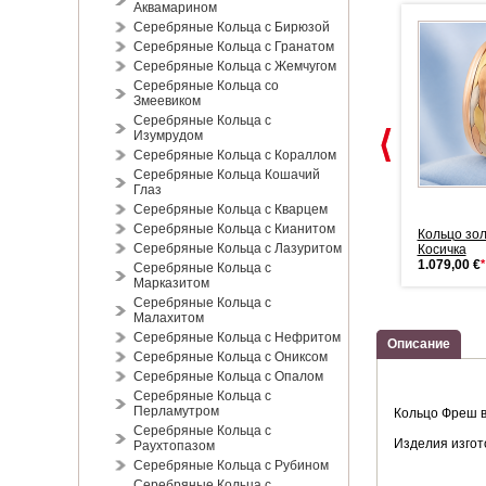
Аквамарином
Серебряные Кольца с Бирюзой
Серебряные Кольца с Гранатом
Серебряные Кольца с Жемчугом
Серебряные Кольца со
Змеевиком
Серебряные Кольца с
Изумрудом
Серебряные Кольца с Кораллом
Серебряные Кольца Кошачий
Глаз
Серебряные Кольца с Кварцем
Серебряные Кольца с Кианитом
Кольцо обручальное золотое
Кольцо обручальное золотое
Кольцо зо
Серебряные Кольца с Лазуритом
...
"...
Косичка
615,00 €
*
575,00 €
*
1.079,00 €
*
Серебряные Кольца с
Марказитом
Серебряные Кольца с
Малахитом
Серебряные Кольца с Нефритом
Описание
Серебряные Кольца с Ониксом
Серебряные Кольца с Опалом
Серебряные Кольца с
Перламутром
Кольцо Фреш в
Серебряные Кольца с
Изделия изгот
Раухтопазом
Серебряные Кольца с Рубином
Серебряные Кольца с