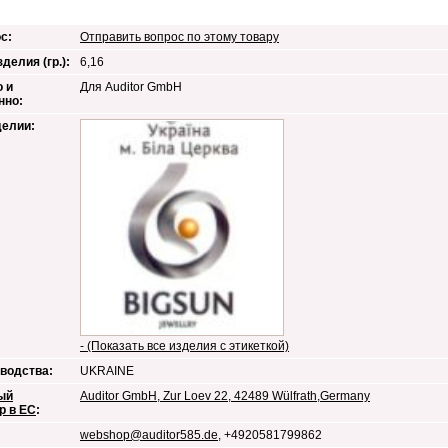
с:
Отправить вопрос по этому товару
делия (гр.):
6,16
 и
Для Auditor GmbH
нно:
делии:
- (Показать все изделия с этикеткой)
водства:
UKRAINE
ый
Auditor GmbH, Zur Loev 22, 42489 Wülfrath,Germany
р в ЕС
:
webshop@auditor585.de
, +4920581799862