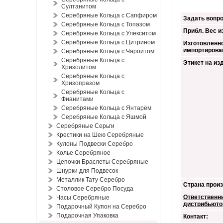
Султанитом
Серебряные Кольца с Сапфиром
Задать вопро
Серебряные Кольца с Топазом
Прибл. Вес из
Серебряные Кольца с Улекситом
Серебряные Кольца с Цитрином
Изготовленно
импортирова
Серебряные Кольца с Чароитом
Серебряные Кольца с
Этикет на из
Хризолитом
Серебряные Кольца с
Хризопразом
Серебряные Кольца с
Фианитами
Серебряные Кольца с Янтарём
Серебряные Кольца с Яшмой
Серебряные Серьги
Крестики на Шею Серебряные
Кулоны Подвески Серебро
Колье Серебряное
Цепочки Браслеты Серебряные
Шнурки для Подвесок
Металлик Тату Серебро
Страна произ
Столовое Серебро Посуда
Ответственн
Часы Серебряные
дистрибьюто
Подарочный Купон на Серебро
Подарочная Упаковка
Контакт: