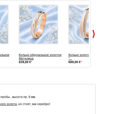
альное
Кольцо обручальное золотое
Кольцо золотое обручальное
Метелица
"...
839,00 €
*
689,00 €
*
пробы., высота пр. 9 мм.
ного золота
, но стоят, как серебро!