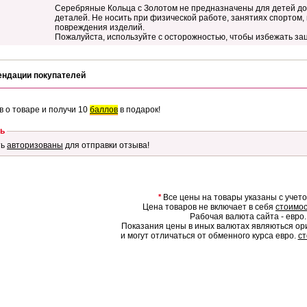
Серебряные Кольца с Золотом не предназначены для детей до 
деталей. Не носить при физической работе, занятиях спортом,
повреждения изделий.
Пожалуйста, используйте с осторожностью, чтобы избежать за
ендации покупателей
в о товаре и получи 10
баллов
в подарок!
ь
ть
авторизованы
для отправки отзыва!
*
Все цены на товары указаны с учет
Цена товаров не включает в себя
стоимос
Рабочая валюта сайта - евро.
Показания цены в иных валютах являються о
и могут отличаться от обменного курса евро.
ст