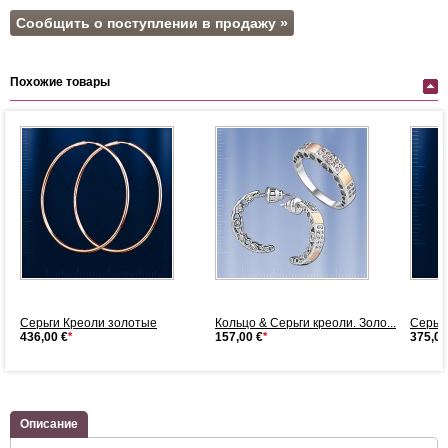
Сообщить о поступлении в продажу »
Похожие товары
Серьги Креоли золотые
Кольцо & Серьги креоли. Золо...
Серьг
436,00 €
*
157,00 €
*
375,00
Описание