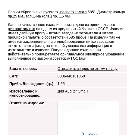
Серьги «Креоли» из русского
красного золота
585°. Диаметр кольца
пр.25 мм., толщина колец пр. 1,5 мм.
Данное качественное изделие произведено из оригинального
русского золота
на одном из предприятий бывшего СССР. Изделие
имеет двойную пробу – штамп завода-изготовителя и штамп
пробирной палаты о соответствии 585 пробе. На изделии так же
имеется закрепленная на опломбированной нитке заводская
этикетка-сертификат, на которой указана вся информация о
изготовителе и изделии. Покупая данное изделие, вы
действительно приобретаете оригинальное ювелирное украшение,
выполненное по высоким советским ГОСТам!
Задать вопрос:
Отправить вопрос по этому товару
EAN:
0036448181360
Прибл. Вес изделия (гр.):
1,55
Изготовленно и
Для Auditor GmbH
импортированно:
Этикет на изделии: