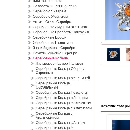
Жёлтая позолота
Позолота ЧЕРВОНА РУТА
Серебро с Янтарем
Серебро с Жемчугом
Антик - Стиль Серебро
Серебряные Амулеты от Сглаза
Серебряные Браслеты Фантазия
Серебряные Броши
Серебряные Гарнитуры
Знаки Зодиака в Серебре
Печатки Мужские Серебро
Серебряные Кольца
Пальцемер Размер Пальцев
Серебряные Кольца Обереги
Охранные
Серебряные Кольца без Камней
Серебряные Кольца
Обручальные
Серебряные Кольца Позолота
Серебряные Кольца с Золотом
Серебряные Кольца с Алекситом
Похожие товары
Серебряные Кольца с Аметистом
Серебряные Кольца с
Авантюрином
Серебряные Кольца с Агатом
Серебряные Кольца с