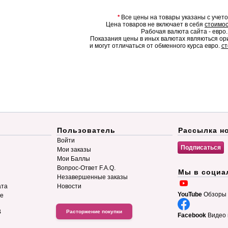
*
Все цены на товары указаны с учет
Цена товаров не включает в себя
стоимос
Рабочая валюта сайта - евро.
Показания цены в иных валютах являються о
и могут отличаться от обменного курса евро.
ст
Пользователь
Рассылка н
Войти
Мои заказы
Мои Баллы
Вопрос-Ответ F.A.Q.
Мы в социа
Незавершенные заказы
ата
Новости
YouTube
Обзоры 
ие
B
Расторжение покупки
Facebook
Видео 