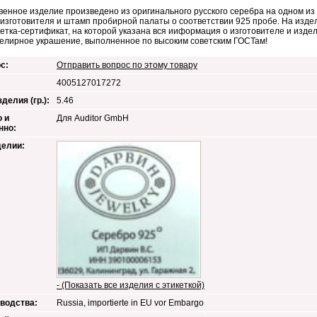
венное изделие произведено из оригинального русского серебра на одном и
изготовителя и штамп пробирной палаты о соответствии 925 пробе. На изде
кетка-сертификат, на которой указана вся ииформация о изготовителе и изд
елирное украшение, выполненное по высоким советским ГОСТам!
с:
Отправить вопрос по этому товару
4005127017272
делия (гр.):
5.46
 и
Для Auditor GmbH
нно:
делии:
- (Показать все изделия с этикеткой)
водства:
Russia, importierte in EU vor Embargo