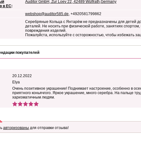
ый
Auditor GmbH, Zur Loev 22, 42489 Wülfrath,Germany
р в ЕС
:
webshop@auditor585.de
, +4920581799862
Серебряные Кольца с Янтарём не предназначены для детей до
деталей. Не носить при физической работе, занятиях спортом,
повреждения изделий.
Пожалуйста, используйте с осторожностью, чтобы избежать за
ендации покупателей
20.12.2022
Elya
Очень позитивное украшение! Поднимает настроение, особенно в осен
приятного коньячгого. Яркое украшение, много серебра. На пальце тру
харизматичным людям.
ь
ть
авторизованы
для отправки отзыва!