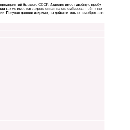
з предприятий бывшего СССР. Изделие имеет двойную пробу –
лии так же имеется закрепленная на опломбированной нитке
елии. Покупая данное изделие, вы действительно приобретаете