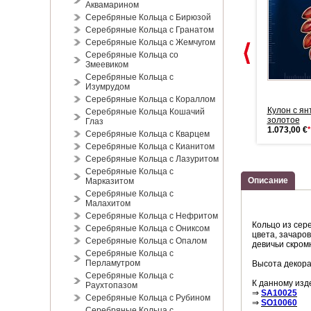
Аквамарином
Серебряные Кольца с Бирюзой
Серебряные Кольца с Гранатом
Серебряные Кольца с Жемчугом
Серебряные Кольца со
Змеевиком
Серебряные Кольца с
Изумрудом
Серебряные Кольца с Кораллом
Серьги - подвески золотые с
Серьги - подвески золотые с
Кулон с ян
Серебряные Кольца Кошачий
янтарём
янтарём
золотое
Глаз
886,00 €
*
1.642,00 €
*
1.073,00 €
*
Серебряные Кольца с Кварцем
Серебряные Кольца с Кианитом
Серебряные Кольца с Лазуритом
Серебряные Кольца с
Описание
Марказитом
Серебряные Кольца с
Малахитом
Серебряные Кольца с Нефритом
Кольцо из сер
Серебряные Кольца с Ониксом
цвета, зачаров
Серебряные Кольца с Опалом
девичьи скром
Серебряные Кольца с
Перламутром
Высота декора
Серебряные Кольца с
К данному изд
Раухтопазом
⇒
SA10025
Серебряные Кольца с Рубином
⇒
SO10060
Серебряные Кольца с