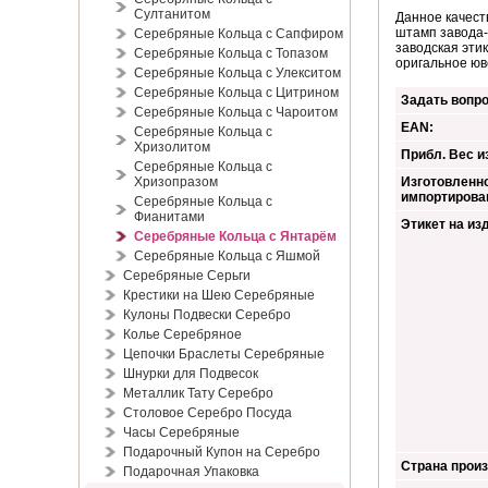
Султанитом
Данное качест
штамп завода-
Серебряные Кольца с Сапфиром
заводская эти
Серебряные Кольца с Топазом
оригальное юв
Серебряные Кольца с Улекситом
Серебряные Кольца с Цитрином
Задать вопро
Серебряные Кольца с Чароитом
EAN:
Серебряные Кольца с
Хризолитом
Прибл. Вес из
Серебряные Кольца с
Хризопразом
Изготовленно
импортирова
Серебряные Кольца с
Фианитами
Этикет на из
Серебряные Кольца с Янтарём
Серебряные Кольца с Яшмой
Серебряные Серьги
Крестики на Шею Серебряные
Кулоны Подвески Серебро
Колье Серебряное
Цепочки Браслеты Серебряные
Шнурки для Подвесок
Металлик Тату Серебро
Столовое Серебро Посуда
Часы Серебряные
Подарочный Купон на Серебро
Страна произ
Подарочная Упаковка