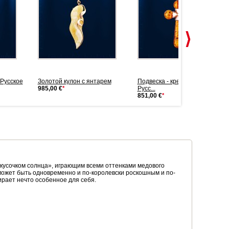
 Русское
Золотой кулон с янтарем
Подвеска - крест с янтарем.
985,00 €
*
Русс...
851,00 €
*
«кусочком солнца», играющим всеми оттенками медового
ожет быть одновременно и по-королевски роскошным и по-
рает нечто особенное для себя.