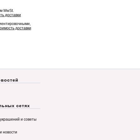
ом MwSt.
ть доставки
риентировочными,
оимость доставки
овостей
льных сетях
украшений и советы
и новости