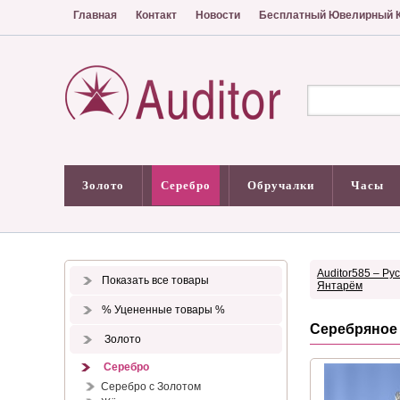
Главная
Контакт
Новости
Бесплатный Ювелирный К
Золото
Серебро
Обручалки
Часы
Auditor585 – Ру
Показать все товары
Янтарём
% Уцененные товары %
Серебряное
Золото
Серебро
Серебро с Золотом