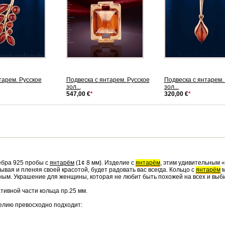
тарем. Русское
Подвеска с янтарем. Русское
Подвеска с янтарем.
зол...
зол...
547,00 €
*
320,00 €
*
ебра 925 пробы с
янтарём
(1¢ 8 мм).
Изделие с
янтарём
, этим удивительным 
ывая и пленяя своей красотой, будет радовать вас всегда. Кольцо с
янтарём
м
ным. Украшение для женщины, которая не любит быть похожей на всех и выби
тивной части кольца пр.25 мм.
елию превосходно подходит: