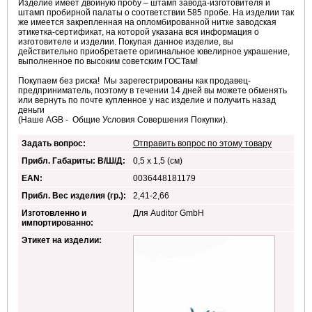
Изделие имеет двойную пробу – штамп завода-изготовителя и
штамп пробирной палаты о соответствии 585 пробе. На изделии так
же имеется закрепленная на опломбированной нитке заводская
этикетка-сертификат, на которой указана вся информация о
изготовителе и изделии. Покупая данное изделие, вы
действительно приобретаете оригинальное ювелирное украшение,
выполненное по высоким советским ГОСТам!
Покупаем без риска! Мы зарегестрированы как продавец-
предприниматель, поэтому в течении 14 дней вы можете обменять
или вернуть по почте купленное у нас изделие и получить назад
деньги
(Наше AGB - Общие Условия Совершения Покупки).
Задать вопрос:
Отправить вопрос по этому товару
Прибл. Габариты: В/Ш/Д:
0,5 x 1,5 (см)
EAN:
0036448181179
Прибл. Вес изделия (гр.):
2,41-2,66
Изготовленно и
Для Auditor GmbH
импортированно:
Этикет на изделии: