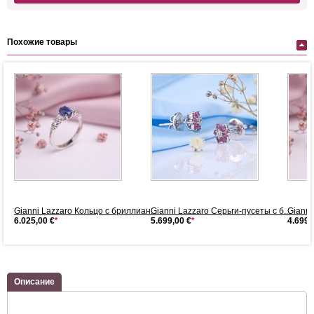
Похожие товары
Gianni Lazzaro Кольцо с бриллиан...
Gianni Lazzaro Cерьги-пусеты с б...
Gianni
6.025,00 €
*
5.699,00 €
*
4.699,
Описание