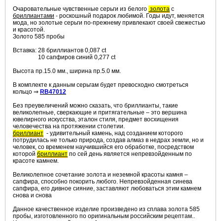
Очаровательные чувственные серьги
из белого
золота
с
бриллиантами
- роскошный подарок любимой. Годы идут, меняется
мода, но золотые серьги по-прежнему привлекают своей свежестью
и красотой.
Золото 585 пробы
Вставка: 28 бриллиантов
0,087
ct
10 сапфиров синий
0,277 ct
Высота пр.15.0 мм., ширина пр.5.0 мм.
В комплекте к данным серьгам будет превосходно смотреться
кольцо ⇒
RB47012
Без преувеличений можно сказать, что бриллианты, такие
великолепные, сверкающие и притягательные – это вершина
ювелирного искусства, эталон стиля, предмет восхищения
человечества на протяжении столетии.
бриллиант
- удивительный камень, над созданием которого
потрудилась не только природа, создав алмаз в недрах земли, но и
человек, со временем научившийся его обработке, посредством
которой
бриллиант
по сей день является непревзойденным по
красоте камнем.
Великолепное сочетание золота и неземной красоты камня –
сапфира, способно покорить любого. Непревзойденная синева
сапфира, его дивное сияние, заставляют любоваться этим камнем
снова и снова
Данное качественное изделие произведено из сплава золота 585
пробы, изготовленного по оригинальным российским рецептам..