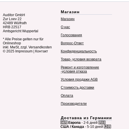
Магазин
Auditor GmbH
Zur Loev 22
Магазин
42489 Wülfrath
HRB 22517
О нас
Amtsgericht Wuppertal
Голосования
* Alle Preise gelten nur für
Onlineshop
Вопрос-Ответ
inkl. MwSt, zzgl. Versandkosten
© 2025
Impressum
|
Контакт
Конфиденциальность
Товар- условия возврата
Ремонт и изготовление
-условия отказа
Условия продажи AGB
Стоимость доставки
Оплата
Производители
Доставка из Германии
🇪🇺 Европа
- 2-6 дней
🇺🇸
США / Канада
- 5-10 дней
🇦🇺