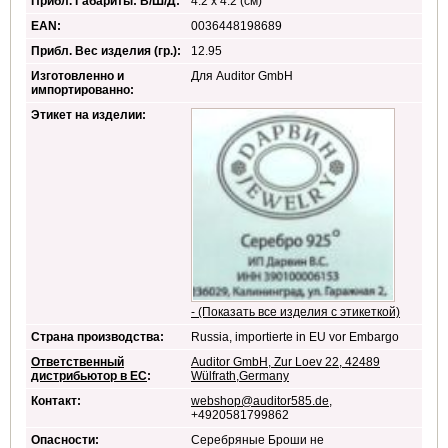
Прибл. Габариты: В/Ш/Д:
4.2 x 4.2 (см)
EAN:
0036448198689
Прибл. Вес изделия (гр.):
12.95
Изготовленно и
Для Auditor GmbH
импортированно:
Этикет на изделии:
- (Показать все изделия с этикеткой)
Страна производства:
Russia, importierte in EU vor Embargo
Ответственный
Auditor GmbH, Zur Loev 22, 42489
дистрибьютор в ЕС
:
Wülfrath,Germany
Контакт:
webshop@auditor585.de
,
+4920581799862
Опасности:
Серебряные Броши не