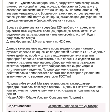
Брошка – удивительное украшение, вокруг которого всегда было
множество историй и предрассудков. Изысканная брошка – это
своеобразная визитная карточка женщины, напоминание о ней,
элемент узнаваемости. Брошки считаются нераспространенным
типом украшений, поэтому женщина, выбирающая для украшения
одежды интересную брошь, обречена на успех.
Брошь в форме цветка из серебра 925 пробы с
янтарем
, этим
удивительным «кусочком солнца», играющим всеми оттенками
медового цвета, зачаровывая и пленяя своей красотой, будут
радовать вас всегда.
Длина броши пр.42.0 мм, ширина пр.42.0 мм.
Данное качественное изделие произведено из оригинального
русского серебра на одном из предприятий бывшего СССР. Изделие
имеет двойную пробу – штамп завода-изготовителя и штамп
пробирной палаты о соответствии 925 пробе. На изделии так же
имеется закрепленная на опломбированной нитке заводская
этикетка-сертификат, на которой указана вся ииформация о
изготовителе и изделии. Покупая данное изделие, вы
действительно приобретаете оригальное ювелирное украшение,
выполненное по высоким советским ГОСТам!
Покупаем без риска! Мы зарегестрированы как продавец-
предприниматель, поэтому в течении 14 дней вы можете обменять
или вернуть по почте купленное у нас изделие и получить назад
деньги
(Наше AGB - Общие Условия Совершения Покупки)
).
Задать вопрос:
Отправить вопрос по этому товару