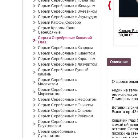
Серьги Серебряные с Гранатом
Серьги Серебряные с Жемчугом
Серьги Серебряные с Змеевиком
Серьги Серебряные с Изумрудом
Серьги Каффы Серебро
Серьги Креолы Конго
Серебряное кольцо
Серебряное кольцо. Улексит
Кольцо Бен
Серебряные
"Русалка&...
88,00 €
*
39,00 €
*
Серьги Серебряные Кошачий
135,00 €
*
Глаз
Серьги Серебряные с Кварцем
Серьги Серебряные с Кианитом
Серьги Серебряные с Кораллом
Описание
Серьги Серебряные с Лазуритом
Серьги Серебряные Лунный
Камень
Серьги Серебряные с
Очаровательны
Малахитом
Серьги Серебряные с
Родий не темн
Марказитом
его использую
Примерные ра
Серьги Серебряные с Нефритом
Серьги Серебряные с Ониксом
Вставки: 2 син
Серьги Серебряные с Опалом
Высота пр. 43.
Серьги Серебряные с Рубином
Кошачий глаз 
Серьги Серебряные с
самый обыкнов
Раухтопазом
оттенок. Сего
Серьги серебряные с
похожи на сте
Султанитом
которого, как 