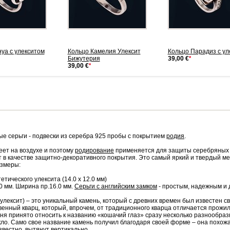
уа с улекситом
Кольцо Камелия Улексит
Кольцо Парадиз с ул
Бижутерия
39,00 €
*
39,00 €
*
е серьги - подвески из серебра 925 пробы с покрытием
родия
.
еет на воздухе и поэтому
родирование
применяется для защиты серебряных и
т в качестве защитно-декоративного покрытия. Это самый яркий и твердый ме
змеры:
тетического улексита (14.0 х 12.0 мм)
0 мм. Ширина пр.16.0 мм.
Серьги с английским замком
- простым, надежным и 
(улексит) – это уникальный камень, который с древних времен был известен с
енный кварц, который, впрочем, от традиционного кварца отличается прож
дня принято относить к названию «кошачий глаз» сразу несколько разнообраз
кло. Само свое название камень получил благодаря своей форме – она похожа
известно, вытянут вертикально.