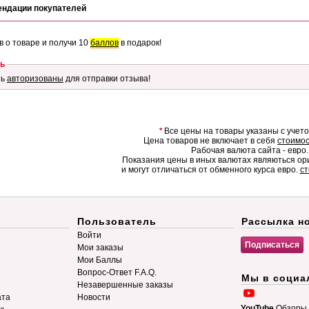
ендации покупателей
в о товаре и получи 10
баллов
в подарок!
ь
ть
авторизованы
для отправки отзыва!
*
Все цены на товары указаны с учет
Цена товаров не включает в себя
стоимос
Рабочая валюта сайта - евро.
Показания цены в иных валютах являються о
и могут отличаться от обменного курса евро.
ст
Пользователь
Рассылка н
Войти
Мои заказы
Мои Баллы
Вопрос-Ответ F.A.Q.
Мы в социа
Незавершенные заказы
ата
Новости
YouTube
Обзоры 