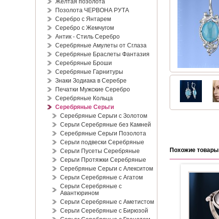
Жёлтая позолота
Позолота ЧЕРВОНА РУТА
Серебро с Янтарем
Серебро с Жемчугом
Антик - Стиль Серебро
Серебряные Амулеты от Сглаза
Серебряные Браслеты Фантазия
Серебряные Броши
Серебряные Гарнитуры
Знаки Зодиака в Серебре
Печатки Мужские Серебро
Серебряные Кольца
Серебряные Серьги
Серебряные Серьги с Золотом
Серьги Серебряные без Камней
Серебряные Серьги Позолота
Серьги подвески Серебряные
Похожие товары
Серьги Пусеты Серебряные
Серьги Протяжки Серебряные
Серебряные Серьги с Алекситом
Серьги Серебряные с Агатом
Серьги Серебряные с
Авантюрином
Серьги Серебряные с Аметистом
Серьги Серебряные с Бирюзой