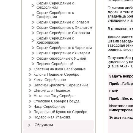
Серьги Серебряные с
Сердоликом
Талисман любв
любви, а тем, 
Серьги Серебряные с
владельца бол
Сапфирами
украшения и а
Серьги Серебряные с Топазом
Серьги Серебряные с Фианитом
В комплекте к
Серьги Серебряные Сваровски
Данное качест
Серьги Серебряные с
штамп завода-
Хризопразом
заводская эти
Серьги Серебряные с Чароитом
оригинальное 
Серьги Серебряные с Янтарём
Покупаем без 
Серьги серебряные с Яшмой
купленное у н
Пирсинг Серебряный
(Наше AGB - 
Крестики на Шею Серебряные
Кулоны Подвески Серебро
Задать вопро
Колье Серебряное
Прибл. Габар
Цепочки Браслеты Серебряные
Шнурки для Подвесок
EAN:
Металлик Тату Серебро
Прибл. Вес из
Столовое Серебро Посуда
Изготовленно
Часы Серебряные
импортирова
Подарочный Купон на Серебро
Подарочная Упаковка
Этикет на из
Обручалки