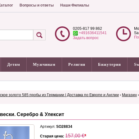
аталог
Вопросы и ответы
Наши Филиалы
0205-817 99 862
Mo
+491636411541
Sa
По
Задать вопрос
Детям
Мужчинам
Религия
Бижутерия
Sw
сское золото 585 пробы из Германии | Доставка по Европе и Англии
›
Магазин
двески. Серебро & Улексит
Артикул:
SO28834
157,00
€
*
Старая цена: