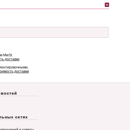
ом MwSt.
ть доставки
риентировочными,
оимость доставки
овостей
льных сетях
украшений и советы