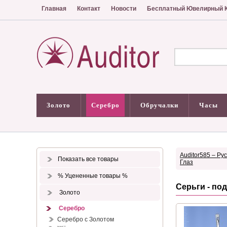
Главная
Контакт
Новости
Бесплатный Ювелирный К
Золото
Серебро
Обручалки
Часы
Auditor585 – Ру
Показать все товары
Глаз
% Уцененные товары %
Серьги - по
Золото
Серебро
Серебро с Золотом