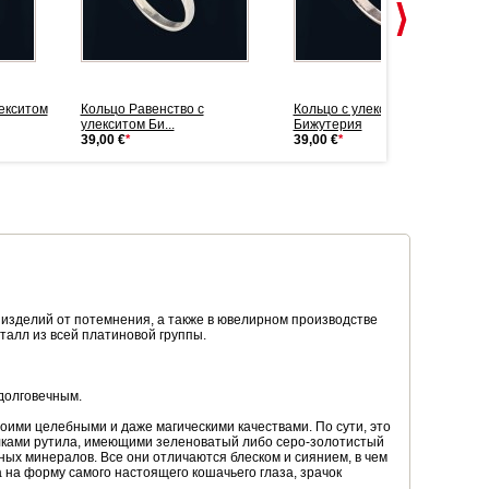
екситом
Кольцо Равенство с
Кольцо с улекситом
улекситом Би...
Бижутерия
39,00 €
*
39,00 €
*
зделий от потемнения, а также в ювелирном производстве
талл из всей платиновой группы.
долговечным.
воими целебными и даже магическими качествами. По сути, это
илками рутила, имеющими зеленоватый либо серо-золотистый
ных минералов. Все они отличаются блеском и сиянием, в чем
 на форму самого настоящего кошачьего глаза, зрачок