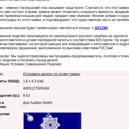
и – именно так кошачий глаз называют чаще всего. Считается, что этот каме
кто уже состоит в браке, камень может позволить сохранить верность, воздерж
ее привлекательным для людей, придает ему обаяние. Многие робкие и нед
ксессуары из этого камня, и подтверждают, что существенная часть их проб
 данным серьгам будет превосходно смотреться кольцо ⇒
SR1288
венное изделие произведено из оригинального русского серебра на одном и
изготовителя и штамп пробирной палаты о соответствии 925 пробе. На изде
кетка-сертификат, на которой указана вся информация о изготовителе и изд
ювелирное украшение, выполненное по высоким советским ГОСТам!
риска! Мы зарегестрированы как продавец-предприниматель, поэтому в течен
ас изделие и получить назад деньги
Общие Условия Совершения Покупки).
с:
Отправить вопрос по этому товару
иты: В/Ш/Д:
1,6 x 4,3 (см)
4005127005668
делия (гр.):
9,43
 и
Для Auditor GmbH
нно:
делии: