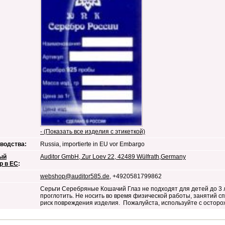
- (Показать все изделия с этикеткой)
водства:
Russia, importierte in EU vor Embargo
ый
Auditor GmbH, Zur Loev 22, 42489 Wülfrath,Germany
р в ЕС
:
webshop@auditor585.de
, +4920581799862
Серьги Серебряные Кошачий Глаз не подходят для детей до 3 л
проглотить. Не носить во время физической работы, занятий сп
риск повреждения изделия. Пожалуйста, используйте с осторож