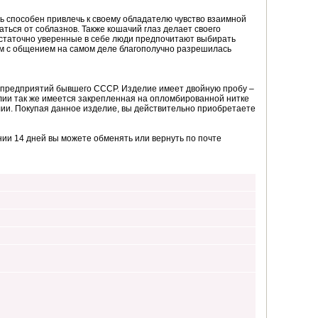
нь способен привлечь к своему обладателю чувство взаимной
аться от соблазнов. Также кошачий глаз делает своего
остаточно уверенные в себе люди предпочитают выбирать
лем с общением на самом деле благополучно разрешилась
з предприятий бывшего СССР. Изделие имеет двойную пробу –
лии так же имеется закрепленная на опломбированной нитке
елии. Покупая данное изделие, вы действительно приобретаете
ии 14 дней вы можете обменять или вернуть по почте