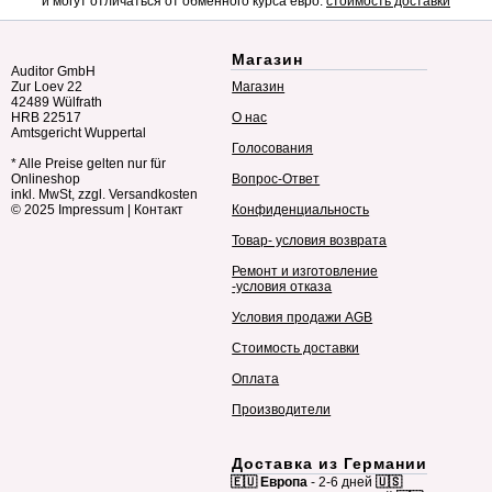
и могут отличаться от обменного курса евро.
стоимость доставки
Магазин
Auditor GmbH
Zur Loev 22
Магазин
42489 Wülfrath
HRB 22517
О нас
Amtsgericht Wuppertal
Голосования
* Alle Preise gelten nur für
Onlineshop
Вопрос-Ответ
inkl. MwSt, zzgl. Versandkosten
© 2025
Impressum
|
Контакт
Конфиденциальность
Товар- условия возврата
Ремонт и изготовление
-условия отказа
Условия продажи AGB
Стоимость доставки
Оплата
Производители
Доставка из Германии
🇪🇺 Европа
- 2-6 дней
🇺🇸