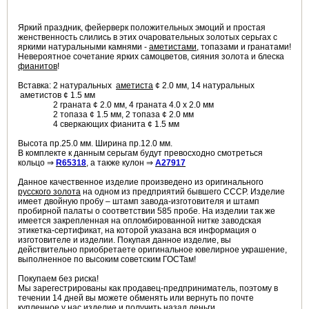
Яркий праздник, фейерверк положительных эмоций и простая
женственность слились в этих очаровательных золотых серьгах с
яркими натуральными камнями -
аметистами
, топазами и гранатами!
Невероятное сочетание ярких самоцветов, сияния золота и блеска
фианитов
!
Вставка: 2 натуральных
аметиста
¢ 2.0 мм, 14 натуральных
аметистов ¢ 1.5 мм
2 граната ¢ 2.0 мм, 4 граната 4.0 х 2.0 мм
2 топаза ¢ 1.5 мм, 2 топаза ¢ 2.0 мм
4 сверкающих фианита ¢ 1.5 мм
Высота пр.25.0 мм. Ширина пр.12.0 мм.
В комплекте к данным серьгам будут превосходно смотреться
кольцо ⇒
R65318
, а также кулон ⇒
A27917
Данное качественное изделие произведено из оригинального
русского золота
на одном из предприятий бывшего СССР. Изделие
имеет двойную пробу – штамп завода-изготовителя и штамп
пробирной палаты о соответствии 585 пробе. На изделии так же
имеется закрепленная на опломбированной нитке заводская
этикетка-сертификат, на которой указана вся информация о
изготовителе и изделии. Покупая данное изделие, вы
действительно приобретаете оригинальное ювелирное украшение,
выполненное по высоким советским ГОСТам!
Покупаем без риска!
Мы зарегестрированы как продавец-предприниматель, поэтому в
течении 14 дней вы можете обменять или вернуть по почте
купленное у нас изделие и получить назад деньги