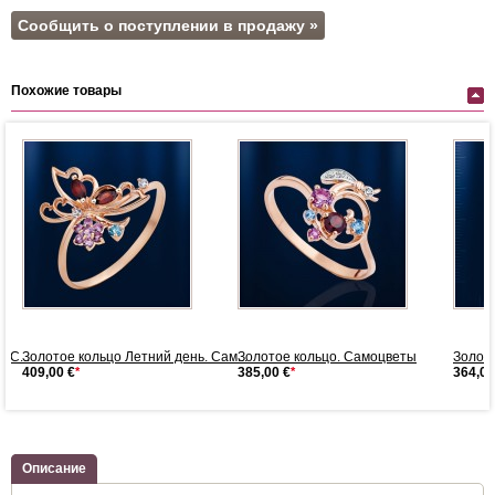
Сообщить о поступлении в продажу »
Похожие товары
 С...
Золотое кольцо Летний день. Сам...
Золотое кольцо. Самоцветы
Золота
409,00 €
*
385,00 €
*
364,00
Описание