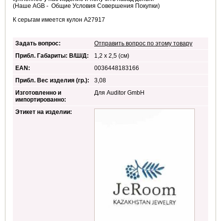
(Наше AGB - Общие Условия Совершения Покупки)
К серьгам имеется кулон A27917
Задать вопрос:
Отправить вопрос по этому товару
Прибл. Габариты: В/Ш/Д:
1,2 x 2,5 (см)
EAN:
0036448183166
Прибл. Вес изделия (гр.):
3,08
Изготовленно и
Для Auditor GmbH
импортированно:
Этикет на изделии: