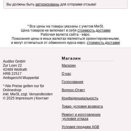
Вы должны быть
авторизованы
для отправки отзыва!
*
Все цены на товары указаны с учетом MwSt.
Цена товаров не включает в себя
стоимость доставки
Рабочая валюта сайта - евро.
Показания цены в иных валютах являються ориентировочными,
и могут отличаться от обменного курса евро.
стоимость доставки
Магазин
Auditor GmbH
Zur Loev 22
Магазин
42489 Wülfrath
HRB 22517
О нас
Amtsgericht Wuppertal
Голосования
* Alle Preise gelten nur für
Onlineshop
Вопрос-Ответ
inkl. MwSt, zzgl. Versandkosten
© 2025
Impressum
|
Контакт
Конфиденциальность
Товар- условия возврата
Ремонт и изготовление
-условия отказа
Условия продажи AGB