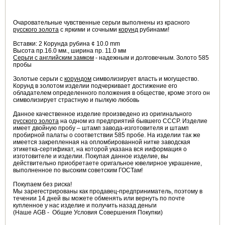
Очаровательные чувственные серьги выполнены из красного
русского золота
с яркими и сочными
корунд
рубинами!
Вставки: 2 Корунда рубина ¢ 10.0 mm
Высота пр.16.0 мм., ширина пр. 11.0 мм
Серьги с английским замком
- надежным и долговечным. Золото 585
пробы
Золотые серьги с
корундом
символизирует власть и могущество.
Корунд в золотом изделии подчеркивает достижение его
обладателем определенного положения в обществе, кроме этого он
символизирует страстную и пылкую любовь
Данное качественное изделие произведено из оригинального
русского золота
на одном из предприятий бывшего СССР. Изделие
имеет двойную пробу – штамп завода-изготовителя и штамп
пробирной палаты о соответствии 585 пробе. На изделии так же
имеется закрепленная на опломбированной нитке заводская
этикетка-сертификат, на которой указана вся ииформация о
изготовителе и изделии. Покупая данное изделие, вы
действительно приобретаете оригальное ювелирное украшение,
выполненное по высоким советским ГОСТам!
Покупаем без риска!
Мы зарегестрированы как продавец-предприниматель, поэтому в
течении 14 дней вы можете обменять или вернуть по почте
купленное у нас изделие и получить назад деньги
(Наше AGB - Общие Условия Совершения Покупки)