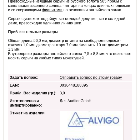
Превосходные изящные серьги из
русского золота
585 пробы с
капельками весеннего солнца - янтаря на концах длинных подвесов
и со сверкающими
фианитами
на основании английского замка.
Серьги с успехом подойдут как молодой девушке, так и солидной
даме, превосходно удлинняя линию шеи.
Приблизительные размеры:
Общая длина 56,0 мм, диаметр штанги на свободном подвесе -
качелях 1,0 мм, диаметр янтаря 7,0 мм. Фианиты 10 шт диаметром
1,3 мм.
Внутренрние размеры английского замка 7,5 х 8,8 мм, что позволяет
носить серьги на любых типах мочек ушей.
Задать вопрос:
Отправить вопрос по этому товару
EAN:
0036448188895
Прибл. Вес изделия (гр.):
3,9
Изготовленно и
Для Auditor GmbH
импортированно:
Этикет на изделии: