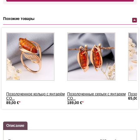
Похожие товары
Позолоченное кольцо с янтарём
Позолоченные серьги с янтарем
Позол
СО...
СО...
65,00 
89,00 €
*
189,00 €
*
Описание