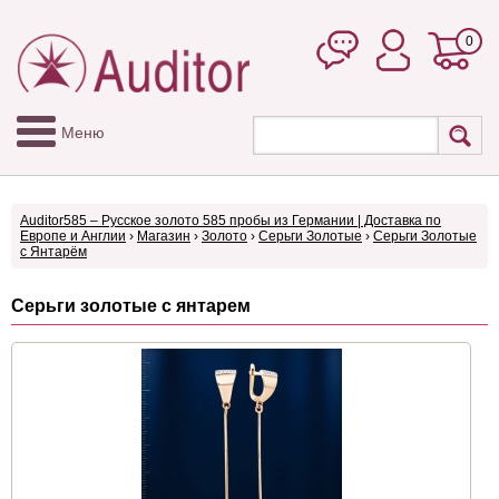
0
Меню
Auditor585 – Русское золото 585 пробы из Германии | Доставка по
Европе и Англии
›
Магазин
›
Золото
›
Серьги Золотые
›
Серьги Золотые
с Янтарём
Серьги золотые с янтарем