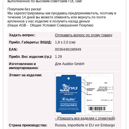
выполненное по высоким советским ГОСТам!
Покупаем без риска!
Мы зарегестрированы как продавец-предприниматель, поэтому в
течении 14 дней вы можете обменять или вернуть по почте
купленное у нас изделие и получить назад деньги
(Наше AGB - Общие Условия Совершения Покупки)
Задать вопрос:
Отправить вопрос по этому товару
Прибл. Габариты: В/Ш/Д:
1,8 x 2,0 (см)
EAN:
0036448188949
Прибл. Вес изделия (гр.):
1.29
Изготовленно и
Для Auditor GmbH
импортированно:
Этикет на изделии:
- (Показать все изделия с этикеткой)
Страна производства:
Russia, importierte in EU vor Embargo