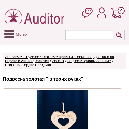
0
Меню
Auditor585 – Русское золото 585 пробы из Германии | Доставка по
Европе и Англии
›
Магазин
›
Золото
›
Подвески Кулоны Золотые
›
Подвески Сердце Сердечко
Подвеска золотая " в твоих руках"