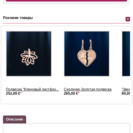
Похожие товары
5
Подвеска "Кленовый лист&qu...
Сердечко Золотая подвеска
"Звезд
252,00 €
*
265,00 €
*
80,00 
Описание