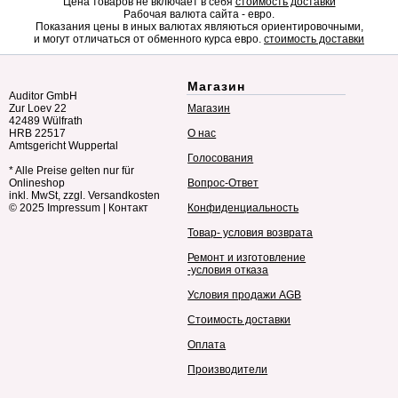
Цена товаров не включает в себя
стоимость доставки
Рабочая валюта сайта - евро.
Показания цены в иных валютах являються ориентировочными,
и могут отличаться от обменного курса евро.
стоимость доставки
Магазин
Auditor GmbH
Zur Loev 22
Магазин
42489 Wülfrath
HRB 22517
О нас
Amtsgericht Wuppertal
Голосования
* Alle Preise gelten nur für
Onlineshop
Вопрос-Ответ
inkl. MwSt, zzgl. Versandkosten
© 2025
Impressum
|
Контакт
Конфиденциальность
Товар- условия возврата
Ремонт и изготовление
-условия отказа
Условия продажи AGB
Стоимость доставки
Оплата
Производители