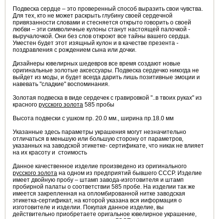
Подвеска сердце – это проверенный способ выразить свои чувства.
Для тех, кто не может раскрыть глубину своей сердечной
привязанности словами и стесняется открыто говорить о своей
любви – эти символичные кулоны станут настоящей палочкой -
выручалочкой. Они без слов откроют все тайны вашего сердца.
Уместен будет этот изящный кулон и в качестве презента -
поздравления с рождением сына или дочки.
Дизайнеры ювелирных шедевров все время создают новые
оригинальные золотые аксессуары. Подвеска сердечко никогда не
выйдет из моды, и будет всегда дарить лишь позитивные эмоции и
навевать "сладкие" воспоминания.
Золотая подвеска в виде сердечек с гравировкой "..в твоих руках" из
красного
русского золота
585 пробы
Высота подвески с ушком пр. 20.0 мм., ширина пр.18.0 мм
Указанные здесь параметры украшения могут незначительно
отличаться в меньшую или большую сторону от параметров,
указанных на заводской этикетке- сертификате, что никак не влияет
на их красоту и стоимость
Данное качественное изделие произведено из оригинального
русского золота
на одном из предприятий бывшего СССР. Изделие
имеет двойную пробу – штамп завода-изготовителя и штамп
пробирной палаты о соответствии 585 пробе. На изделии так же
имеется закрепленная на опломбированной нитке заводская
этикетка-сертификат, на которой указана вся ииформация о
изготовителе и изделии. Покупая данное изделие, вы
действительно приобретаете оригальное ювелирное украшение,