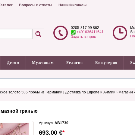
аталог
Вопросы и ответы
Наши Филиалы
0205-817 99 862
Mo
+491636411541
Sa
По
Задать вопрос
Детям
Мужчинам
Религия
Бижутерия
Sw
сское золото 585 пробы из Германии | Доставка по Европе и Англии
›
Магазин
лмазной гранью
Артикул:
AB1730
693,00
€
*