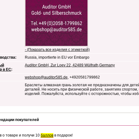
- (Показать все изделия с этикеткой)
водства:
Russia, importierte in EU vor Embargo
ый
Auditor GmbH, Zur Loev 22, 42489 Wülfrath,Germany
р в ЕС
:
webshop@auditor585.de
, +4920581799862
Браслеты алмазная грань золотая не предназначены для детей
деталей. Не носить при физической работе, занятиях спортом,
изделий. Пожалуйста, используйте с осторожностью, чтобы из
ендации покупателей
в о товаре и получи 10
баллов
в подарок!