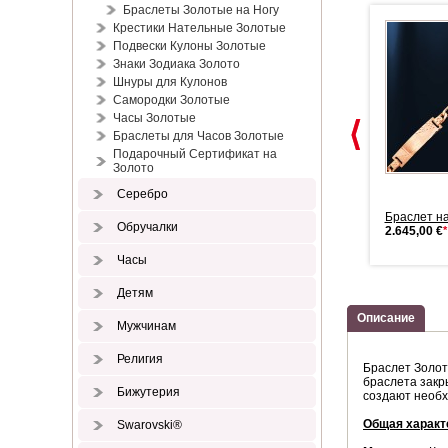
Браслеты Золотые на Ногу
Крестики Нательные Золотые
Подвески Кулоны Золотые
Знаки Зодиака Золото
Шнуры для Кулонов
Самородки Золотые
Часы Золотые
Браслеты для Часов Золотые
Подарочный Сертификат на
Золото
Серебро
Золотой браслет 585
Золотая цепочка. Массивный
Браслет на
Обручалки
98,00 €
*
якорь
2.645,00 €
*
3.906,00 €
*
Часы
Детям
Описание
Мужчинам
Религия
Браслет Золот
браслета закр
Бижутерия
создают необхо
Общая характ
Swarovski®