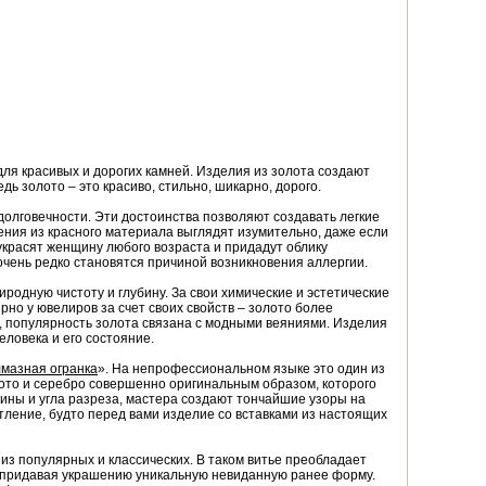
ля красивых и дорогих камней. Изделия из золота создают
дь золото – это красиво, стильно, шикарно, дорого.
 долговечности. Эти достоинства позволяют создавать легкие
ения из красного материала выглядят изумительно, даже если
украсят женщину любого возраста и придадут облику
очень редко становятся причиной возникновения аллергии.
родную чистоту и глубину. За свои химические и эстетические
но у ювелиров за счет своих свойств – золото более
, популярность золота связана с модными веяниями. Изделия
ловека и его состояние.
мазная огранка
». На непрофессиональном языке это один из
ото и серебро совершенно оригинальным образом, которого
ины и угла разреза, мастера создают тончайшие узоры на
тление, будто перед вами изделие со вставками из настоящих
 из популярных и классических. В таком витье преобладает
, придавая украшению уникальную невиданную ранее форму.