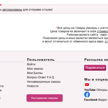
ь
ть
авторизованы
для отправки отзыва!
*
Все цены на товары указаны с учет
Цена товаров не включает в себя
стоимос
Рабочая валюта сайта - евро.
Показания цены в иных валютах являються о
и могут отличаться от обменного курса евро.
ст
Пользователь
Рассылка н
Войти
Мои заказы
Мои Баллы
Вопрос-Ответ F.A.Q.
Мы в социа
Незавершенные заказы
ата
Новости
YouTube
Обзоры 
ие
B
Расторжение покупки
Facebook
Видео 