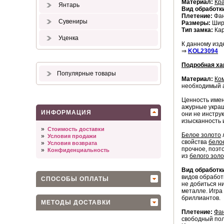
Материал:
Кр
Янтарь
Вид обработк
Плетение:
Фан
Сувениры
Размеры:
Шири
Тип замка:
Ка
Уценка
К данному изд
⇒
KOL23094
Подробная ха
Популярные товары
Материал:
Ко
необходимый ак
Ценность име
ажурные украш
ИНФОРМАЦИЯ
они не инстру
изысканность 
»
Стоимость доставки
Белое золото
»
Условия продажи
свойства
бело
»
Условия возврата
прочное, поэт
»
Конфиденциальность
из
белого зол
Вид обработк
видов обработ
СПОСОБЫ ОПЛАТЫ
не добиться н
металле. Игра
бриллиантов.
МЕТОДЫ ДОСТАВКИ
Плетение:
Фа
свободный пол