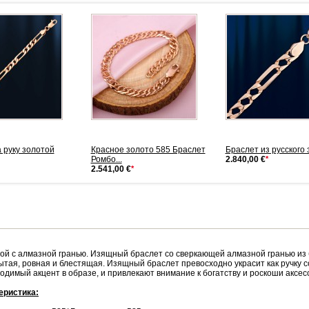
 руку золотой
Красное золото 585 Браслет
Браслет из русского
Ромбо...
2.840,00 €
*
2.541,00 €
*
ой с алмазной гранью. Изящный браслет со сверкающей алмазной гранью из
ытая, ровная и блестящая. Изящный браслет превосходно украсит как ручку 
димый акцент в образе, и привлекают внимание к богатству и роскоши аксессу
еристика: