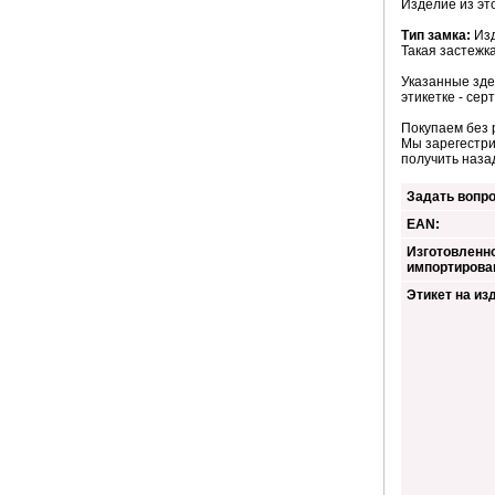
Изделие из эт
Тип замка:
Изд
Такая застежка
Указанные зде
этикетке - сер
Покупаем без 
Мы зарегестри
получить наза
Задать вопро
EAN:
Изготовленно
импортирова
Этикет на из