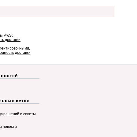
ом MwSt.
ть доставки
риентировочными,
оимость доставки
овостей
льных сетях
украшений и советы
и новости