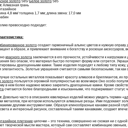
асное золото
585/
Белое золото
585
и:
Алмазная грань
тазийное
на 4,8 мм/ толщина 1,7 мм; длина звена: 17,0 мм
рабин
елию превосходно подходит:
рактеристика:
мбинированное золото
создает гармоничный альянс цветов и нужную оправу д
цент в образе, и привлекают внимание к богатству и роскоши аксессуаров, ве
нно
красного золота
заключается в его прочности, устойчивости к нагрузкам и
ения без опаски, что материал быстро потеряет форму или сотрется. Украш
ктированы драгоценными камни. Такие изделия подходят к любому типу кожу, 
и элегантность. Золотые украшения считаются самыми безопасными, так как 
лучше остальных металлов показывает красоту алмазов и бриллиантов, их при
е золото
пользуется огромной популярностью во всем мире.Оно особо популяр
ому в нем более надежно можно закрепить драгоценные камни. Кроме свойств
ота
считаются более благородными и изысканными, что подчеркивает статус че
и:
Довольно часто в описаниях ювелирных изделий можно увидеть термин «
ал
ки металлов, при котором используются алмазные резцы. Ими подсекают зол
икакими другими инструментами. Образуя клинообразные канавки разной глуб
 света и интересный рисунок, составленный такими канавками, создают впеча
нтазийное плетение
цепочки – это техника, совершенно не схожая ни с одной
ет творческой мысли мастера, который сам составляет комбинацию звеньев