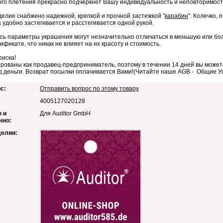
ого плетения прекрасно подчеркнёт Вашу индивидуальность и неповторимост
елие снабжено надежной, крепкой и прочной застежкой "
карабин
". Колечко,
 удобно застегивается и расстегивается одной рукой.
сь параметры украшения могут незначительно отличаться в меньшую или бол
тификате, что никак не влияет на их красоту и стоимость.
риска!
рованы как продавец-предприниматель, поэтому в течении 14 дней вы можете
д деньги. Возврат посылки оплачивается Вами!(Читайте наше AGB - Общие 
с:
Отправить вопрос по этому товару
4005127020128
 и
Для Auditor GmbH
нно:
делии: