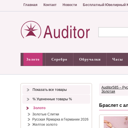
Главная
Контакт
Новости
Бесплатный Ювелирный К
Золото
Серебро
Обручалки
Часы
Auditor585 – Ру
Показать все товары
Золотая
% Уцененные товары %
Браслет с а
Золото
Золотые Слитки
Русская Ярмарка в Германии 2026
Желтое золото