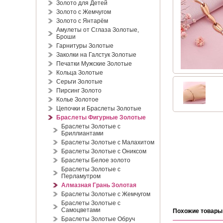
Золото для Детей
Золото с Жемчугом
Золото с Янтарём
Амулеты от Сглаза Золотые,
Броши
Гарнитуры Золотые
Заколки на Галстук Золотые
Печатки Мужские Золотые
Кольца Золотые
Серьги Золотые
Пирсинг Золото
Колье Золотое
Цепочки и Браслеты Золотые
Браслеты Фигурные Золотые
Браслеты Золотые с
Бриллиантами
Браслеты Золотые с Малахитом
Браслеты Золотые с Ониксом
Браслеты Белое золото
Браслеты Золотые с
Перламутром
Алмазная Грань Золотая
Браслеты Золотые с Жемчугом
Браслеты Золотые с
Самоцветами
Похожие товары
Браслеты Золотые Обруч